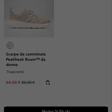
Scarpe da camminata
Peakfreak Roam™ da
donna
Traspirante
Sale price:
Regular price:
64,00 €
80,00 €
Mostra Di Più (6)