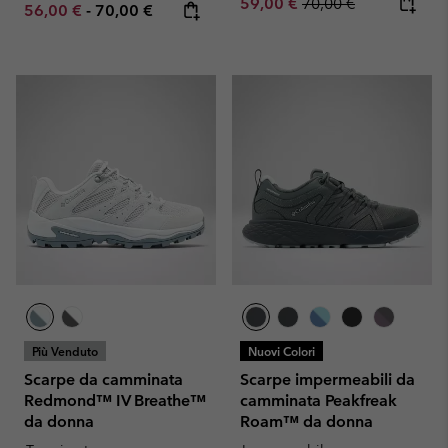
Sale price:
Regular price:
59,00 €
70,00 €
Minimum sale price:
Maximum price:
56,00 €
-
70,00 €
Più Venduto
Nuovi Colori
Scarpe da camminata
Scarpe impermeabili da
Redmond™ IV Breathe™
camminata Peakfreak
da donna
Roam™ da donna