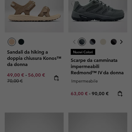
Sandali da hiking a
Nuovi Colori
doppia chiusura Konos™
Scarpe da camminata
da donna
impermeabili
Redmond™ IV da donna
Minimum sale price:
Maximum sale price:
Regular price:
49,00 €
-
56,00 €
70,00 €
Impermeabile
Minimum sale price:
Maximum price:
63,00 €
-
90,00 €