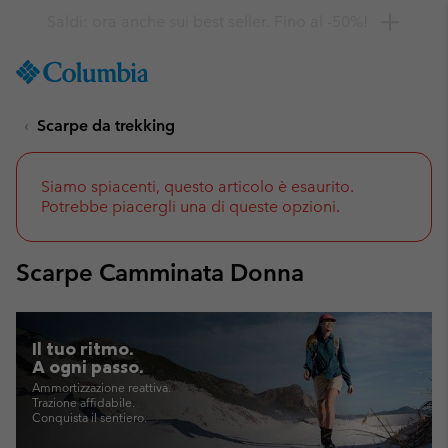
Ottieni il 10% di sconto
SKIP
Columbia
TO
Sportswear
CONTENT
Scarpe da trekking
SKIP
TO
MAIN
NAV
Siamo spiacenti, questo articolo è esaurito.
Potrebbe piacergli una di queste opzioni.
SKIP
TO
SEARCH
Scarpe Camminata Donna
Il tuo ritmo.
A ogni passo.
Ammortizzazione reattiva.
Trazione affidabile.
Conquista il sentiero.