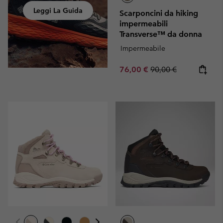
Leggi La Guida
Scarponcini da hiking
impermeabili
Transverse™ da donna
Impermeabile
Sale price:
Regular price:
76,00 €
90,00 €