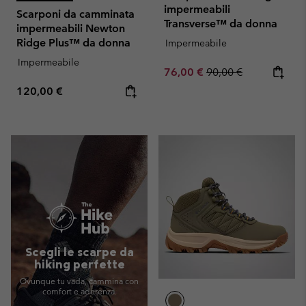
impermeabili
Scarponi da camminata
Transverse™ da donna
impermeabili Newton
Ridge Plus™ da donna
Impermeabile
Impermeabile
Sale price:
Regular price:
76,00 €
90,00 €
Regular price:
120,00 €
Scegli le scarpe da
hiking perfette
Ovunque tu vada, cammina con
comfort e aderenza.