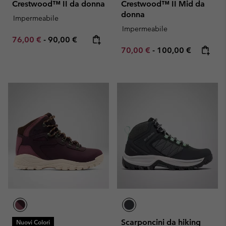
Crestwood™ II da donna
Crestwood™ II Mid da
donna
Impermeabile
Impermeabile
Minimum sale price:
Maximum price:
76,00 €
-
90,00 €
Minimum sale price:
Maximum price:
70,00 €
-
100,00 €
Scarponcini da hiking
Nuovi Colori