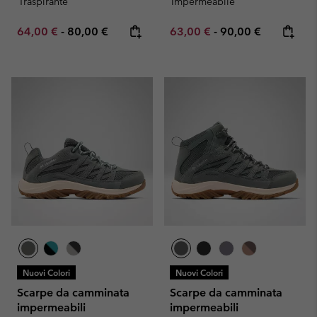
Traspirante
Impermeabile
Minimum sale price:
Maximum price:
Minimum sale price:
Maximum price:
64,00 €
-
80,00 €
63,00 €
-
90,00 €
Nuovi Colori
Nuovi Colori
Scarpe da camminata
Scarpe da camminata
impermeabili
impermeabili