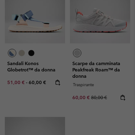
Sandali Konos
Scarpe da camminata
Globetrot™ da donna
Peakfreak Roam™ da
donna
Minimum sale price:
Maximum price:
51,00 €
-
60,00 €
Traspirante
Sale price:
Regular price:
60,00 €
80,00 €