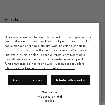
Italia
©
2026
Columbia Sportswear Italy S.R.L.. Via Feltrina Centro 11/8, 31044
Montebelluna (TV) Italia. Tutti i diritti riservati.
Utilizziamo i cookie interni e di terze parti e tecnologie simili per
Termini di utilizzo
Condizioni Generali di Venditaa
Garanzia
personalizzare i contenuti e gli annunci, per fornire funzioni di
Politica sulla privacy
social media e per l'analisi dei dati web. Seleziona una delle
opzioni disponibili qui sotto per indicarci se accetti o meno
Termini e condizioni del programma di membership
l'utilizzo di questi cookie. In caso di rifiuto, continueremo a
Seleziona il paese di spedizione e la lingua
impostare i cookie che sono strettamente necessari per il
Condizioni di utilizzo dei contenuti generati dagli utenti
Impressum
Shopping online disponibile
funzionamento del nostro sito web.
Clicca qui per vedere
Cookies
Public CBCR
ulteriori dettagli nella nostra informativa sui cookie.
Shopp
United States
online
Servizio clienti: Lun. - ven. 9:00 - 13:00 & 14:00- 18:00
Accetta tutti i cookie
Rifiuta tutti i cookie
(+)390694804176
dispon
Shopp
Italia
online
Gestisci le
dispon
impostazioni dei
Visualizza Tutti I Paesi
cookie