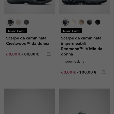
Nuovi Colori
Nuovi Colori
Scarpe da camminata
Scarpe da camminata
Crestwood™ da donna
impermeabili
Redmond™ IV Mid da
Minimum sale price:
Maximum price:
68,00 €
-
80,00 €
donna
Impermeabile
Minimum sale price:
Maximum price:
60,00 €
-
100,00 €