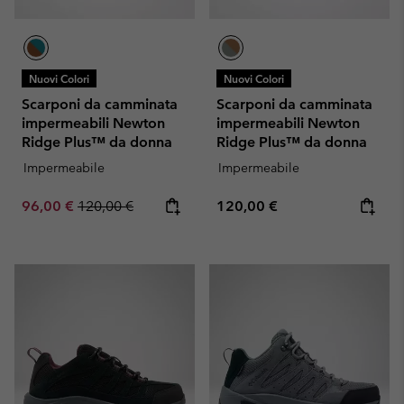
Nuovi Colori
Nuovi Colori
Scarponi da camminata
Scarponi da camminata
impermeabili Newton
impermeabili Newton
Ridge Plus™ da donna
Ridge Plus™ da donna
Impermeabile
Impermeabile
Sale price:
Regular price:
Regular price:
96,00 €
120,00 €
120,00 €