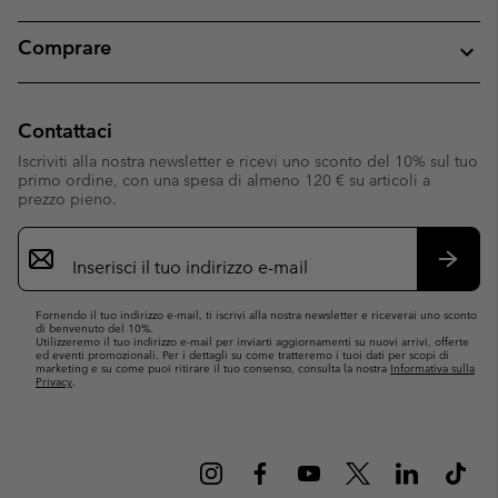
Comprare
Contattaci
Iscriviti alla nostra newsletter e ricevi uno sconto del 10% sul tuo
primo ordine, con una spesa di almeno 120 € su articoli a
prezzo pieno.
Iscrizione
e-
mail
Iscrivit
Fornendo il tuo indirizzo e-mail, ti iscrivi alla nostra newsletter e riceverai uno sconto
di benvenuto del 10%.
Utilizzeremo il tuo indirizzo e-mail per inviarti aggiornamenti su nuovi arrivi, offerte
ed eventi promozionali. Per i dettagli su come tratteremo i tuoi dati per scopi di
marketing e su come puoi ritirare il tuo consenso, consulta la nostra
Informativa sulla
Privacy
.