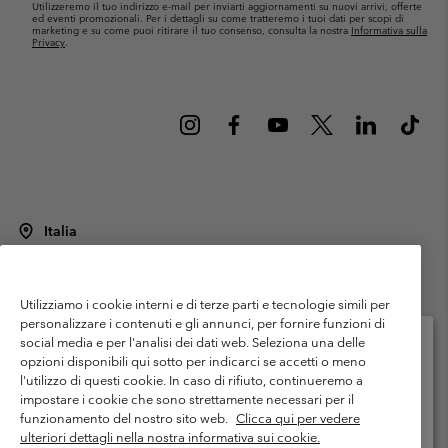
Utilizzeremo il tuo indirizzo e-mail per inviarti aggiornamenti su nuovi arrivi, offerte
ed eventi promozionali. Per i dettagli su come tratteremo i tuoi dati per scopi di
marketing e su come puoi ritirare il tuo consenso, consulta la nostra
Informativa sulla
Privacy
.
Italia
©
2026
Columbia Sportswear Italy S.R.L.. Via Feltrina Centro 11/8, 31044
Montebelluna (TV) Italia. Tutti i diritti riservati.
Utilizziamo i cookie interni e di terze parti e tecnologie simili per
Termini di utilizzo
Condizioni Generali di Venditaa
Garanzia
personalizzare i contenuti e gli annunci, per fornire funzioni di
Politica sulla privacy
social media e per l'analisi dei dati web. Seleziona una delle
opzioni disponibili qui sotto per indicarci se accetti o meno
Termini e condizioni del programma di membership
l'utilizzo di questi cookie. In caso di rifiuto, continueremo a
Seleziona il paese di spedizione e la lingua
impostare i cookie che sono strettamente necessari per il
Condizioni di utilizzo dei contenuti generati dagli utenti
Impressum
Shopping online disponibile
funzionamento del nostro sito web.
Clicca qui per vedere
Cookies
Public CBCR
ulteriori dettagli nella nostra informativa sui cookie.