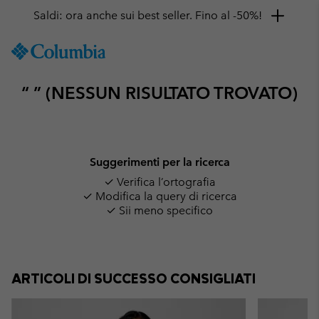
Saldi: ora anche sui best seller. Fino al -50%!
SKIP
Columbia
TO
Sportswear
CONTENT
“ ” (NESSUN RISULTATO TROVATO)
SKIP
TO
MAIN
NAV
SKIP
Suggerimenti per la ricerca
TO
✓ Verifica l’ortografia
SEARCH
✓ Modifica la query di ricerca
✓ Sii meno specifico
ARTICOLI DI SUCCESSO CONSIGLIATI