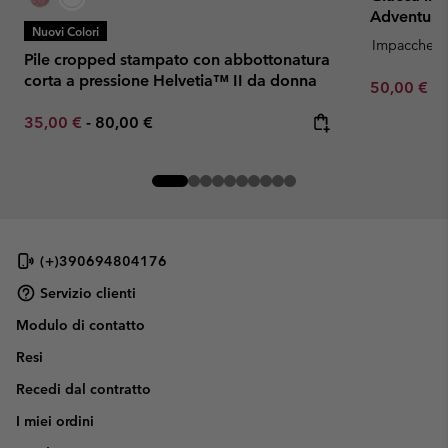
Adventure
Nuovi Colori
Impacchetta
Pile cropped stampato con abbottonatura
corta a pressione Helvetia™ II da donna
Minimum sa
50,00 €
-
Minimum sale price:
Maximum price:
35,00 €
-
80,00 €
(+)390694804176
Servizio clienti
Modulo di contatto
Resi
Recedi dal contratto
I miei ordini