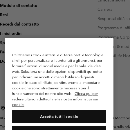
Modulo di contatto
Carriera
Resi
Responsabilità so
Recedi dal contratto
Programma di affi
I miei ordini
Programma Corp
Spedizione
Investitori & med
Pagamento
Utilizziamo i cookie interni e di terze parti e tecnologie
Accessibilità: N
simili per personalizzare i contenuti e gli annunci, per
Domande frequenti
fornire funzioni di social media e per l'analisi dei dati
web. Seleziona una delle opzioni disponibili qui sotto
per indicarci se accetti o meno l'utilizzo di questi
cookie. In caso di rifiuto, continueremo a impostare i
cookie che sono strettamente necessari per il
funzionamento del nostro sito web.
Clicca qui per
vedere ulteriori dettagli nella nostra informativa sui
cookie.
Italia
Accetta tutti i cookie
©
2026
Columbia Sportswear Italy S.R.L.. Via Feltrina Centro 11/8, 31044 Montebelluna 
Termini di utilizzo
Condizioni Generali di Venditaa
Garanzia
Politica sulla pr