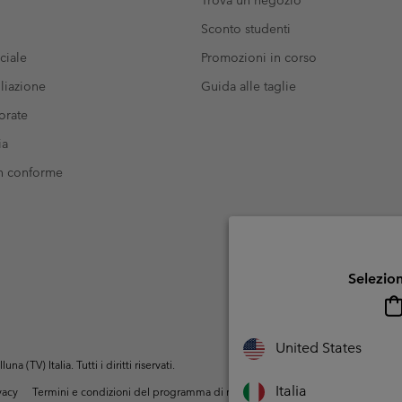
Sconto studenti
ciale
Promozioni in corso
liazione
Guida alle taglie
orate
ia
on conforme
Selezion
United States
(TV) Italia. Tutti i diritti riservati.
Italia
ivacy
Termini e condizioni del programma di membership
Condizioni di utiliz