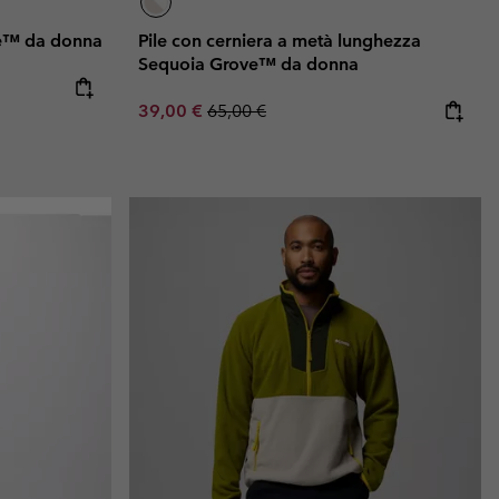
ve™ da donna
Pile con cerniera a metà lunghezza
Sequoia Grove™ da donna
Sale price:
Regular price:
39,00 €
65,00 €