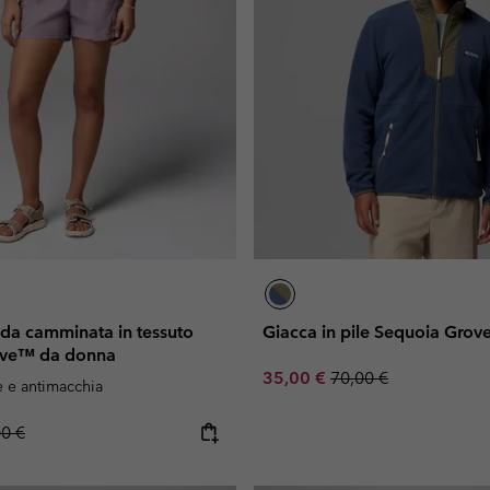
 da camminata in tessuto
Giacca in pile Sequoia Gro
ove™ da donna
Sale price:
Regular price:
35,00 €
70,00 €
e e antimacchia
lar price:
00 €