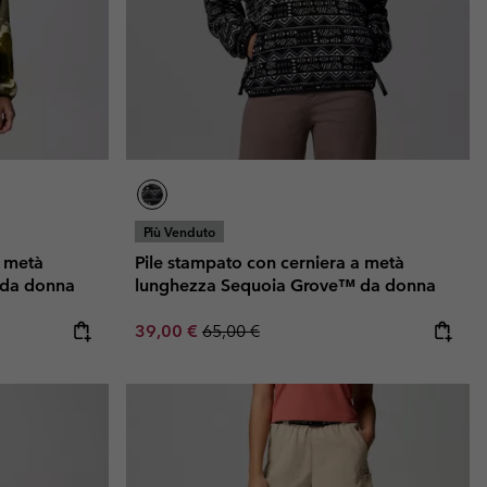
i & Invernali
i & Invernali
Guida Agli Articoli Impermeabili
Guida Agli Articoli Impermeabili
lie comode
donna
uomo
Più Venduto
a metà
Pile stampato con cerniera a metà
 da donna
lunghezza Sequoia Grove™ da donna
Sale price:
Regular price:
39,00 €
65,00 €