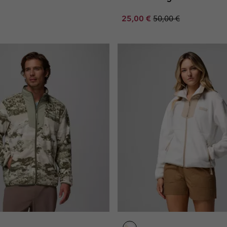
Sale price:
Regular price:
25,00 €
50,00 €