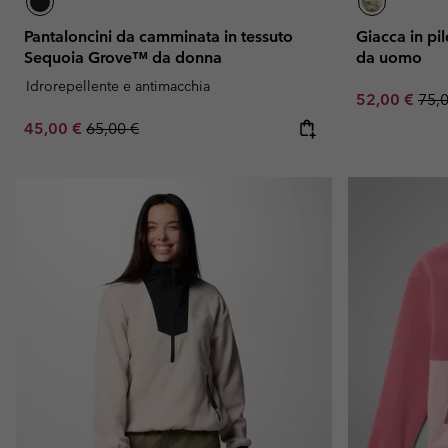
Pantaloncini da camminata in tessuto
Giacca in p
Sequoia Grove™ da donna
da uomo
Idrorepellente e antimacchia
Sale price:
Regu
52,00 €
75,
Sale price:
Regular price:
45,00 €
65,00 €