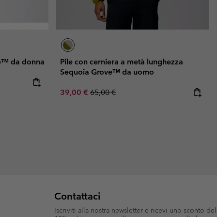
ve™ da donna
Pile con cerniera a metà lunghezza
Sequoia Grove™ da uomo
Sale price:
Regular price:
39,00 €
65,00 €
Contattaci
Iscriviti alla nostra newsletter e ricevi uno sconto del