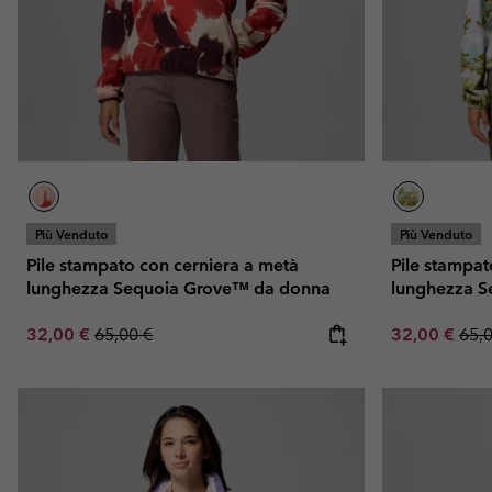
Pile
Pile
Omni-MAX™
Amaze™
Pile Tecnici
Pile Tecnici
Omni-MAX™
Pile in Sherpa
Pile in Sherpa
Pile Casual
Pile Casual
Gilet in Pile
Gilet in Pile
Più Venduto
Più Venduto
Pile stampato con cerniera a metà
Pile stampat
lunghezza Sequoia Grove™ da donna
lunghezza 
Sale price:
Regular price:
Sale price:
Regu
32,00 €
65,00 €
32,00 €
65,