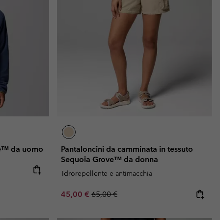
ve™ da uomo
Pantaloncini da camminata in tessuto
Sequoia Grove™ da donna
Idrorepellente e antimacchia
Sale price:
Regular price:
45,00 €
65,00 €