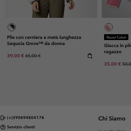
Pile con cerniera a metà lunghezza
Nuovi Colori
Sequoia Grove™ da donna
Giacca in p
ragazzo
Sale price:
Regular price:
39,00 €
65,00 €
Sale price:
Regu
35,00 €
50,
Chi Siamo
(+)390694804176
Servizio clienti
La nostra storia