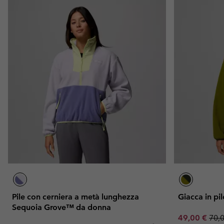
Pile con cerniera a metà lunghezza
Giacca in p
Sequoia Grove™ da donna
Sale price:
Regu
49,00 €
70,