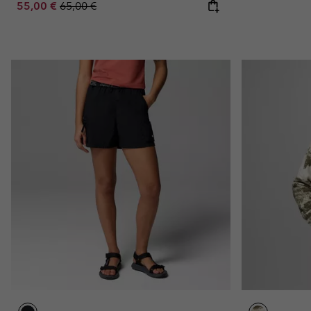
Sale price:
Regular price:
55,00 €
65,00 €