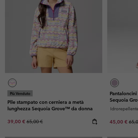
Pantaloncini
Più Venduto
Sequoia Gr
Pile stampato con cerniera a metà
lunghezza Sequoia Grove™ da donna
Idrorepellent
Sale price:
Regular price:
39,00 €
65,00 €
Sale price:
Regu
45,00 €
65,