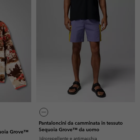
Pantaloncini da camminata in tessuto
Sequoia Grove™ da uomo
quoia Grove™
Idrorepellente e antimacchia