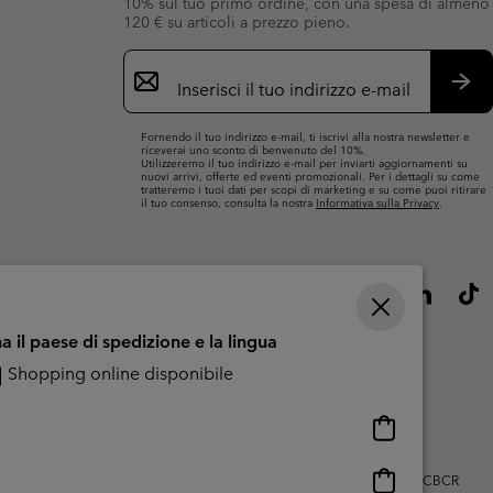
10% sul tuo primo ordine, con una spesa di almeno
120 € su articoli a prezzo pieno.
Iscrizione
e-
mail
Iscri
Fornendo il tuo indirizzo e-mail, ti iscrivi alla nostra newsletter e
riceverai uno sconto di benvenuto del 10%.
Utilizzeremo il tuo indirizzo e-mail per inviarti aggiornamenti su
nuovi arrivi, offerte ed eventi promozionali. Per i dettagli su come
tratteremo i tuoi dati per scopi di marketing e su come puoi ritirare
il tuo consenso, consulta la nostra
Informativa sulla Privacy
.
a il paese di spedizione e la lingua
Shopping online disponibile
Shopping
online
disponibile
Shopping
zo dei contenuti generati dagli utenti
Impressum
Cookies
Public CBCR