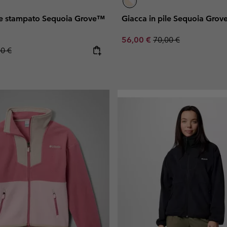
ile stampato Sequoia Grove™
Giacca in pile Sequoia Gro
Sale price:
Regular price:
56,00 €
70,00 €
lar price:
00 €