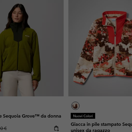
ile Sequoia Grove™ da donna
Nuovi Colori
Giacca in pile stampato Se
lar price:
00 €
unisex da ragazzo