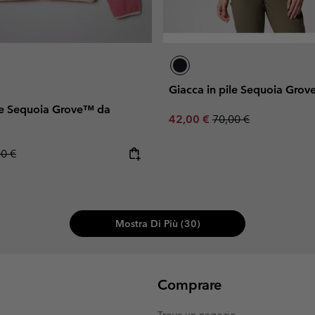
Giacca in pile Sequoia Gro
ile Sequoia Grove™ da
Sale price:
Regular price:
42,00 €
70,00 €
lar price:
00 €
Mostra Di Più (30)
Comprare
Trova un negozio