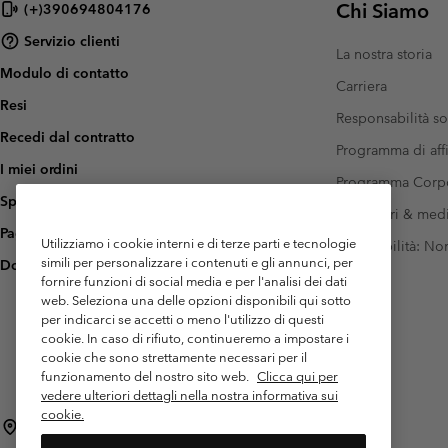
Chi Siamo
(+)390694804176
Pile
Pile
Omni-MAX™
Amaze™
Servizio clienti
Pile Tecnici
Pile Tecnici
Omni-MAX™
La nostra storia
Modulo di contatto
Pile in Sherpa
Pile in Sherpa
Carriera
Resi
Pile Casual
Pile Casual
Responsabilità so
Recedi dal contratto
Gilet in Pile
Gilet in Pile
Programma di affi
I miei ordini
Programma Corp
Spedizione
Investitori & med
Pagamento
Utilizziamo i cookie interni e di terze parti e tecnologie
Accessibilità: N
simili per personalizzare i contenuti e gli annunci, per
Domande frequenti
fornire funzioni di social media e per l'analisi dei dati
web. Seleziona una delle opzioni disponibili qui sotto
per indicarci se accetti o meno l'utilizzo di questi
cookie. In caso di rifiuto, continueremo a impostare i
cookie che sono strettamente necessari per il
funzionamento del nostro sito web.
Clicca qui per
vedere ulteriori dettagli nella nostra informativa sui
cookie.
Italia