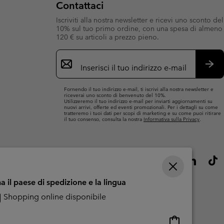
Contattaci
i & Invernali
i & Invernali
Guida Agli Articoli Impermeabili
Guida Agli Articoli Impermeabili
Iscriviti alla nostra newsletter e ricevi uno sconto del
10% sul tuo primo ordine, con una spesa di almeno
lie comode
donna
120 € su articoli a prezzo pieno.
Iscrizione
uomo
e-
mail
Iscri
Fornendo il tuo indirizzo e-mail, ti iscrivi alla nostra newsletter e
riceverai uno sconto di benvenuto del 10%.
Utilizzeremo il tuo indirizzo e-mail per inviarti aggiornamenti su
nuovi arrivi, offerte ed eventi promozionali. Per i dettagli su come
tratteremo i tuoi dati per scopi di marketing e su come puoi ritirare
il tuo consenso, consulta la nostra
Informativa sulla Privacy
.
a il paese di spedizione e la lingua
Shopping online disponibile
Shopping