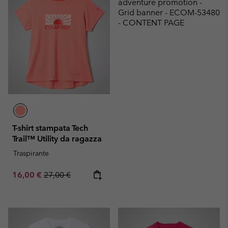
adventure promotion -
Grid banner - ECOM-53480
- CONTENT PAGE
T-shirt stampata Tech
Trail™ Utility da ragazza
Traspirante
Sale price:
Regular price:
16,00 €
27,00 €