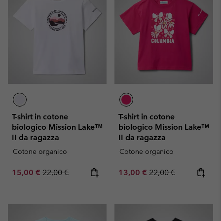
T-shirt in cotone
T-shirt in cotone
biologico Mission Lake™
biologico Mission Lake™
II da ragazza
II da ragazza
Cotone organico
Cotone organico
Sale price:
Regular price:
Sale price:
Regular price:
15,00 €
22,00 €
13,00 €
22,00 €