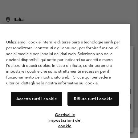
Italia
©
2026
Columbia Sportswear Italy S.R.L.. Via Feltrina Centro 11/8, 31044
Montebelluna (TV) Italia. Tutti i diritti riservati.
Utilizziamo i cookie interni e di terze parti e tecnologie simili per
Termini di utilizzo
Condizioni Generali di Venditaa
Garanzia
personalizzare i contenuti e gli annunci, per fornire funzioni di
Politica sulla privacy
social media e per l'analisi dei dati web. Seleziona una delle
opzioni disponibili qui sotto per indicarci se accetti o meno
Termini e condizioni del programma di membership
l'utilizzo di questi cookie. In caso di rifiuto, continueremo a
Seleziona il paese di spedizione e la lingua
impostare i cookie che sono strettamente necessari per il
Condizioni di utilizzo dei contenuti generati dagli utenti
Impressum
Shopping online disponibile
funzionamento del nostro sito web.
Clicca qui per vedere
Cookies
Public CBCR
ulteriori dettagli nella nostra informativa sui cookie.
Shopp
United States
online
Servizio clienti: Lun. - ven. 9:00 - 13:00 & 14:00- 18:00
Accetta tutti i cookie
Rifiuta tutti i cookie
(+)390694804176
dispon
Shopp
Italia
online
Gestisci le
dispon
impostazioni dei
Visualizza Tutti I Paesi
cookie