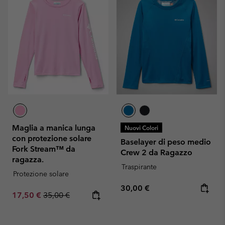
Maglia a manica lunga
Nuovi Colori
con protezione solare
Baselayer di peso medio
Fork Stream™ da
Crew 2 da Ragazzo
ragazza.
Traspirante
Protezione solare
Regular price:
30,00 €
Sale price:
Regular price:
17,50 €
35,00 €