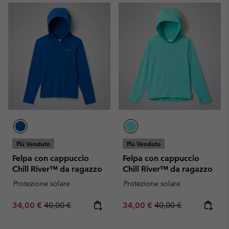
Più Venduto
Più Venduto
Felpa con cappuccio
Felpa con cappuccio
Chill River™ da ragazzo
Chill River™ da ragazzo
Protezione solare
Protezione solare
Sale price:
Regular price:
Sale price:
Regular price:
34,00 €
40,00 €
34,00 €
40,00 €