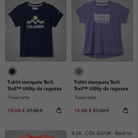
T-shirt stampata Tech
T-shirt stampata Tech
Trail™ Utility da ragazza
Trail™ Utility da ragazza
Traspirante
Traspirante
Sale price:
Regular price:
Sale price:
Regular price:
18,00 €
27,00 €
16,00 €
27,00 €
8.24 - COL EU/UK - Back to