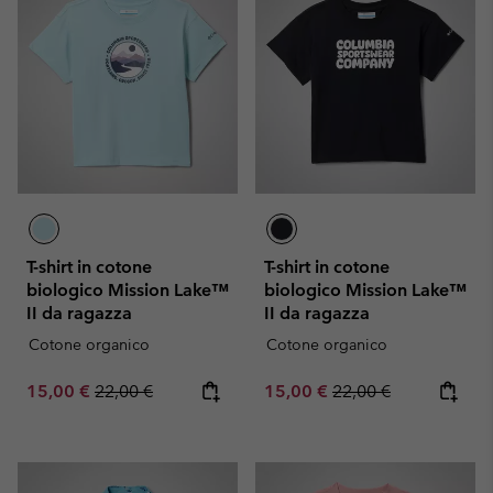
T-shirt in cotone
T-shirt in cotone
biologico Mission Lake™
biologico Mission Lake™
II da ragazza
II da ragazza
Cotone organico
Cotone organico
Sale price:
Regular price:
Sale price:
Regular price:
15,00 €
22,00 €
15,00 €
22,00 €