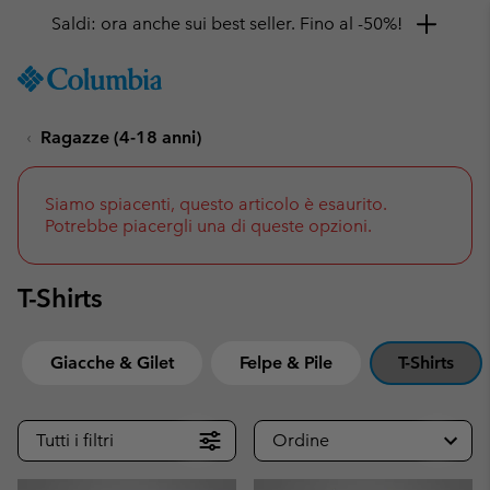
Ottieni il 10% di sconto
SKIP
Columbia
TO
Sportswear
CONTENT
Ragazze (4-18 anni)
SKIP
TO
MAIN
NAV
Siamo spiacenti, questo articolo è esaurito.
Potrebbe piacergli una di queste opzioni.
SKIP
TO
SEARCH
T-Shirts
Giacche & Gilet
Felpe & Pile
T-Shirts
Tutti i filtri
Ordine