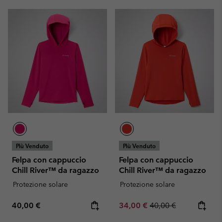
Più Venduto
Più Venduto
Felpa con cappuccio
Felpa con cappuccio
Chill River™ da ragazzo
Chill River™ da ragazzo
Protezione solare
Protezione solare
Regular price:
Sale price:
Regular price:
40,00 €
34,00 €
40,00 €