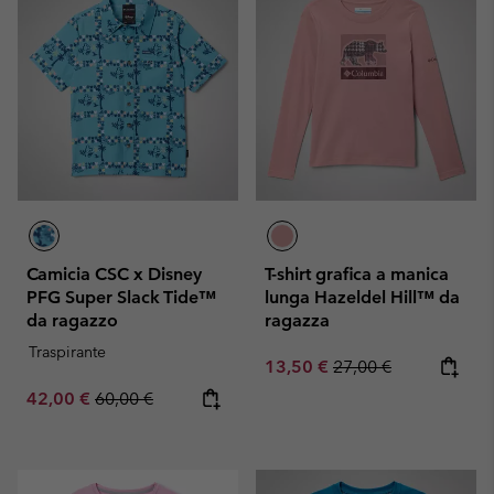
Camicia CSC x Disney
T-shirt grafica a manica
PFG Super Slack Tide™
lunga Hazeldel Hill™ da
da ragazzo
ragazza
Traspirante
Sale price:
Regular price:
13,50 €
27,00 €
Sale price:
Regular price:
42,00 €
60,00 €