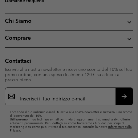
Domande frequenti
Chi Siamo
Comprare
Contattaci
Iscriviti alla nostra newsletter e ricevi uno sconto del 10% sul tuo
primo ordine, con una spesa di almeno 120 € su articoli a
prezzo pieno.
Iscrizione
e-
mail
Iscrivit
Fornendo il tuo indirizzo e-mail, ti iscrivi alla nostra newsletter e riceverai uno sconto
di benvenuto del 10%.
Utilizzeremo il tuo indirizzo e-mail per inviarti aggiornamenti su nuovi arrivi, offerte
ed eventi promozionali. Per i dettagli su come tratteremo i tuoi dati per scopi di
marketing e su come puoi ritirare il tuo consenso, consulta la nostra
Informativa sulla
Privacy
.