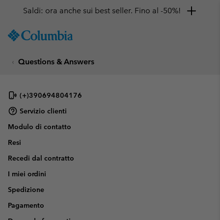
Saldi: ora anche sui best seller. Fino al -50%!
SKIP
Columbia
TO
Sportswear
CONTENT
Questions & Answers
SKIP
TO
MAIN
NAV
(+)390694804176
SKIP
Servizio clienti
TO
Modulo di contatto
SEARCH
Resi
Recedi dal contratto
I miei ordini
Spedizione
Pagamento