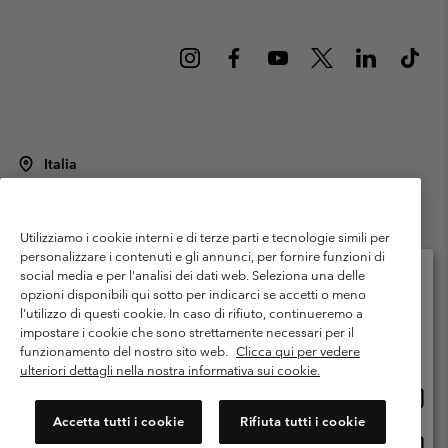
Italia
©
2026
Columbia Sportswear Italy S.R.L.. Via Feltrina Centro 11/8, 31044
Montebelluna (TV) Italia. Tutti i diritti riservati.
Utilizziamo i cookie interni e di terze parti e tecnologie simili per
Termini di utilizzo
Condizioni Generali di Venditaa
Garanzia
personalizzare i contenuti e gli annunci, per fornire funzioni di
Politica sulla privacy
social media e per l'analisi dei dati web. Seleziona una delle
opzioni disponibili qui sotto per indicarci se accetti o meno
Termini e condizioni del programma di membership
l'utilizzo di questi cookie. In caso di rifiuto, continueremo a
Seleziona il paese di spedizione e la lingua
impostare i cookie che sono strettamente necessari per il
Condizioni di utilizzo dei contenuti generati dagli utenti
Impressum
Shopping online disponibile
funzionamento del nostro sito web.
Clicca qui per vedere
Cookies
Public CBCR
ulteriori dettagli nella nostra informativa sui cookie.
Shopp
United States
online
Servizio clienti: Lun. - ven. 9:00 - 13:00 & 14:00- 18:00
Accetta tutti i cookie
Rifiuta tutti i cookie
(+)390694804176
dispon
Shopp
Italia