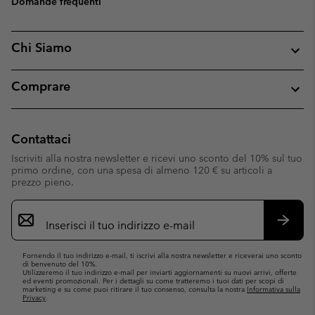
Domande frequenti
Chi Siamo
Comprare
Contattaci
Iscriviti alla nostra newsletter e ricevi uno sconto del 10% sul tuo
primo ordine, con una spesa di almeno 120 € su articoli a
prezzo pieno.
Iscrizione
e-
mail
Iscrivit
Fornendo il tuo indirizzo e-mail, ti iscrivi alla nostra newsletter e riceverai uno sconto
di benvenuto del 10%.
Utilizzeremo il tuo indirizzo e-mail per inviarti aggiornamenti su nuovi arrivi, offerte
ed eventi promozionali. Per i dettagli su come tratteremo i tuoi dati per scopi di
marketing e su come puoi ritirare il tuo consenso, consulta la nostra
Informativa sulla
Privacy
.