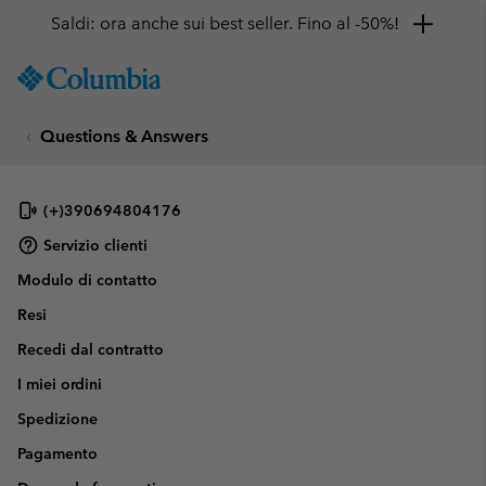
Saldi: ora anche sui best seller. Fino al -50%!
SKIP
Columbia
TO
Sportswear
CONTENT
Questions & Answers
SKIP
TO
MAIN
NAV
(+)390694804176
SKIP
Servizio clienti
TO
Modulo di contatto
SEARCH
Resi
Recedi dal contratto
I miei ordini
Spedizione
Pagamento