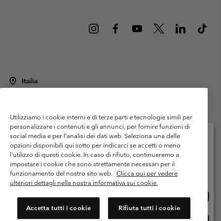
Italia
©
2026
Columbia Sportswear Italy S.R.L.. Via Feltrina Centro 11/8, 31044
Montebelluna (TV) Italia. Tutti i diritti riservati.
Utilizziamo i cookie interni e di terze parti e tecnologie simili per
Termini di utilizzo
Condizioni Generali di Venditaa
Garanzia
personalizzare i contenuti e gli annunci, per fornire funzioni di
Politica sulla privacy
social media e per l'analisi dei dati web. Seleziona una delle
opzioni disponibili qui sotto per indicarci se accetti o meno
Termini e condizioni del programma di membership
l'utilizzo di questi cookie. In caso di rifiuto, continueremo a
Seleziona il paese di spedizione e la lingua
impostare i cookie che sono strettamente necessari per il
Condizioni di utilizzo dei contenuti generati dagli utenti
Impressum
Shopping online disponibile
funzionamento del nostro sito web.
Clicca qui per vedere
Cookies
Public CBCR
ulteriori dettagli nella nostra informativa sui cookie.
Shopp
United States
online
Servizio clienti: Lun. - ven. 9:00 - 13:00 & 14:00- 18:00
Accetta tutti i cookie
Rifiuta tutti i cookie
(+)390694804176
dispon
Shopp
Italia