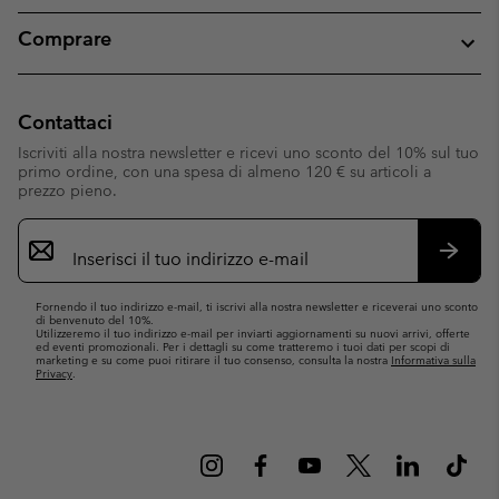
Comprare
Contattaci
Iscriviti alla nostra newsletter e ricevi uno sconto del 10% sul tuo
primo ordine, con una spesa di almeno 120 € su articoli a
prezzo pieno.
Iscrizione
e-
mail
Iscrivit
Fornendo il tuo indirizzo e-mail, ti iscrivi alla nostra newsletter e riceverai uno sconto
di benvenuto del 10%.
Utilizzeremo il tuo indirizzo e-mail per inviarti aggiornamenti su nuovi arrivi, offerte
ed eventi promozionali. Per i dettagli su come tratteremo i tuoi dati per scopi di
marketing e su come puoi ritirare il tuo consenso, consulta la nostra
Informativa sulla
Privacy
.