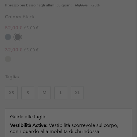
Il prezzo più basso negli ultimi 30 giorni:
65,00 €
-20%
Colore:
Black
Regular price:
Sale price:
52,00 €
65,00 €
Regular price:
Sale price:
32,00 €
65,00 €
Taglia:
XS
S
M
L
XL
Guida alle taglie
Vestibilità Active:
Vestibilità scorrevole sul corpo,
con riguardo alla mobilità di chi indossa.