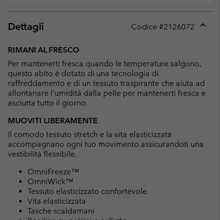
Dettagli
Codice #
2126072
Expan
or
RIMANI AL FRESCO
collap
Per mantenerti fresca quando le temperature salgono,
sectio
questo abito è dotato di una tecnologia di
raffreddamento e di un tessuto traspirante che aiuta ad
allontanare l’umidità dalla pelle per mantenerti fresca e
asciutta tutto il giorno.
MUOVITI LIBERAMENTE
Il comodo tessuto stretch e la vita elasticizzata
accompagnano ogni tuo movimento assicurandoti una
vestibilità flessibile.
OmniFreeze™
OmniWick™
Tessuto elasticizzato confortevole
Vita elasticizzata
Tasche scaldamani