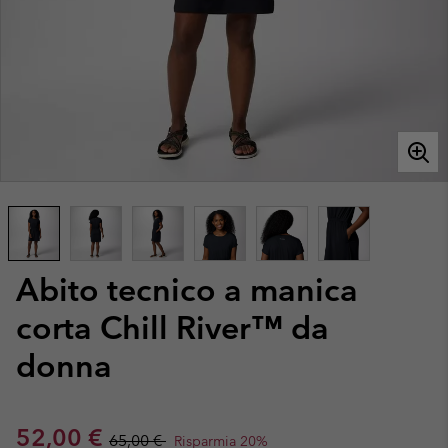
Abito tecnico a manica
corta Chill River™ da
donna
Sale price:
Regular price:
52,00 €
65,00 €
Risparmia 20%