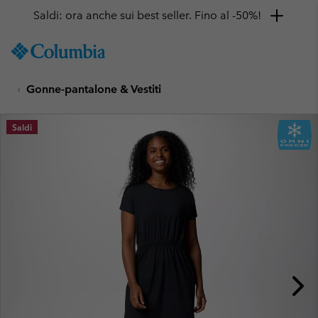
Saldi: ora anche sui best seller. Fino al -50%!
SKIP
Columbia
TO
Sportswear
CONTENT
Gonne-pantalone & Vestiti
SKIP
TO
MAIN
Saldi
NAV
SKIP
TO
SEARCH