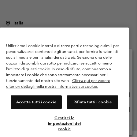
Italia
©
2026
Columbia Sportswear Italy S.R.L.. Via Feltrina Centro 11/8, 31044
Montebelluna (TV) Italia. Tutti i diritti riservati.
Utilizziamo i cookie interni e di terze parti e tecnologie simili per
Termini di utilizzo
Condizioni Generali di Venditaa
Garanzia
personalizzare i contenuti e gli annunci, per fornire funzioni di
Politica sulla privacy
social media e per l'analisi dei dati web. Seleziona una delle
opzioni disponibili qui sotto per indicarci se accetti o meno
Termini e condizioni del programma di membership
l'utilizzo di questi cookie. In caso di rifiuto, continueremo a
Seleziona il paese di spedizione e la lingua
impostare i cookie che sono strettamente necessari per il
Condizioni di utilizzo dei contenuti generati dagli utenti
Impressum
Shopping online disponibile
funzionamento del nostro sito web.
Clicca qui per vedere
Cookies
Public CBCR
ulteriori dettagli nella nostra informativa sui cookie.
Shopp
United States
online
Servizio clienti: Lun. - ven. 9:00 - 13:00 & 14:00- 18:00
Accetta tutti i cookie
Rifiuta tutti i cookie
(+)390694804176
dispon
Shopp
Italia
online
Gestisci le
dispon
impostazioni dei
Visualizza Tutti I Paesi
cookie