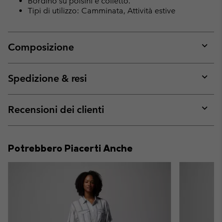
Bordino su polsini e colletto.
Tipi di utilizzo: Camminata, Attività estive
Composizione
Expan
or
collap
Spedizione & resi
sectio
Expan
or
collap
Recensioni dei clienti
sectio
Expan
or
collap
Potrebbero Piacerti Anche
sectio