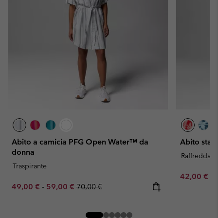
Abito a camicia PFG Open Water™ da
Abito stam
donna
Raffreddam
Traspirante
Minimum sa
42,00 €
-
Minimum sale price:
Maximum sale price:
Regular price:
49,00 €
-
59,00 €
70,00 €