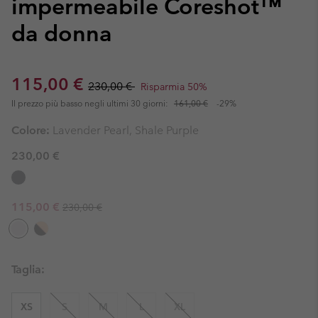
impermeabile Coreshot™
da donna
Sale price:
Regular price:
115,00 €
230,00 €
Risparmia 50%
Il prezzo più basso negli ultimi 30 giorni:
161,00 €
-29%
Colore:
Lavender Pearl, Shale Purple
230,00 €
Regular price:
Sale price:
115,00 €
230,00 €
Taglia:
XS
S
M
L
XL