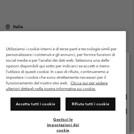
Italia
©
2026
Columbia Sportswear Italy S.R.L.. Via Feltrina Centro 11/8, 31044
Montebelluna (TV) Italia. Tutti i diritti riservati.
Utilizziamo i cookie interni e di terze parti e tecnologie simili per
Termini di utilizzo
Condizioni Generali di Venditaa
Garanzia
personalizzare i contenuti e gli annunci, per fornire funzioni di
Politica sulla privacy
social media e per l'analisi dei dati web. Seleziona una delle
opzioni disponibili qui sotto per indicarci se accetti o meno
Termini e condizioni del programma di membership
l'utilizzo di questi cookie. In caso di rifiuto, continueremo a
Seleziona il paese di spedizione e la lingua
impostare i cookie che sono strettamente necessari per il
Condizioni di utilizzo dei contenuti generati dagli utenti
Impressum
Shopping online disponibile
funzionamento del nostro sito web.
Clicca qui per vedere
Cookies
Public CBCR
ulteriori dettagli nella nostra informativa sui cookie.
Shopp
United States
online
Servizio clienti: Lun. - ven. 9:00 - 13:00 & 14:00- 18:00
Accetta tutti i cookie
Rifiuta tutti i cookie
(+)390694804176
dispon
Shopp
Italia
online
Gestisci le
dispon
impostazioni dei
Visualizza Tutti I Paesi
cookie