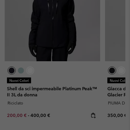
Nuovi Colori
Nuovi Colori
Shell da sci impermeabile Platinum Peak™
Giacca da 
II 3L da donna
Glacier R
Riciclato
PIUMA D'OC
Minimum sale price:
Maximum price:
Regular pr
200,00 €
-
400,00 €
350,00 €