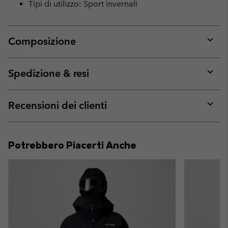
Tipi di utilizzo: Sport invernali
Composizione
Expan
or
collap
Spedizione & resi
sectio
Expan
or
collap
Recensioni dei clienti
sectio
Expan
or
collap
Potrebbero Piacerti Anche
sectio