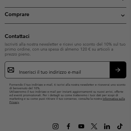
Comprare
Contattaci
Iscriviti alla nostra newsletter e ricevi uno sconto del 10% sul tuo
primo ordine, con una spesa di almeno 120 € su articoli a
prezzo pieno.
Iscrizione
e-
mail
Iscrivit
Fornendo il tuo indirizzo e-mail, ti iscrivi alla nostra newsletter e riceverai uno sconto
di benvenuto del 10%.
Utilizzeremo il tuo indirizzo e-mail per inviarti aggiornamenti su nuovi arrivi, offerte
ed eventi promozionali. Per i dettagli su come tratteremo i tuoi dati per scopi di
marketing e su come puoi ritirare il tuo consenso, consulta la nostra
Informativa sulla
Privacy
.