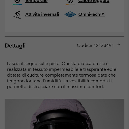
Temporale
Calore leggero
Attività invernali
Omni-Tech™
Dettagli
Codice #
2133491
Expan
or
collap
Lascia il segno sulle piste. Questa giacca da sci è
sectio
realizzata in tessuto impermeabile e traspirante ed è
dotata di cuciture completamente termosaldate che
tengono lontana l'umidità. La vestibilità comoda ti
permette di sfrecciare con il massimo comfort.