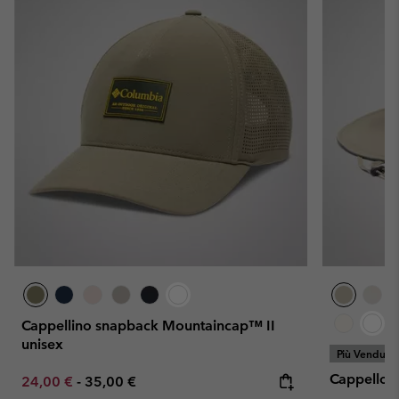
Cappellino snapback Mountaincap™ II
unisex
Più Venduto
Cappello 
Minimum sale price:
Maximum price:
24,00 €
-
35,00 €