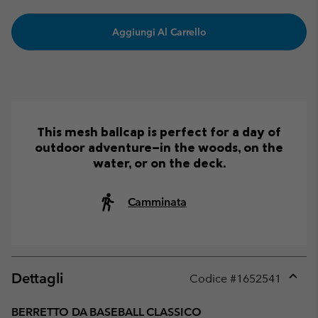
Aggiungi Al Carrello
This mesh ballcap is perfect for a day of
outdoor adventure—in the woods, on the
water, or on the deck.
Camminata
Dettagli
Codice #
1652541
Expan
or
BERRETTO DA BASEBALL CLASSICO