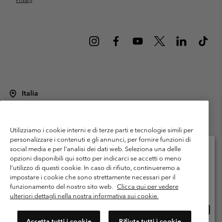
Privacy
.
Italia
©
2026
Columbia Sportswear Italy S.R.L.. Via Feltrina Centro 11/8, 31044
Montebelluna (TV) Italia. Tutti i diritti riservati.
Utilizziamo i cookie interni e di terze parti e tecnologie simili per
Termini di utilizzo
Condizioni Generali di Venditaa
Garanzia
personalizzare i contenuti e gli annunci, per fornire funzioni di
Politica sulla privacy
social media e per l'analisi dei dati web. Seleziona una delle
opzioni disponibili qui sotto per indicarci se accetti o meno
Termini e condizioni del programma di membership
l'utilizzo di questi cookie. In caso di rifiuto, continueremo a
Seleziona il paese di spedizione e la lingua
impostare i cookie che sono strettamente necessari per il
Condizioni di utilizzo dei contenuti generati dagli utenti
Impressum
Shopping online disponibile
funzionamento del nostro sito web.
Clicca qui per vedere
Cookies
Public CBCR
ulteriori dettagli nella nostra informativa sui cookie.
Shopp
United States
online
Servizio clienti: Lun. - ven. 9:00 - 13:00 & 14:00- 18:00
Accetta tutti i cookie
Rifiuta tutti i cookie