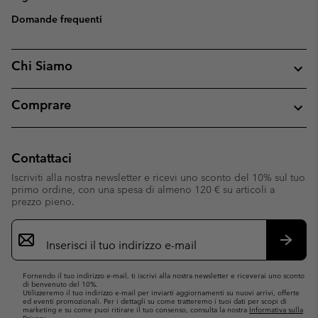
Domande frequenti
Chi Siamo
Comprare
Contattaci
Iscriviti alla nostra newsletter e ricevi uno sconto del 10% sul tuo
primo ordine, con una spesa di almeno 120 € su articoli a
prezzo pieno.
Iscrizione
e-
mail
Iscrivit
Fornendo il tuo indirizzo e-mail, ti iscrivi alla nostra newsletter e riceverai uno sconto
di benvenuto del 10%.
Utilizzeremo il tuo indirizzo e-mail per inviarti aggiornamenti su nuovi arrivi, offerte
ed eventi promozionali. Per i dettagli su come tratteremo i tuoi dati per scopi di
marketing e su come puoi ritirare il tuo consenso, consulta la nostra
Informativa sulla