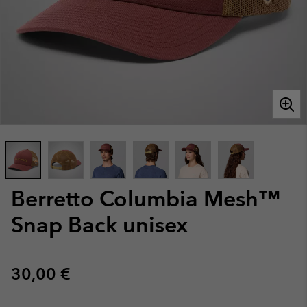
Berretto Columbia Mesh™
Snap Back unisex
Regular price:
30,00 €