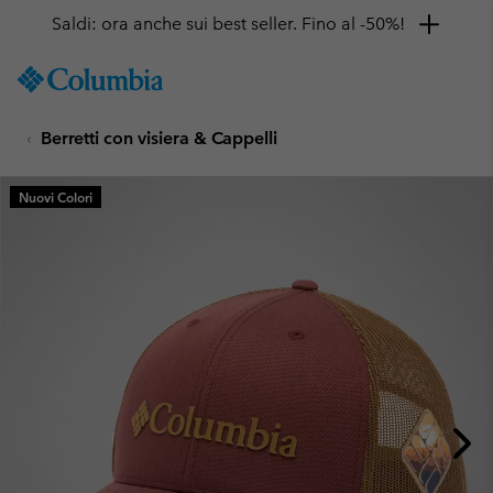
Saldi: ora anche sui best seller. Fino al -50%!
SKIP
Columbia
TO
Sportswear
CONTENT
Berretti con visiera & Cappelli
SKIP
TO
MAIN
Nuovi Colori
NAV
SKIP
TO
SEARCH