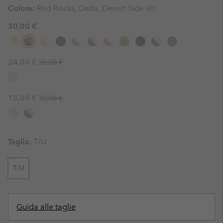
Colore:
Red Rocks, Delta, Desert Side Hit
30,00 €
Regular price:
Sale price:
24,00 €
30,00 €
Regular price:
Sale price:
15,00 €
30,00 €
Taglia:
T/U
T/U
Guida alle taglie