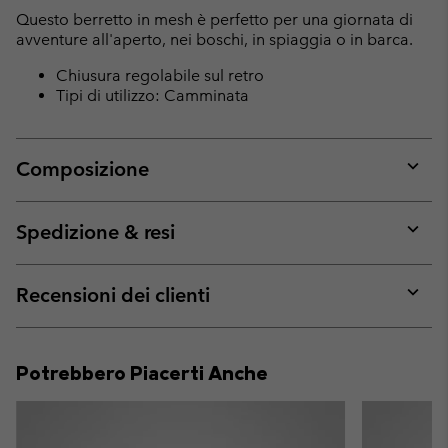
collap
Questo berretto in mesh è perfetto per una giornata di
sectio
avventure all'aperto, nei boschi, in spiaggia o in barca.
Chiusura regolabile sul retro
Tipi di utilizzo: Camminata
Composizione
Expan
or
collap
Spedizione & resi
sectio
Expan
or
collap
Recensioni dei clienti
sectio
Expan
or
collap
Potrebbero Piacerti Anche
sectio