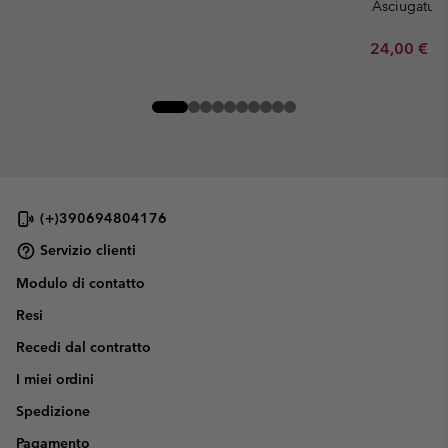
Asciugatura
Minimum sa
24,00 €
-
(+)390694804176
Servizio clienti
Modulo di contatto
Resi
Recedi dal contratto
I miei ordini
Spedizione
Pagamento