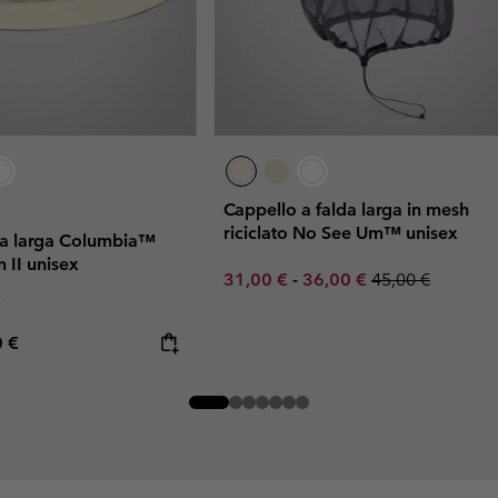
Cappello a falda larga in mesh
riciclato No See Um™ unisex
da larga Columbia™
 II unisex
Minimum sale price:
Maximum sale price:
Regular price:
31,00 €
-
36,00 €
45,00 €
e
rice:
mum price:
0 €