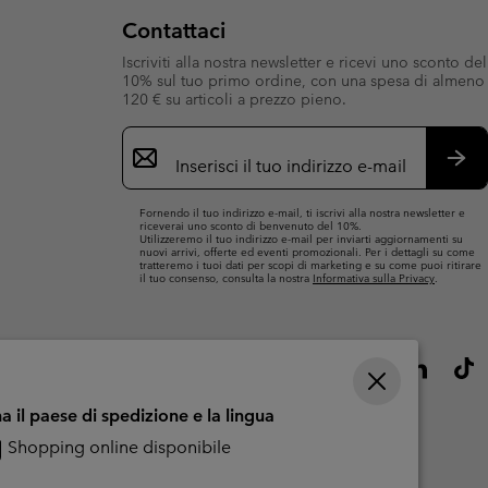
Contattaci
Iscriviti alla nostra newsletter e ricevi uno sconto del
10% sul tuo primo ordine, con una spesa di almeno
120 € su articoli a prezzo pieno.
Iscrizione
e-
mail
Iscri
Fornendo il tuo indirizzo e-mail, ti iscrivi alla nostra newsletter e
riceverai uno sconto di benvenuto del 10%.
Utilizzeremo il tuo indirizzo e-mail per inviarti aggiornamenti su
nuovi arrivi, offerte ed eventi promozionali. Per i dettagli su come
tratteremo i tuoi dati per scopi di marketing e su come puoi ritirare
il tuo consenso, consulta la nostra
Informativa sulla Privacy
.
a il paese di spedizione e la lingua
Shopping online disponibile