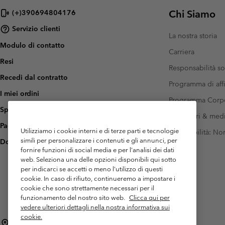
Chi Siamo
(+)390694804176
Servizio clienti
La nostra storia
Modulo di contatto
Carriera
Resi
Responsabilità so
Recedi dal contratto
Programma di affi
I miei ordini
Programma Corp
Spedizione
Investitori & med
Pagamento
Utilizziamo i cookie interni e di terze parti e tecnologie
Accessibilità: N
simili per personalizzare i contenuti e gli annunci, per
Domande frequenti
fornire funzioni di social media e per l'analisi dei dati
web. Seleziona una delle opzioni disponibili qui sotto
per indicarci se accetti o meno l'utilizzo di questi
cookie. In caso di rifiuto, continueremo a impostare i
cookie che sono strettamente necessari per il
funzionamento del nostro sito web.
Clicca qui per
vedere ulteriori dettagli nella nostra informativa sui
cookie.
Italia