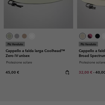
Più Venduto
Più Venduto
Cappello a falda larga Coolhead™
Cappello a fal
Zero IV unisex
Broad Spectrum
Protezione solare
Protezione solar
Regular price:
Minimum sale p
Maxi
45,00 €
32,00 €
-
40,0