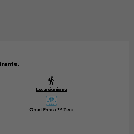
irante.
Escursionismo
Omni-Freeze™ Zero