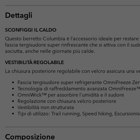
Dettagli
SCONFIGGI IL CALDO
Questo berretto Columbia è l’accessorio ideale per restare 
fascia tergisudore super rinfrescante che si attiva con il su
asciutta, anche nelle giornate più calde.
VESTIBILITÀ REGOLABILE
La chiusura posteriore regolabile con velcro assicura una ves
Fascia tergisudore super refrigerante OmniFreeze Z
Tecnologia di raffreddamento avanzata OmniFreeze
OmniWick™ per assorbire l’umidità e il sudore
Regolazione con chiusura velcro posteriore
Vestibilità non strutturata
Tipi di utilizzo: Trail running, Speed hiking, Escursion
Composizione