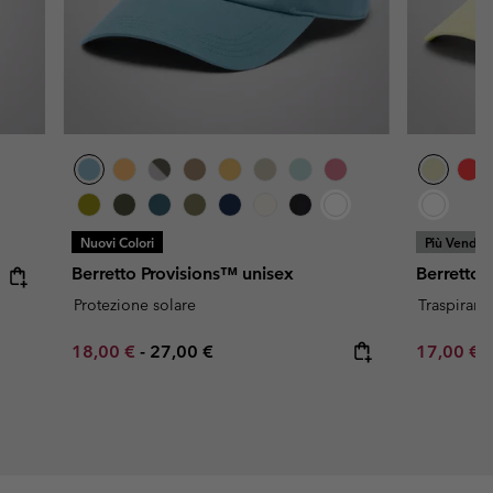
Nuovi Colori
Più Vendut
Berretto Provisions™ unisex
Berretto 
Protezione solare
Traspirant
Minimum sale price:
Maximum price:
Minimum s
18,00 €
-
27,00 €
17,00 €