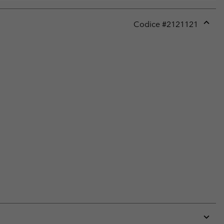
Codice #
2121121
Expan
or
collap
sectio