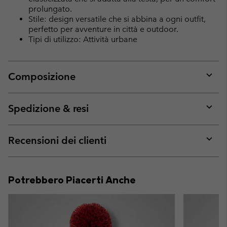
prolungato.
Stile: design versatile che si abbina a ogni outfit,
perfetto per avventure in città e outdoor.
Tipi di utilizzo: Attività urbane
Composizione
Expan
or
collap
Spedizione & resi
sectio
Expan
or
collap
Recensioni dei clienti
sectio
Expan
or
collap
Potrebbero Piacerti Anche
sectio