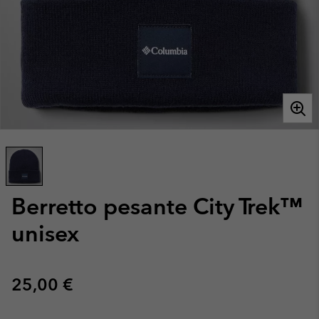
Berretto pesante City Trek™
unisex
Regular price:
25,00 €