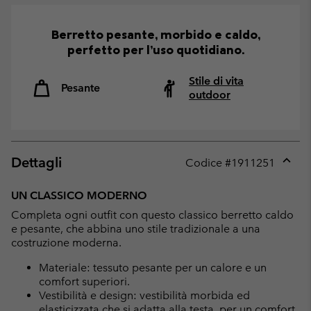
Berretto pesante, morbido e caldo,
perfetto per l’uso quotidiano.
Stile di vita
Pesante
outdoor
Dettagli
Codice #
1911251
Expan
or
UN CLASSICO MODERNO
collap
Completa ogni outfit con questo classico berretto caldo
sectio
e pesante, che abbina uno stile tradizionale a una
costruzione moderna.
Materiale: tessuto pesante per un calore e un
comfort superiori.
Vestibilità e design: vestibilità morbida ed
elasticizzata che si adatta alla testa, per un comfort