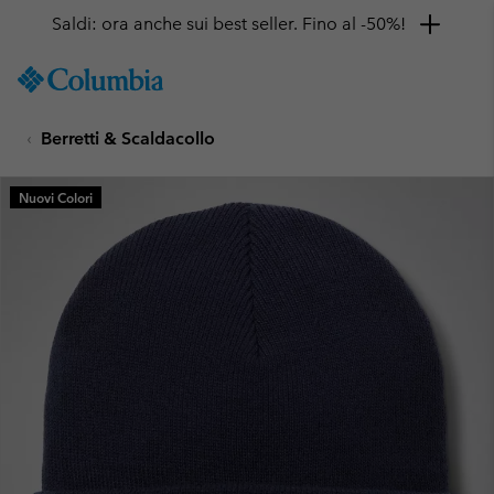
Saldi: ora anche sui best seller. Fino al -50%!
SKIP
Columbia
TO
Sportswear
CONTENT
Berretti & Scaldacollo
SKIP
TO
MAIN
Nuovi Colori
NAV
SKIP
TO
SEARCH