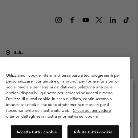
Italia
©
2026
Columbia Sportswear Italy S.R.L.. Via Feltrina Centro 11/8, 31044
Montebelluna (TV) Italia. Tutti i diritti riservati.
Utilizziamo i cookie interni e di terze parti e tecnologie simili per
Termini di utilizzo
Condizioni Generali di Venditaa
Garanzia
personalizzare i contenuti e gli annunci, per fornire funzioni di
Politica sulla privacy
social media e per l'analisi dei dati web. Seleziona una delle
opzioni disponibili qui sotto per indicarci se accetti o meno
Termini e condizioni del programma di membership
l'utilizzo di questi cookie. In caso di rifiuto, continueremo a
Seleziona il paese di spedizione e la lingua
impostare i cookie che sono strettamente necessari per il
Condizioni di utilizzo dei contenuti generati dagli utenti
Impressum
Shopping online disponibile
funzionamento del nostro sito web.
Clicca qui per vedere
Cookies
Public CBCR
ulteriori dettagli nella nostra informativa sui cookie.
Shopp
United States
online
Servizio clienti: Lun. - ven. 9:00 - 13:00 & 14:00- 18:00
Accetta tutti i cookie
Rifiuta tutti i cookie
(+)390694804176
dispon