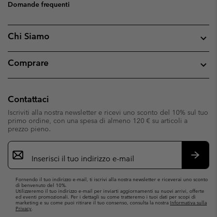
Domande frequenti
Chi Siamo
Comprare
Contattaci
Iscriviti alla nostra newsletter e ricevi uno sconto del 10% sul tuo
primo ordine, con una spesa di almeno 120 € su articoli a
prezzo pieno.
Iscrizione
e-
mail
Iscrivit
Fornendo il tuo indirizzo e-mail, ti iscrivi alla nostra newsletter e riceverai uno sconto
di benvenuto del 10%.
Utilizzeremo il tuo indirizzo e-mail per inviarti aggiornamenti su nuovi arrivi, offerte
ed eventi promozionali. Per i dettagli su come tratteremo i tuoi dati per scopi di
marketing e su come puoi ritirare il tuo consenso, consulta la nostra
Informativa sulla
Privacy
.