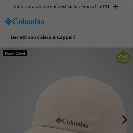
Saldi: ora anche sui best seller. Fino al -50%!
SKIP
Columbia
TO
Sportswear
CONTENT
Berretti con visiera & Cappelli
SKIP
TO
MAIN
Nuovi Colori
NAV
SKIP
TO
SEARCH