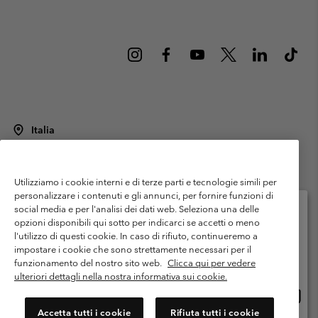
Italia
©
2026
Columbia Sportswear Italy S.R.L.. Via Feltrina Centro 11/8, 31044
Montebelluna (TV) Italia. Tutti i diritti riservati.
Utilizziamo i cookie interni e di terze parti e tecnologie simili per
Termini di utilizzo
Condizioni Generali di Venditaa
Garanzia
personalizzare i contenuti e gli annunci, per fornire funzioni di
Politica sulla privacy
social media e per l'analisi dei dati web. Seleziona una delle
opzioni disponibili qui sotto per indicarci se accetti o meno
Termini e condizioni del programma di membership
l'utilizzo di questi cookie. In caso di rifiuto, continueremo a
Seleziona il paese di spedizione e la lingua
impostare i cookie che sono strettamente necessari per il
Condizioni di utilizzo dei contenuti generati dagli utenti
Impressum
Shopping online disponibile
funzionamento del nostro sito web.
Clicca qui per vedere
Cookies
Public CBCR
ulteriori dettagli nella nostra informativa sui cookie.
Shopp
United States
online
Servizio clienti: Lun. - ven. 9:00 - 13:00 & 14:00- 18:00
Accetta tutti i cookie
Rifiuta tutti i cookie
(+)390694804176