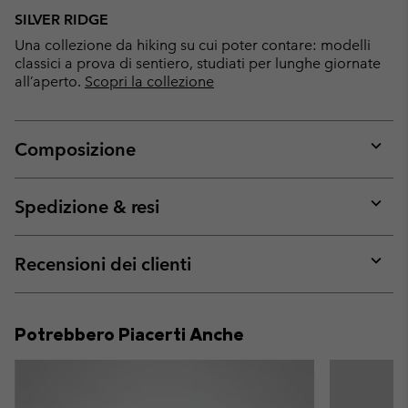
SILVER RIDGE
Una collezione da hiking su cui poter contare: modelli
classici a prova di sentiero, studiati per lunghe giornate
all’aperto.
Scopri la collezione
Composizione
Expan
or
collap
Spedizione & resi
sectio
Expan
or
collap
Recensioni dei clienti
sectio
Expan
or
collap
Potrebbero Piacerti Anche
sectio