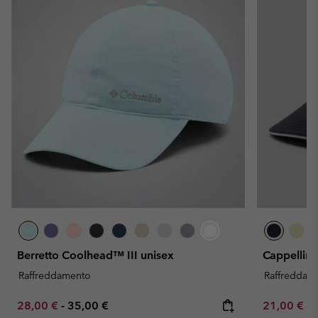
Berretto Coolhead™ III unisex
Cappellino
Raffreddamento
Raffreddam
Minimum sale price:
Maximum price:
Minimum sa
28,00 €
-
35,00 €
21,00 €
-