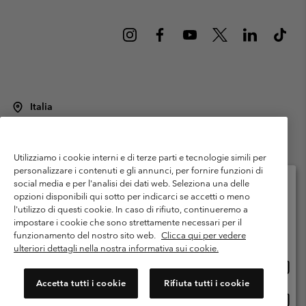
Italia
©
2026
Columbia Sportswear Italy S.R.L.. Via Feltrina Centro 11/8, 31044
Montebelluna (TV) Italia. Tutti i diritti riservati.
Utilizziamo i cookie interni e di terze parti e tecnologie simili per
Termini di utilizzo
Condizioni Generali di Venditaa
Garanzia
personalizzare i contenuti e gli annunci, per fornire funzioni di
Politica sulla privacy
social media e per l'analisi dei dati web. Seleziona una delle
opzioni disponibili qui sotto per indicarci se accetti o meno
Termini e condizioni del programma di membership
l'utilizzo di questi cookie. In caso di rifiuto, continueremo a
Seleziona il paese di spedizione e la lingua
impostare i cookie che sono strettamente necessari per il
Condizioni di utilizzo dei contenuti generati dagli utenti
Impressum
Shopping online disponibile
funzionamento del nostro sito web.
Clicca qui per vedere
Cookies
Public CBCR
ulteriori dettagli nella nostra informativa sui cookie.
Shopp
United States
online
Servizio clienti: Lun. - ven. 9:00 - 13:00 & 14:00- 18:00
Accetta tutti i cookie
Rifiuta tutti i cookie
(+)390694804176
dispon
Shopp
Italia