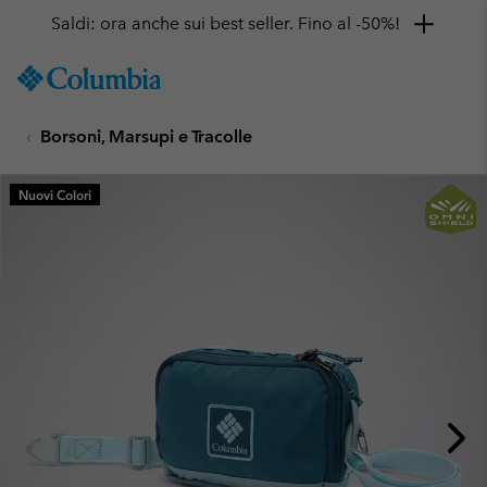
Saldi: ora anche sui best seller. Fino al -50%!
SKIP
Columbia
TO
Sportswear
CONTENT
Borsoni, Marsupi e Tracolle
SKIP
TO
MAIN
Nuovi Colori
NAV
SKIP
TO
SEARCH