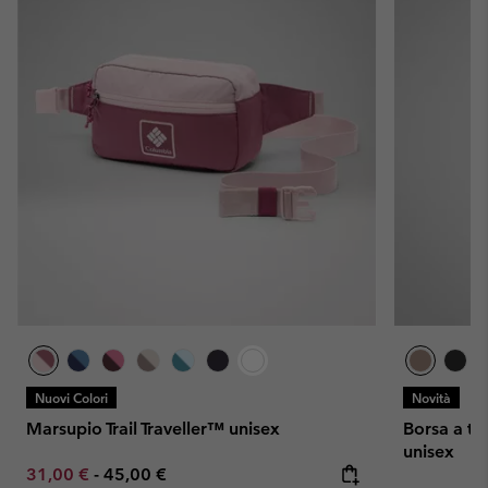
Nuovi Colori
Novità
Marsupio Trail Traveller™ unisex
Borsa a t
unisex
Minimum sale price:
Maximum price:
31,00 €
-
45,00 €