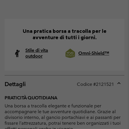
Una pratica borsa a tracolla per le
avventure di tutti i giorni.
Stile di vita
Omni-Shield™
outdoor
Dettagli
Codice #
2121521
Expan
or
PRATICITÀ QUOTIDIANA
collap
Una borsa a tracolla elegante e funzionale per
sectio
accompagnare le tue avventure quotidiane. Grazie al
divisorio interno, al gancio portachiavi e ai passanti per
fissare l’attrezzatura, potrai tenere ben organizzati i tuoi
effetti personali anche in viaggio.