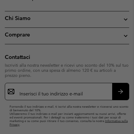
Chi Siamo
Comprare
Contattaci
Iscriviti alla nostra newsletter e ricevi uno sconto del 10% sul tuo
primo ordine, con una spesa di almeno 120 € su articoli a
prezzo pieno.
Iscrizione
e-
mail
Iscrivit
Fornendo il tuo indirizzo e-mail, ti iscrivi alla nostra newsletter e riceverai uno sconto
di benvenuto del 10%.
Utilizzeremo il tuo indirizzo e-mail per inviarti aggiornamenti su nuovi arrivi, offerte
ed eventi promozionali. Per i dettagli su come tratteremo i tuoi dati per scopi di
marketing e su come puoi ritirare il tuo consenso, consulta la nostra
Informativa sulla
Privacy
.