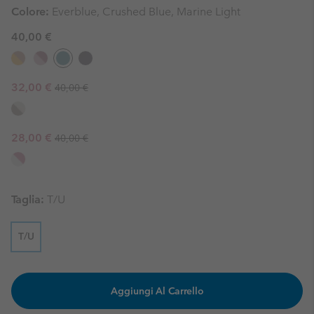
Colore:
Everblue, Crushed Blue, Marine Light
40,00 €
Regular price:
Sale price:
32,00 €
40,00 €
Regular price:
Sale price:
28,00 €
40,00 €
Taglia:
T/U
T/U
Aggiungi Al Carrello