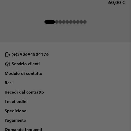
Regular pr
60,00 €
(+)390694804176
Servizio clienti
Modulo di contatto
Resi
Recedi dal contratto
I miei ordini
Spedizione
Pagamento
Domande frequenti