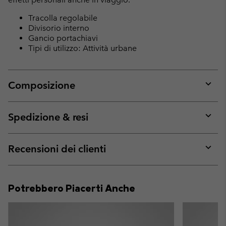
Tracolla regolabile
Divisorio interno
Gancio portachiavi
Tipi di utilizzo: Attività urbane
Composizione
Expan
or
collap
Spedizione & resi
sectio
Expan
or
collap
Recensioni dei clienti
sectio
Expan
or
collap
Potrebbero Piacerti Anche
sectio