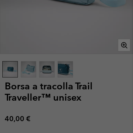
Borsa a tracolla Trail
Traveller™ unisex
Regular price:
40,00 €