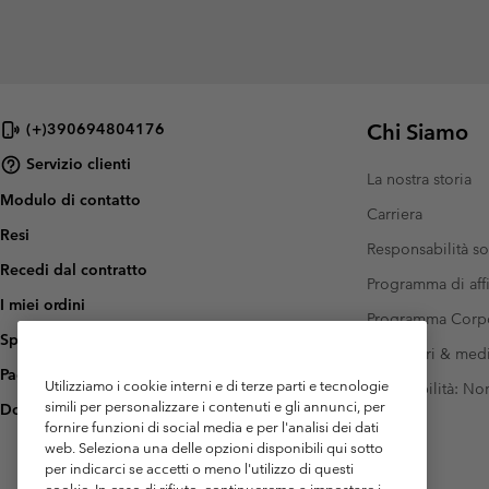
Chi Siamo
(+)390694804176
Servizio clienti
La nostra storia
Modulo di contatto
Carriera
Resi
Responsabilità so
Recedi dal contratto
Programma di affi
I miei ordini
Programma Corp
Spedizione
Investitori & med
Pagamento
Utilizziamo i cookie interni e di terze parti e tecnologie
Accessibilità: N
simili per personalizzare i contenuti e gli annunci, per
Domande frequenti
fornire funzioni di social media e per l'analisi dei dati
web. Seleziona una delle opzioni disponibili qui sotto
per indicarci se accetti o meno l'utilizzo di questi