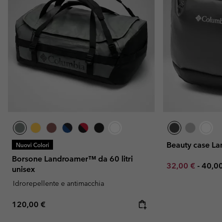
Beauty case L
Nuovi Colori
Borsone Landroamer™ da 60 litri
Minimum sale p
Maxi
32,00 €
-
40,0
unisex
Idrorepellente e antimacchia
Regular price:
120,00 €