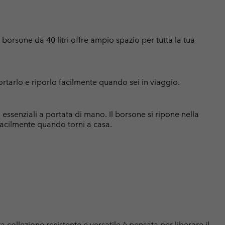
 borsone da 40 litri offre ampio spazio per tutta la tua
rtarlo e riporlo facilmente quando sei in viaggio.
 essenziali a portata di mano. Il borsone si ripone nella
facilmente quando torni a casa.
 collezione resistente e versatile è pensata per liberare il