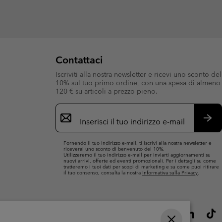
Contattaci
Iscriviti alla nostra newsletter e ricevi uno sconto del
10% sul tuo primo ordine, con una spesa di almeno
120 € su articoli a prezzo pieno.
Iscrizione
e-
mail
Iscri
Fornendo il tuo indirizzo e-mail, ti iscrivi alla nostra newsletter e
riceverai uno sconto di benvenuto del 10%.
Utilizzeremo il tuo indirizzo e-mail per inviarti aggiornamenti su
nuovi arrivi, offerte ed eventi promozionali. Per i dettagli su come
tratteremo i tuoi dati per scopi di marketing e su come puoi ritirare
il tuo consenso, consulta la nostra
Informativa sulla Privacy
.