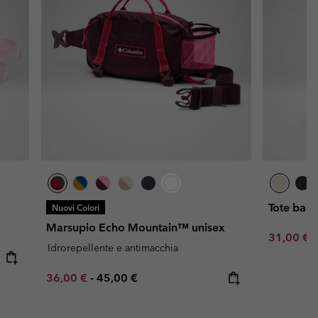
Tote bag
Nuovi Colori
Marsupio Echo Mountain™ unisex
Minimum s
31,00 €
Idrorepellente e antimacchia
Minimum sale price:
Maximum price:
36,00 €
-
45,00 €