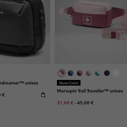
androamer™ unisex
Nuovi Colori
Marsupio Trail Traveller™ unisex
rice:
mum price:
0 €
Minimum sale price:
Maximum price:
31,00 €
-
45,00 €