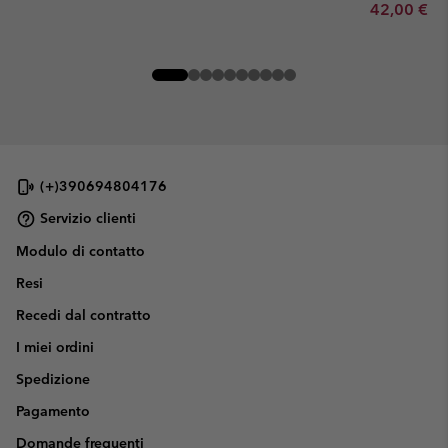
Minimum sa
42,00 €
-
(+)390694804176
Servizio clienti
Modulo di contatto
Resi
Recedi dal contratto
I miei ordini
Spedizione
Pagamento
Domande frequenti