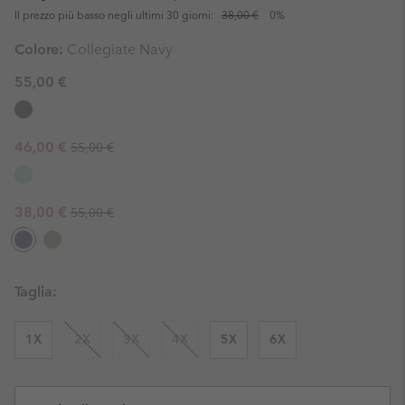
Il prezzo più basso negli ultimi 30 giorni:
38,00 €
0%
Colore:
Collegiate Navy
55,00 €
Regular price:
Sale price:
46,00 €
55,00 €
Regular price:
Sale price:
38,00 €
55,00 €
Taglia:
1X
2X
3X
4X
5X
6X