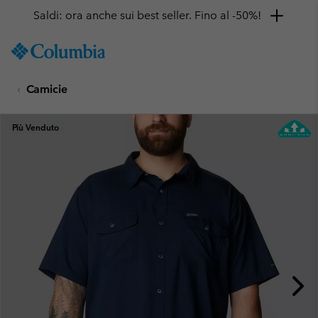
Saldi: ora anche sui best seller. Fino al -50%!
SKIP
Columbia
TO
Sportswear
CONTENT
Camicie
SKIP
TO
MAIN
Più Venduto
NAV
SKIP
TO
SEARCH