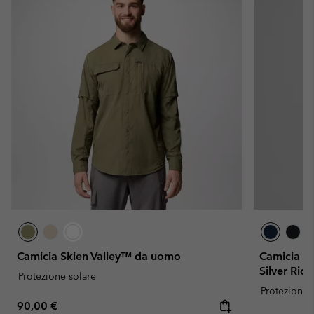
Camicia Skien Valley™ da uomo
Camicia a m
Silver Rid
Protezione solare
Protezione 
Regular price:
90,00 €