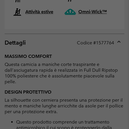
Attività estive
Omni-Wick™
Dettagli
Codice #
1577764
Expan
or
MASSIMO COMFORT
collap
Questa camicia a maniche corte traspirante e
sectio
dall'asciugatura rapida è realizzata in Full Dull Ripstop
100% poliestere che è assolutamente piacevole sulla
pelle.
DESIGN PROTETTIVO
La silhouette con cerniera presenta una protezione per il
mento e maniche lunghe arricchite da asole per il pollice
per una protezione extra.
Questo prodotto comprende un trattamento
antimicrobico il cui scopo è proteggerlo dalla