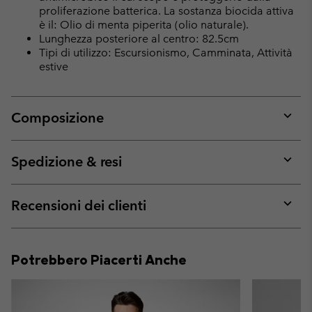
proliferazione batterica. La sostanza biocida attiva
è il: Olio di menta piperita (olio naturale).
Lunghezza posteriore al centro: 82.5cm
Tipi di utilizzo: Escursionismo, Camminata, Attività
estive
Composizione
Expan
or
collap
Spedizione & resi
sectio
Expan
or
collap
Recensioni dei clienti
sectio
Expan
or
collap
Potrebbero Piacerti Anche
sectio