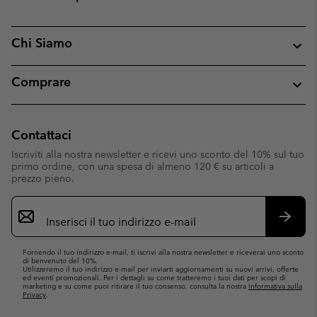
Chi Siamo
Comprare
Contattaci
Iscriviti alla nostra newsletter e ricevi uno sconto del 10% sul tuo
primo ordine, con una spesa di almeno 120 € su articoli a
prezzo pieno.
Iscrizione
e-
mail
Iscrivit
Fornendo il tuo indirizzo e-mail, ti iscrivi alla nostra newsletter e riceverai uno sconto
di benvenuto del 10%.
Utilizzeremo il tuo indirizzo e-mail per inviarti aggiornamenti su nuovi arrivi, offerte
ed eventi promozionali. Per i dettagli su come tratteremo i tuoi dati per scopi di
marketing e su come puoi ritirare il tuo consenso, consulta la nostra
Informativa sulla
Privacy
.