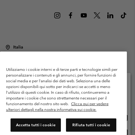
Italia
©
2026
Columbia Sportswear Italy S.R.L.. Via Feltrina Centro 11/8, 31044
Montebelluna (TV) Italia. Tutti i diritti riservati.
Utilizziamo i cookie interni e di terze parti e tecnologie simili per
Termini di utilizzo
Condizioni Generali di Venditaa
Garanzia
personalizzare i contenuti e gli annunci, per fornire funzioni di
Politica sulla privacy
social media e per l'analisi dei dati web. Seleziona una delle
opzioni disponibili qui sotto per indicarci se accetti o meno
Termini e condizioni del programma di membership
l'utilizzo di questi cookie. In caso di rifiuto, continueremo a
Seleziona il paese di spedizione e la lingua
impostare i cookie che sono strettamente necessari per il
Condizioni di utilizzo dei contenuti generati dagli utenti
Impressum
Shopping online disponibile
funzionamento del nostro sito web.
Clicca qui per vedere
Cookies
Public CBCR
ulteriori dettagli nella nostra informativa sui cookie.
Shopp
United States
online
Servizio clienti: Lun. - ven. 9:00 - 13:00 & 14:00- 18:00
Accetta tutti i cookie
Rifiuta tutti i cookie
(+)390694804176
dispon
Shopp
Italia