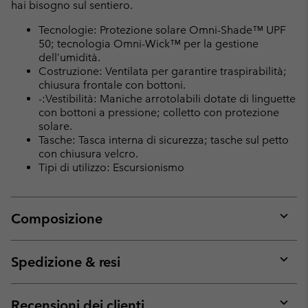
hai bisogno sul sentiero.
Tecnologie: Protezione solare Omni-Shade™ UPF
50; tecnologia Omni-Wick™ per la gestione
dell’umidità.
Costruzione: Ventilata per garantire traspirabilità;
chiusura frontale con bottoni.
-:Vestibilità: Maniche arrotolabili dotate di linguette
con bottoni a pressione; colletto con protezione
solare.
Tasche: Tasca interna di sicurezza; tasche sul petto
con chiusura velcro.
Tipi di utilizzo: Escursionismo
Composizione
Expan
or
collap
Spedizione & resi
sectio
Expan
or
collap
Recensioni dei clienti