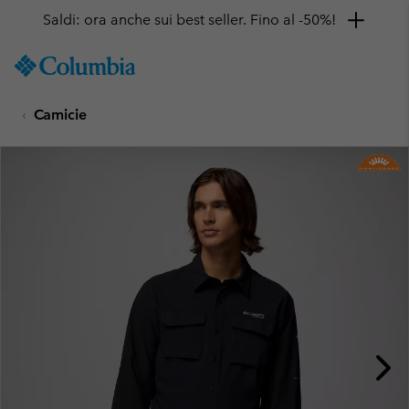
Saldi: ora anche sui best seller. Fino al -50%!
SKIP
Columbia
TO
Sportswear
CONTENT
Camicie
SKIP
TO
MAIN
NAV
SKIP
TO
SEARCH