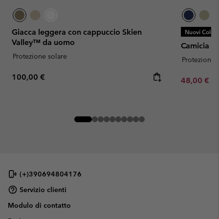
Giacca leggera con cappuccio Skien
Nuovi Colori
Valley™ da uomo
Camicia B
Protezione solare
Protezione 
Regular price:
100,00 €
Minimum sa
48,00 €
-
(+)390694804176
Servizio clienti
Modulo di contatto