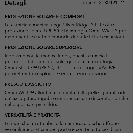
Dettagli
Codice #
2180491
Expan
or
PROTEZIONE SOLARE E COMFORT
collap
La camicia a manica lunga Silver Ridge™ Elite offre
sectio
protezione solare UPF 50 e tecnologia Omni-Wick™ per
mantenerti asciutto e comodo durante le tue escursioni.
PROTEZIONE SOLARE SUPERIORE
Indossata con la manica lunga, questa camicia ti
protegge dai danni del sole, grazie alla tecnologia
Omni-Shade™ UPF 50, che blocca i raggi UVA/UVB,
permettendoti esplorare senza preoccupazioni.
FRESCO E ASCIUTTO
Omni-Wick™ allontana l'umidità dalla pelle, garantendo
un'asciugatura rapida e una sensazione di comfort anche
nelle giornate più calde.
VERSATILITÀ E PRATICITÀ
Le maniche arrotolabili e le numerose tasche offrono
versatilità e praticità per portare con te tutto ciò di cui