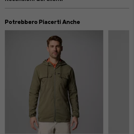
sectio
Expan
or
collap
Potrebbero Piacerti Anche
sectio