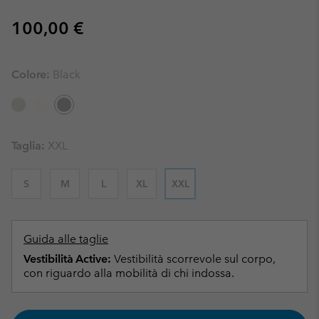
Regular price:
100,00 €
Colore:
Black
Taglia:
XXL
S
M
L
XL
XXL
Guida alle taglie
Vestibilità Active:
Vestibilità scorrevole sul corpo,
con riguardo alla mobilità di chi indossa.