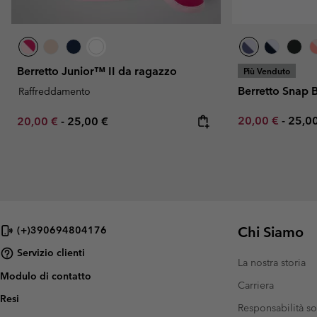
Berretto Junior™ II da ragazzo
Più Venduto
Berretto Snap 
Raffreddamento
Minimum sale p
Maxi
Minimum sale price:
Maximum price:
20,00 €
-
25,0
20,00 €
-
25,00 €
Chi Siamo
(+)390694804176
Servizio clienti
La nostra storia
Modulo di contatto
Carriera
Resi
Responsabilità so