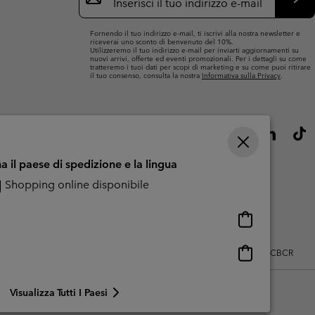
mail
Iscri
Fornendo il tuo indirizzo e-mail, ti iscrivi alla nostra newsletter e
riceverai uno sconto di benvenuto del 10%.
Utilizzeremo il tuo indirizzo e-mail per inviarti aggiornamenti su
nuovi arrivi, offerte ed eventi promozionali. Per i dettagli su come
tratteremo i tuoi dati per scopi di marketing e su come puoi ritirare
il tuo consenso, consulta la nostra
Informativa sulla Privacy
.
a il paese di spedizione e la lingua
Shopping online disponibile
Shopping
online
disponibile
Shopping
zo dei contenuti generati dagli utenti
Impressum
Cookies
Public CBCR
online
disponibile
Visualizza Tutti I Paesi