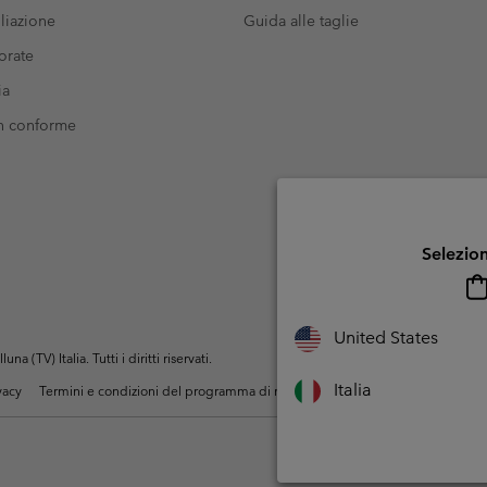
liazione
Guida alle taglie
orate
ia
on conforme
Selezion
United States
(TV) Italia. Tutti i diritti riservati.
Italia
ivacy
Termini e condizioni del programma di membership
Condizioni di utiliz