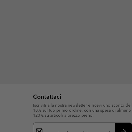
Contattaci
Iscriviti alla nostra newsletter e ricevi uno sconto del
10% sul tuo primo ordine, con una spesa di almeno
120 € su articoli a prezzo pieno.
Iscrizione
e-