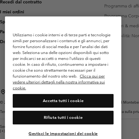
Recedi dal contratto
Programma di affi
I miei ordini
Programma Corp
Spedizione
Investitori & med
Pagamento
Utilizziamo i cookie interni e di terze parti e tecnologie
Accessibilità: N
simili per personalizzare i contenuti e gli annunci, per
Domande frequenti
fornire funzioni di social media e per l'analisi dei dati
web. Seleziona una delle opzioni disponibili qui sotto
per indicarci se accetti o meno l'utilizzo di questi
cookie. In caso di rifiuto, continueremo a impostare i
cookie che sono strettamente necessari per il
funzionamento del nostro sito web.
Clicca qui per
vedere ulteriori dettagli nella nostra informativa sui
cookie.
Italia
Accetta tutti i cookie
©
2026
Columbia Sportswear Italy S.R.L.. Via Feltrina Centro 11/8, 31044 Montebelluna 
Termini di utilizzo
Condizioni Generali di Venditaa
Garanzia
Politica sulla pr
Rifiuta tutti i cookie
Servizio clienti: Lun. - ven. 9:00 - 13:00 & 14:00- 18:00
(+)390694804176
Gestisci le impostazioni dei cookie