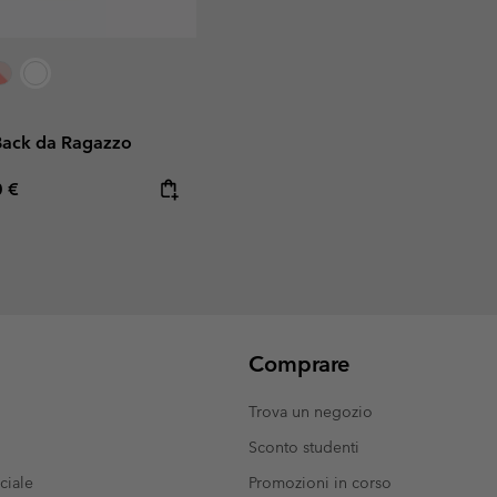
Back da Ragazzo
rice:
mum price:
0 €
Comprare
Trova un negozio
Sconto studenti
ciale
Promozioni in corso