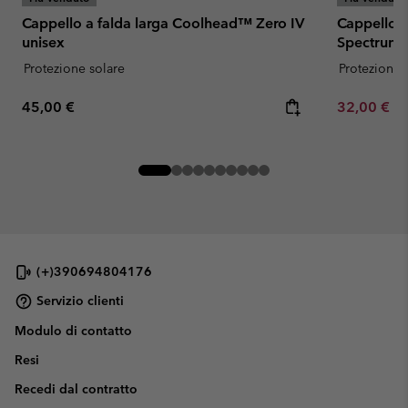
Cappello a falda larga Coolhead™ Zero IV
Cappello 
unisex
Spectrum I
Protezione solare
Protezione 
Regular price:
Minimum sa
45,00 €
32,00 €
-
(+)390694804176
Servizio clienti
Modulo di contatto
Resi
Recedi dal contratto