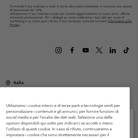
Fornendo il tuo indirizzo e-mail, ti iscrivi alla nostra newsletter e riceverai uno sconto
di benvenuto del 10%.
Utilizzeremo il tuo indirizzo e-mail per inviarti aggiornamenti su nuovi arrivi, offerte
ed eventi promozionali. Per i dettagli su come tratteremo i tuoi dati per scopi di
marketing e su come puoi ritirare il tuo consenso, consulta la nostra
Informativa sulla
Privacy
.
Italia
©
2026
Columbia Sportswear Italy S.R.L.. Via Feltrina Centro 11/8, 31044
Montebelluna (TV) Italia. Tutti i diritti riservati.
Utilizziamo i cookie interni e di terze parti e tecnologie simili per
Termini di utilizzo
Condizioni Generali di Venditaa
Garanzia
personalizzare i contenuti e gli annunci, per fornire funzioni di
Politica sulla privacy
social media e per l'analisi dei dati web. Seleziona una delle
opzioni disponibili qui sotto per indicarci se accetti o meno
Termini e condizioni del programma di membership
l'utilizzo di questi cookie. In caso di rifiuto, continueremo a
Seleziona il paese di spedizione e la lingua
impostare i cookie che sono strettamente necessari per il
Condizioni di utilizzo dei contenuti generati dagli utenti
Impressum