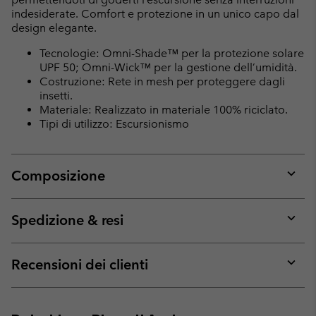
indesiderate. Comfort e protezione in un unico capo dal
design elegante.
Tecnologie: Omni-Shade™ per la protezione solare
UPF 50; Omni-Wick™ per la gestione dell’umidità.
Costruzione: Rete in mesh per proteggere dagli
insetti.
Materiale: Realizzato in materiale 100% riciclato.
Tipi di utilizzo: Escursionismo
Composizione
Expan
or
collap
Spedizione & resi
sectio
Expan
or
collap
Recensioni dei clienti
sectio
Expan
or
collap