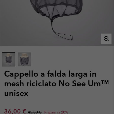
Cappello a falda larga in
mesh riciclato No See Um™
unisex
Sale price:
Regular price:
36,00 €
45,00 €
Risparmia 20%