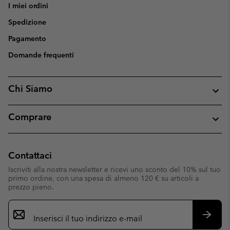
I miei ordini
Spedizione
Pagamento
Domande frequenti
Chi Siamo
Comprare
Contattaci
Iscriviti alla nostra newsletter e ricevi uno sconto del 10% sul tuo
primo ordine, con una spesa di almeno 120 € su articoli a
prezzo pieno.
Iscrizione
e-
mail
Iscrivit