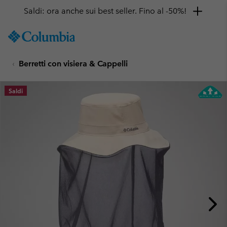
Saldi: ora anche sui best seller. Fino al -50%!
SKIP
Columbia
TO
Sportswear
CONTENT
Berretti con visiera & Cappelli
SKIP
TO
MAIN
Saldi
NAV
SKIP
TO
SEARCH