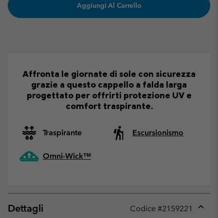
Aggiungi Al Carrello
Affronta le giornate di sole con sicurezza
grazie a questo cappello a falda larga
progettato per offrirti protezione UV e
comfort traspirante.
Traspirante
Escursionismo
Omni-Wick™
Dettagli
Codice #
2159221
Expan