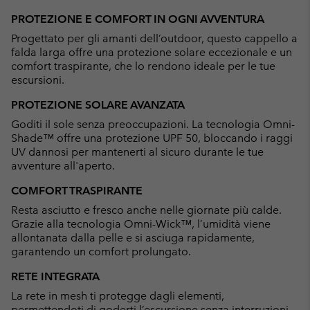
or
PROTEZIONE E COMFORT IN OGNI AVVENTURA
collap
Progettato per gli amanti dell’outdoor, questo cappello a
sectio
falda larga offre una protezione solare eccezionale e un
comfort traspirante, che lo rendono ideale per le tue
escursioni.
PROTEZIONE SOLARE AVANZATA
Goditi il sole senza preoccupazioni. La tecnologia Omni-
Shade™ offre una protezione UPF 50, bloccando i raggi
UV dannosi per mantenerti al sicuro durante le tue
avventure all'aperto.
COMFORT TRASPIRANTE
Resta asciutto e fresco anche nelle giornate più calde.
Grazie alla tecnologia Omni-Wick™, l’umidità viene
allontanata dalla pelle e si asciuga rapidamente,
garantendo un comfort prolungato.
RETE INTEGRATA
La rete in mesh ti protegge dagli elementi,
permettendoti di goderti l’escursione senza interruzioni