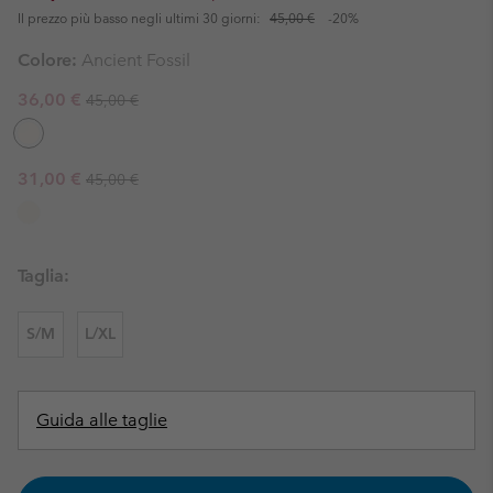
Il prezzo più basso negli ultimi 30 giorni:
45,00 €
-20%
Colore:
Ancient Fossil
Regular price:
Sale price:
36,00 €
45,00 €
Regular price:
Sale price:
31,00 €
45,00 €
Taglia:
S/M
L/XL
Guida alle taglie