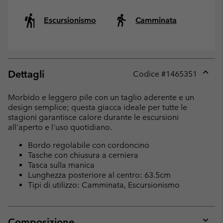
Escursionismo
Camminata
Dettagli
Codice #
1465351
Expan
or
Morbido e leggero pile con un taglio aderente e un
collap
design semplice; questa giacca ideale per tutte le
sectio
stagioni garantisce calore durante le escursioni
all'aperto e l'uso quotidiano.
Bordo regolabile con cordoncino
Tasche con chiusura a cerniera
Tasca sulla manica
Lunghezza posteriore al centro: 63.5cm
Tipi di utilizzo: Camminata, Escursionismo
Composizione