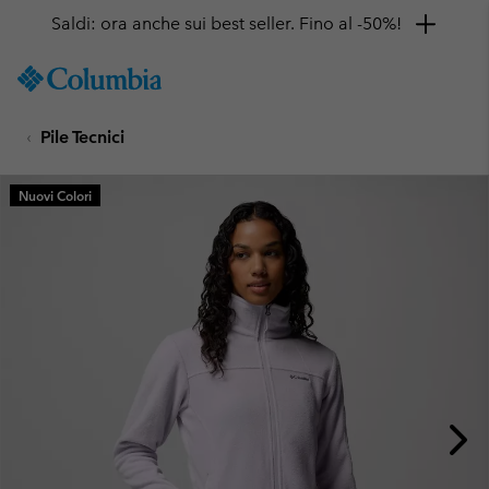
Saldi: ora anche sui best seller. Fino al -50%!
SKIP
Columbia
TO
Sportswear
CONTENT
Pile Tecnici
SKIP
TO
MAIN
Nuovi Colori
NAV
SKIP
TO
SEARCH