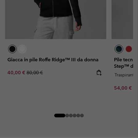
Giacca in pile Roffe Ridge™ III da donna
Pile tecni
Step™ da
Sale price:
Regular price:
40,00 €
80,00 €
Traspirante
Minimum sa
54,00 €
-