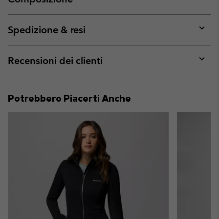
Expan
or
collap
Spedizione & resi
sectio
Expan
or
collap
Recensioni dei clienti
sectio
Expan
or
collap
Potrebbero Piacerti Anche
sectio