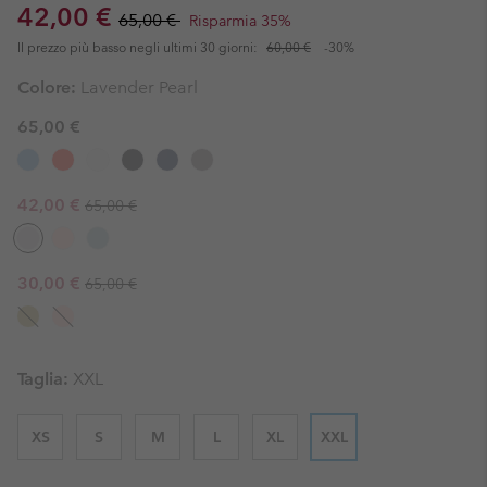
Sale price:
Regular price:
42,00 €
65,00 €
Risparmia 35%
Il prezzo più basso negli ultimi 30 giorni:
60,00 €
-30%
Colore:
Lavender Pearl
65,00 €
Regular price:
Sale price:
42,00 €
65,00 €
Regular price:
Sale price:
30,00 €
65,00 €
Taglia:
XXL
XS
S
M
L
XL
XXL