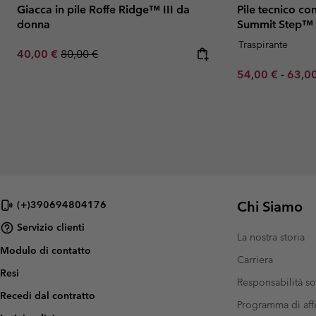
Giacca in pile Roffe Ridge™ III da
Pile tecnico co
donna
Summit Step™
Traspirante
Sale price:
Regular price:
40,00 €
80,00 €
Minimum sale p
Maxim
54,00 €
-
63,0
Chi Siamo
(+)390694804176
Servizio clienti
La nostra storia
Modulo di contatto
Carriera
Resi
Responsabilità so
Recedi dal contratto
Programma di affi