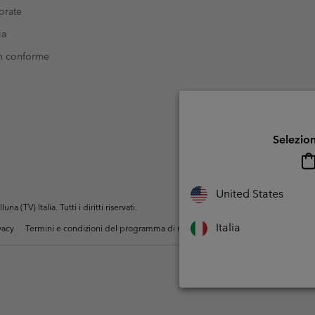
orate
ia
on conforme
Selezion
United States
(TV) Italia. Tutti i diritti riservati.
Italia
ivacy
Termini e condizioni del programma di membership
Condizioni di utiliz