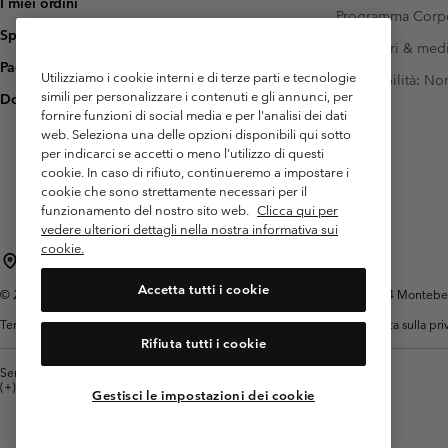
I miei ordini
Programma Corp
Spedizione
Investitori & med
Pagamento
Utilizziamo i cookie interni e di terze parti e tecnologie
Accessibilità: N
simili per personalizzare i contenuti e gli annunci, per
Domande frequenti
fornire funzioni di social media e per l'analisi dei dati
web. Seleziona una delle opzioni disponibili qui sotto
per indicarci se accetti o meno l'utilizzo di questi
cookie. In caso di rifiuto, continueremo a impostare i
cookie che sono strettamente necessari per il
funzionamento del nostro sito web.
Clicca qui per
vedere ulteriori dettagli nella nostra informativa sui
cookie.
Italia
Accetta tutti i cookie
©
2026
Columbia Sportswear Italy S.R.L.. Via Feltrina Centro 11/8, 31044 Montebelluna 
Termini di utilizzo
Condizioni Generali di Venditaa
Garanzia
Politica sulla pr
Rifiuta tutti i cookie
Servizio clienti: Lun. - ven. 9:00 - 13:00 & 14:00- 18:00
(+)390694804176
Gestisci le impostazioni dei cookie