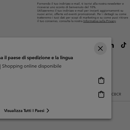
Fornendo il tuo indirizzo e-mail, ti iscrivi alla nostra newsletter e
riceverai uno sconto di benvenuto del 10%.
Utilizzeremo il tuo indirizzo e-mail per inviarti aggiornamenti su
nuovi arrivi, offerte ed eventi promozionali. Per i dettagli su come
tratteremo i tuoi dati per scopi di marketing e su come puoi ritirare
il tuo consenso, consulta la nostra
Informativa sulla Privacy
.
a il paese di spedizione e la lingua
Shopping online disponibile
Shopping
online
disponibile
Shopping
zo dei contenuti generati dagli utenti
Impressum
Cookies
Public CBCR
online
disponibile
Visualizza Tutti I Paesi