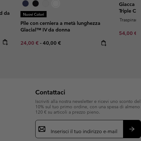
Giacca te
Triple C
id da
Nuovi Colori
Traspirant
Pile con cerniera a metà lunghezza
Glacial™ IV da donna
Minimum s
54,00 €
Minimum sale price:
Maximum price:
24,00 €
-
40,00 €
Contattaci
Iscriviti alla nostra newsletter e ricevi uno sconto del
10% sul tuo primo ordine, con una spesa di almeno
120 € su articoli a prezzo pieno.
Iscrizione
e-
mail
Iscri