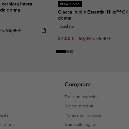
n cerniera intera
Nuovi Colori
 da donna
Giacca in pile Essential Hike™ Gr
donna
Riciclato
rice:
um sale price:
Regular price:
0 €
90,00 €
Minimum sale price:
Maximum sale price:
Regular price:
37,00 €
-
60,00 €
75,00 €
Comprare
Trova un negozio
Sconto studenti
ciale
Promozioni in corso
liazione
Guida alle taglie