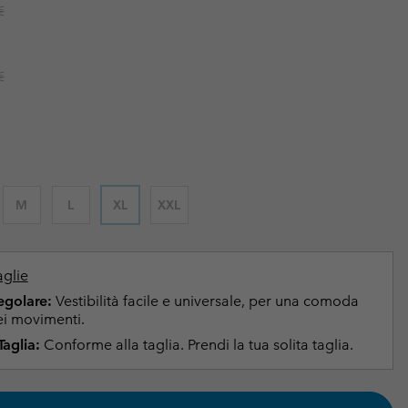
r price:
€
i & Invernali
i & Invernali
Guida Agli Articoli Impermeabili
Guida Agli Articoli Impermeabili
lie comode
donna
r price:
€
uomo
M
L
XL
XXL
aglie
Regolare:
Vestibilità facile e universale, per una comoda
i movimenti.
Taglia:
Conforme alla taglia. Prendi la tua solita taglia.