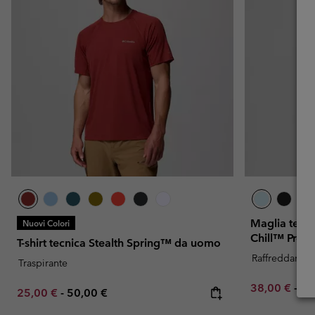
Maglia tecni
Nuovi Colori
Chill™ Pro 
T-shirt tecnica Stealth Spring™ da uomo
Raffreddamen
Traspirante
Minimum sal
Ma
38,00 €
-
44
Minimum sale price:
Maximum price:
25,00 €
-
50,00 €