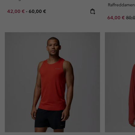
Raffreddamen
Minimum sale price:
Maximum price:
42,00 €
-
60,00 €
Sale price:
Regu
64,00 €
80,