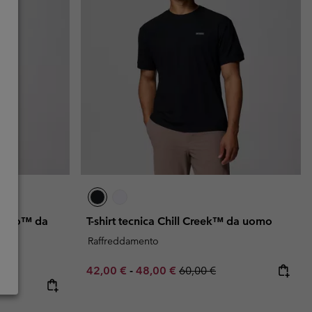
k Pro™ da
T-shirt tecnica Chill Creek™ da uomo
Raffreddamento
Minimum sale price:
Maximum sale price:
Regular price:
42,00 €
-
48,00 €
60,00 €