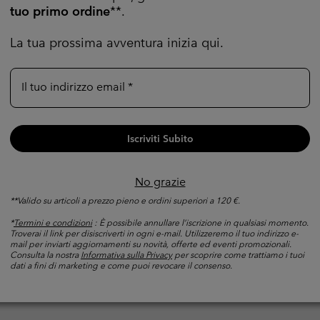
tuo primo ordine
**.
La tua prossima avventura inizia qui.
Il tuo indirizzo email
Iscriviti Subito
No grazie
**Valido su articoli a prezzo pieno e ordini superiori a 120 €.
*
Termini e condizioni
: È possibile annullare l’iscrizione in qualsiasi momento.
ca a manica lunga Alpine
T-Shirt tecnica Diamond Pea
Troverai il link per disiscriverti in ogni e-mail. Utilizzeremo il tuo indirizzo e-
Crew II da uomo
uomo
mail per inviarti aggiornamenti su novità, offerte ed eventi promozionali.
Consulta la nostra
Informativa sulla Privacy
per scoprire come trattiamo i tuoi
to
Raffreddamento
dati a fini di marketing e come puoi revocare il consenso.
e price:
ximum sale price:
Regular price:
Minimum sale price:
Maximum price:
,00 €
55,00 €
52,00 €
-
65,00 €