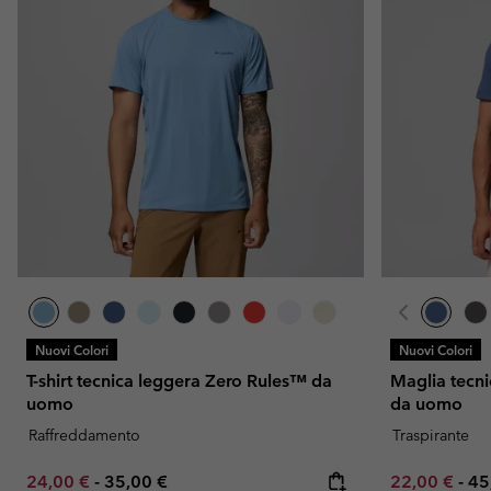
Nuovi Colori
Nuovi Colori
T-shirt tecnica leggera Zero Rules™ da
Maglia tecni
uomo
da uomo
Raffreddamento
Traspirante
Minimum sale price:
Maximum price:
Minimum sal
Ma
24,00 €
-
35,00 €
22,00 €
-
45