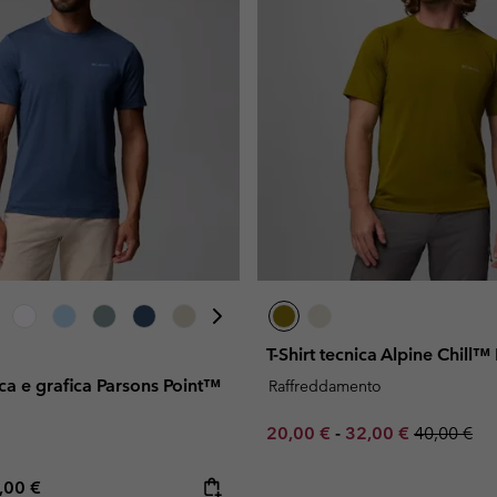
T-Shirt tecnica Alpine Chill
ca e grafica Parsons Point™
Raffreddamento
Minimum sale price:
Maximum sale pric
Regular pr
20,00 €
-
32,00 €
40,00 €
e price:
ximum price:
,00 €