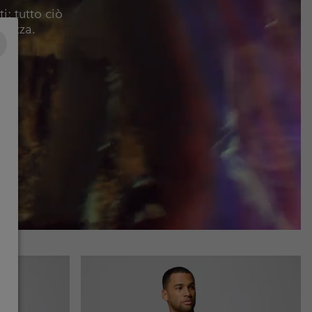
i: tutto ciò
urezza.