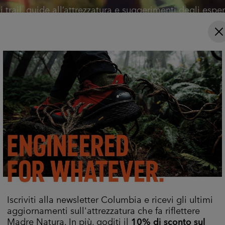
i trail, guide all’attrezzatura e suggerimenti degli espert
 serve per camminare meglio, più a lungo e in tutta sic
Esplora Ora
Iscriviti alla newsletter Columbia e ricevi gli ultimi
aggiornamenti sull'attrezzatura che fa riflettere
Madre Natura. In più, goditi il
10% di sconto sul