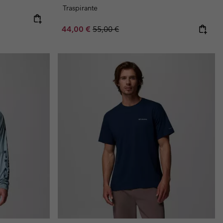
Traspirante
e:
ice:
Sale price:
Regular price:
44,00 €
55,00 €