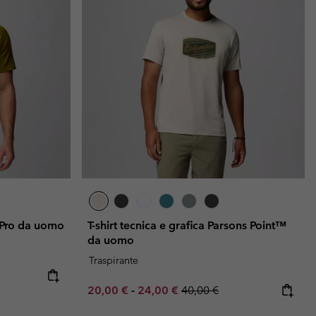
™ Pro da uomo
T-shirt tecnica e grafica Parsons Point™
da uomo
Traspirante
e:
ice:
Minimum sale price:
Maximum sale price:
Regular price:
20,00 €
-
24,00 €
40,00 €