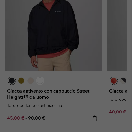
Giacca antivento con cappuccio Street
Giacca a 
Heights™ da uomo
Idrorepelle
Idrorepellente e antimacchia
Minimum sa
40,00 €
-
Minimum sale price:
Maximum price:
45,00 €
-
90,00 €