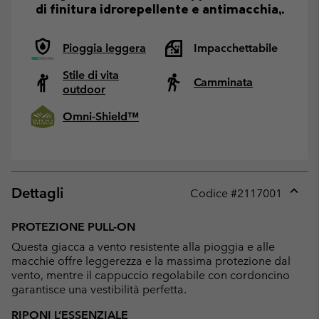
di finitura idrorepellente e antimacchia,.
Pioggia leggera
Impacchettabile
Stile di vita
Camminata
outdoor
Omni-Shield™
Dettagli
Codice #
2117001
Expan
or
PROTEZIONE PULL-ON
collap
Questa giacca a vento resistente alla pioggia e alle
sectio
macchie offre leggerezza e la massima protezione dal
vento, mentre il cappuccio regolabile con cordoncino
garantisce una vestibilità perfetta.
RIPONI L’ESSENZIALE