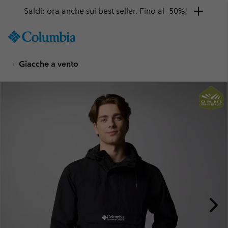
Saldi: ora anche sui best seller. Fino al -50%!
SKIP
Columbia
TO
Sportswear
CONTENT
Giacche a vento
SKIP
TO
MAIN
NAV
SKIP
TO
SEARCH