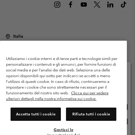
Italia
©
2026
Columbia Sportswear Italy S.R.L.. Via Feltrina Centro 11/8, 31044
Montebelluna (TV) Italia. Tutti i diritti riservati.
Utilizziamo i cookie interni e di terze parti e tecnologie simili per
Termini di utilizzo
Condizioni Generali di Venditaa
Garanzia
personalizzare i contenuti e gli annunci, per fornire funzioni di
Politica sulla privacy
social media e per l'analisi dei dati web. Seleziona una delle
opzioni disponibili qui sotto per indicarci se accetti o meno
Termini e condizioni del programma di membership
l'utilizzo di questi cookie. In caso di rifiuto, continueremo a
Seleziona il paese di spedizione e la lingua
impostare i cookie che sono strettamente necessari per il
Condizioni di utilizzo dei contenuti generati dagli utenti
Impressum
Shopping online disponibile
funzionamento del nostro sito web.
Clicca qui per vedere
Cookies
Public CBCR
ulteriori dettagli nella nostra informativa sui cookie.
Shopp
United States
online
Servizio clienti: Lun. - ven. 9:00 - 13:00 & 14:00- 18:00
Accetta tutti i cookie
Rifiuta tutti i cookie
(+)390694804176
dispon
Shopp
Italia
online
Gestisci le
dispon