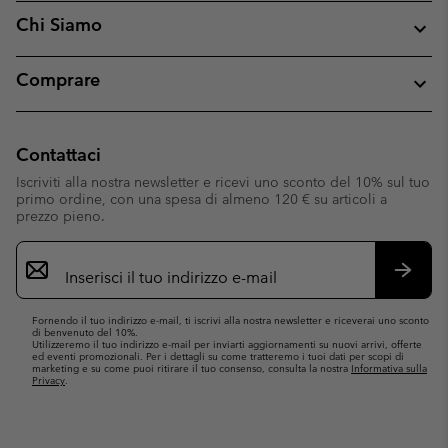
Chi Siamo
Comprare
Contattaci
Iscriviti alla nostra newsletter e ricevi uno sconto del 10% sul tuo
primo ordine, con una spesa di almeno 120 € su articoli a
prezzo pieno.
Iscrizione
e-
mail
Iscrivit
Fornendo il tuo indirizzo e-mail, ti iscrivi alla nostra newsletter e riceverai uno sconto
di benvenuto del 10%.
Utilizzeremo il tuo indirizzo e-mail per inviarti aggiornamenti su nuovi arrivi, offerte
ed eventi promozionali. Per i dettagli su come tratteremo i tuoi dati per scopi di
marketing e su come puoi ritirare il tuo consenso, consulta la nostra
Informativa sulla
Privacy
.