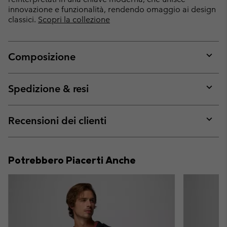
innovazione e funzionalità, rendendo omaggio ai design
classici.
Scopri la collezione
Composizione
Expan
or
collap
Spedizione & resi
sectio
Expan
or
collap
Recensioni dei clienti
sectio
Expan
or
collap
Potrebbero Piacerti Anche
sectio