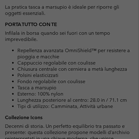
La pratica tasca a marsupio è ideale per riporre gli
oggetti essenziali.
PORTA TUTTO CON TE
Infilala in borsa quando sei fuori con un tempo
imprevedibile.
Repellenza avanzata OmniShield™ per resistere a
pioggia e macchie
Cappuccio regolabile con coulisse
Chiusura centrale con cerniera a metà lunghezza
Polsini elasticizzati
Fondo regolabile con coulisse
Tasca a marsupio
Esterno: 100% nylon
Lunghezza posteriore al centro: 28.0 in / 71.1 cm
Tipi di utilizzo: Camminata, Attività urbane
Collezione Icons
Decenni di storia. Un perfetto equilibrio tra passato e
presente: questa collezione propone modelli d’archivio
reinterpretati in una chiave moderna, che unisce