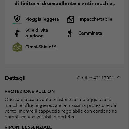
di finitura idrorepellente e antimacchia,.
Pioggia leggera
Impacchettabile
Stile di vita
Camminata
outdoor
Omni-Shield™
Dettagli
Codice #
2117001
Expan
or
PROTEZIONE PULL-ON
collap
Questa giacca a vento resistente alla pioggia e alle
sectio
macchie offre leggerezza e la massima protezione dal
vento, mentre il cappuccio regolabile con cordoncino
garantisce una vestibilità perfetta.
RIPONI L’ESSENZIALE