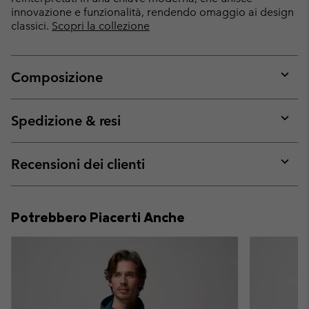
innovazione e funzionalità, rendendo omaggio ai design
classici.
Scopri la collezione
Composizione
Expan
or
collap
Spedizione & resi
sectio
Expan
or
collap
Recensioni dei clienti
sectio
Expan
or
collap
Potrebbero Piacerti Anche
sectio