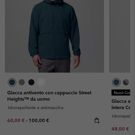
Giacca antivento con cappuccio Street
Nuovi Colori
Heights™ da uomo
Giacca a v
intera Co
Idrorepellente e antimacchia
Idrorepelle
Minimum sale price:
Maximum price:
60,00 €
-
100,00 €
Minimum sa
48,00 €
-