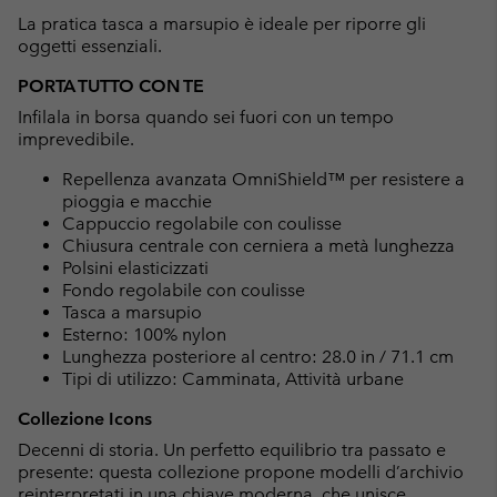
La pratica tasca a marsupio è ideale per riporre gli
oggetti essenziali.
PORTA TUTTO CON TE
Infilala in borsa quando sei fuori con un tempo
imprevedibile.
Repellenza avanzata OmniShield™ per resistere a
pioggia e macchie
Cappuccio regolabile con coulisse
Chiusura centrale con cerniera a metà lunghezza
Polsini elasticizzati
Fondo regolabile con coulisse
Tasca a marsupio
Esterno: 100% nylon
Lunghezza posteriore al centro: 28.0 in / 71.1 cm
Tipi di utilizzo: Camminata, Attività urbane
Collezione Icons
Decenni di storia. Un perfetto equilibrio tra passato e
presente: questa collezione propone modelli d’archivio
reinterpretati in una chiave moderna, che unisce