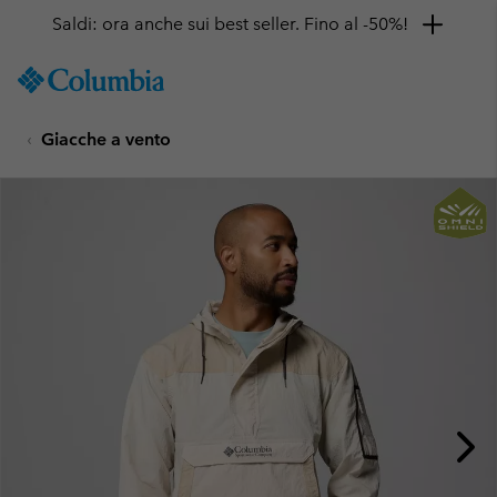
Saldi: ora anche sui best seller. Fino al -50%!
SKIP
Columbia
TO
Sportswear
CONTENT
Giacche a vento
SKIP
TO
MAIN
NAV
SKIP
TO
SEARCH