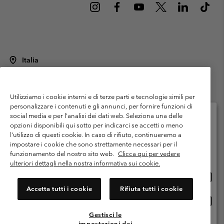
Italia
©
2026
Columbia Sportswear Italy S.R.L.. Via Feltrina Centro 11/8, 31044
Montebelluna (TV) Italia. Tutti i diritti riservati.
Utilizziamo i cookie interni e di terze parti e tecnologie simili per
Termini di utilizzo
Condizioni Generali di Venditaa
Garanzia
personalizzare i contenuti e gli annunci, per fornire funzioni di
Politica sulla privacy
social media e per l'analisi dei dati web. Seleziona una delle
opzioni disponibili qui sotto per indicarci se accetti o meno
Termini e condizioni del programma di membership
l'utilizzo di questi cookie. In caso di rifiuto, continueremo a
Seleziona il paese di spedizione e la lingua
impostare i cookie che sono strettamente necessari per il
Condizioni di utilizzo dei contenuti generati dagli utenti
Impressum
Shopping online disponibile
funzionamento del nostro sito web.
Clicca qui per vedere
Cookies
Public CBCR
ulteriori dettagli nella nostra informativa sui cookie.
Shopp
United States
online
Servizio clienti: Lun. - ven. 9:00 - 13:00 & 14:00- 18:00
Accetta tutti i cookie
Rifiuta tutti i cookie
(+)390694804176
dispon
Shopp
Italia
online
Gestisci le
dispon
impostazioni dei