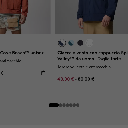
o Cove Beach™ unisex
Giacca a vento con cappuccio Spi
Valley™ da uomo - Taglia forte
 antimacchia
Idrorepellente e antimacchia
r price:
 €
Minimum sale price:
Maximum price:
48,00 €
-
80,00 €