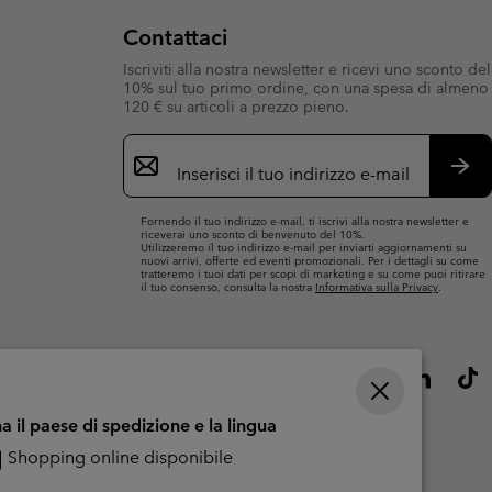
Contattaci
Iscriviti alla nostra newsletter e ricevi uno sconto del
10% sul tuo primo ordine, con una spesa di almeno
120 € su articoli a prezzo pieno.
Iscrizione
e-
mail
Iscri
Fornendo il tuo indirizzo e-mail, ti iscrivi alla nostra newsletter e
riceverai uno sconto di benvenuto del 10%.
Utilizzeremo il tuo indirizzo e-mail per inviarti aggiornamenti su
nuovi arrivi, offerte ed eventi promozionali. Per i dettagli su come
tratteremo i tuoi dati per scopi di marketing e su come puoi ritirare
il tuo consenso, consulta la nostra
Informativa sulla Privacy
.
a il paese di spedizione e la lingua
Shopping online disponibile