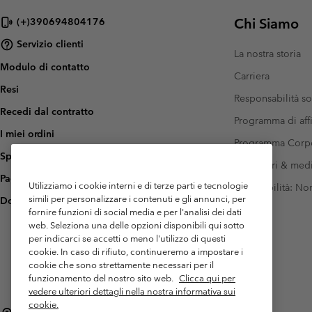
Chi Siamo
(+)390694804176
Servizio clienti
La nostra storia
Modulo di contatto
Carriera
Resi
Responsabilità so
Recedi dal contratto
Programma di affi
I miei ordini
Programma Corp
Spedizione
Investitori & med
Pagamento
Utilizziamo i cookie interni e di terze parti e tecnologie
Accessibilità: N
simili per personalizzare i contenuti e gli annunci, per
Domande frequenti
fornire funzioni di social media e per l'analisi dei dati
web. Seleziona una delle opzioni disponibili qui sotto
per indicarci se accetti o meno l'utilizzo di questi
cookie. In caso di rifiuto, continueremo a impostare i
cookie che sono strettamente necessari per il
funzionamento del nostro sito web.
Clicca qui per
vedere ulteriori dettagli nella nostra informativa sui
cookie.