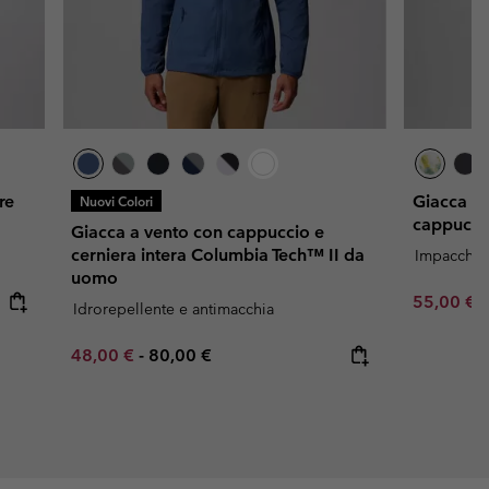
re
Giacca a 
Nuovi Colori
cappucci
Giacca a vento con cappuccio e
cerniera intera Columbia Tech™ II da
Impacchett
uomo
Minimum s
55,00 €
Idrorepellente e antimacchia
Minimum sale price:
Maximum price:
48,00 €
-
80,00 €