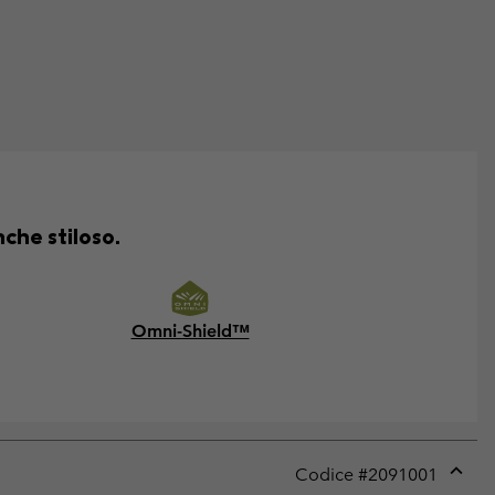
che stiloso.
Omni-Shield™
Codice #
2091001
Expan