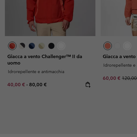
Giacca a vento Challenger™ II da
Giacca a vent
uomo
Idrorepellente e
Idrorepellente e antimacchia
Sale price:
Regula
60,00 €
120,00
Minimum sale price:
Maximum price:
40,00 €
-
80,00 €