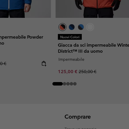
impermeabile Powder
Nuovi Colori
mo
Giacca da sci impermeabile Wint
District™ III da uomo
Impermeabile
ar price:
0 €
Sale price:
Regular price:
125,00 €
250,00 €
Comprare