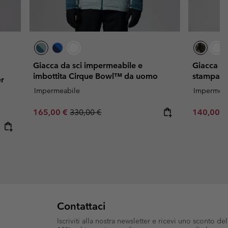
Giacca da sci impermeabile e
Giacca da
imbottita Cirque Bowl™ da uomo
stampata
er
Impermeabile
Impermeab
Sale price:
Regular price:
Sale price
165,00 €
330,00 €
140,00 
Contattaci
Iscriviti alla nostra newsletter e ricevi uno sconto del