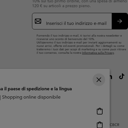
10% sul tuo primo ordine, con una spesa di almeno
120 € su articoli a prezzo pieno.
Iscrizione
e-
mail
Iscri
Fornendo il tuo indirizzo e-mail, ti iscrivi alla nostra newsletter e
riceverai uno sconto di benvenuto del 10%.
Utilizzeremo il tuo indirizzo e-mail per inviarti aggiornamenti su
nuovi arrivi, offerte ed eventi promozionali. Per i dettagli su come
tratteremo i tuoi dati per scopi di marketing e su come puoi ritirare
il tuo consenso, consulta la nostra
Informativa sulla Privacy
.
a il paese di spedizione e la lingua
Shopping online disponibile
Shopping
online
disponibile
Shopping
zo dei contenuti generati dagli utenti
Impressum
Cookies
Public CBCR