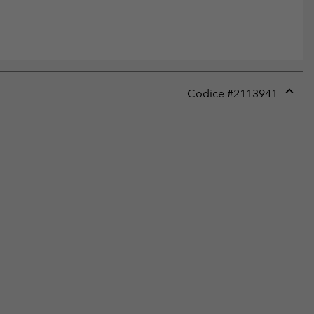
Codice #
2113941
Expan
or
collap
sectio