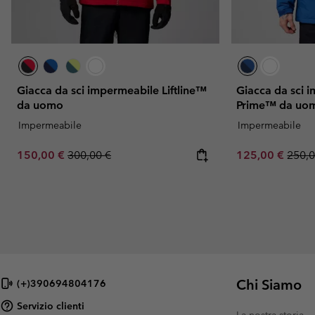
Giacca da sci impermeabile Liftline™
Giacca da sci 
da uomo
Prime™ da uo
Impermeabile
Impermeabile
Sale price:
Regular price:
Sale price:
Regul
150,00 €
300,00 €
125,00 €
250,0
Chi Siamo
(+)390694804176
Servizio clienti