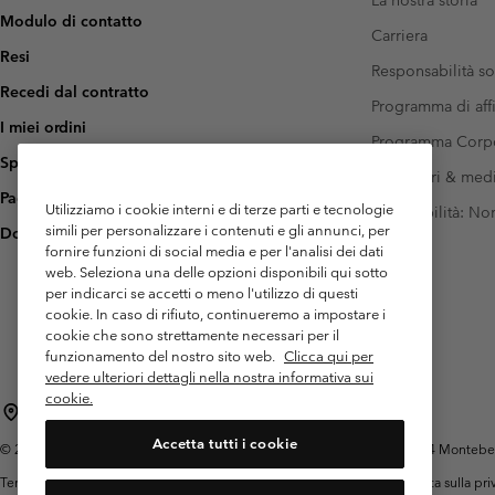
La nostra storia
Modulo di contatto
Carriera
Resi
Responsabilità so
Recedi dal contratto
Programma di affi
I miei ordini
Programma Corp
Spedizione
Investitori & med
Pagamento
Utilizziamo i cookie interni e di terze parti e tecnologie
Accessibilità: N
simili per personalizzare i contenuti e gli annunci, per
Domande frequenti
fornire funzioni di social media e per l'analisi dei dati
web. Seleziona una delle opzioni disponibili qui sotto
per indicarci se accetti o meno l'utilizzo di questi
cookie. In caso di rifiuto, continueremo a impostare i
cookie che sono strettamente necessari per il
funzionamento del nostro sito web.
Clicca qui per
vedere ulteriori dettagli nella nostra informativa sui
cookie.
Italia
Accetta tutti i cookie
©
2026
Columbia Sportswear Italy S.R.L.. Via Feltrina Centro 11/8, 31044 Montebelluna 
Termini di utilizzo
Condizioni Generali di Venditaa
Garanzia
Politica sulla pr