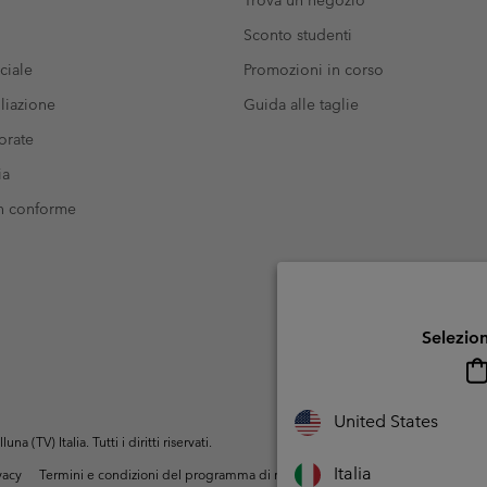
Trova un negozio
Sconto studenti
ciale
Promozioni in corso
liazione
Guida alle taglie
orate
ia
on conforme
Selezion
United States
(TV) Italia. Tutti i diritti riservati.
Italia
ivacy
Termini e condizioni del programma di membership
Condizioni di utiliz