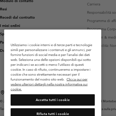
Modulo di contatto
Carriera
Resi
Responsabilità so
Recedi dal contratto
Programma di affi
I miei ordini
Programma Corp
Spedizione
Investitori & med
Pagamento
Utilizziamo i cookie interni e di terze parti e tecnologie
Accessibilità: N
simili per personalizzare i contenuti e gli annunci, per
Domande frequenti
fornire funzioni di social media e per l'analisi dei dati
web. Seleziona una delle opzioni disponibili qui sotto
per indicarci se accetti o meno l'utilizzo di questi
cookie. In caso di rifiuto, continueremo a impostare i
cookie che sono strettamente necessari per il
funzionamento del nostro sito web.
Clicca qui per
vedere ulteriori dettagli nella nostra informativa sui
cookie.
Italia
Accetta tutti i cookie
©
2026
Columbia Sportswear Italy S.R.L.. Via Feltrina Centro 11/8, 31044 Montebelluna 
Termini di utilizzo
Condizioni Generali di Venditaa
Garanzia
Politica sulla pr
Rifiuta tutti i cookie