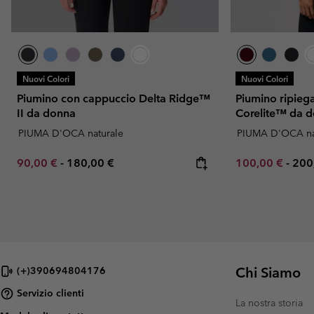
Nuovi Colori
Nuovi Colori
Piumino con cappuccio Delta Ridge™
Piumino ripieg
II da donna
Corelite™ da 
PIUMA D'OCA naturale
PIUMA D'OCA na
Minimum sale price:
Maximum price:
Minimum sale p
Max
90,00 €
-
180,00 €
100,00 €
-
200
Chi Siamo
(+)390694804176
Servizio clienti
La nostra storia