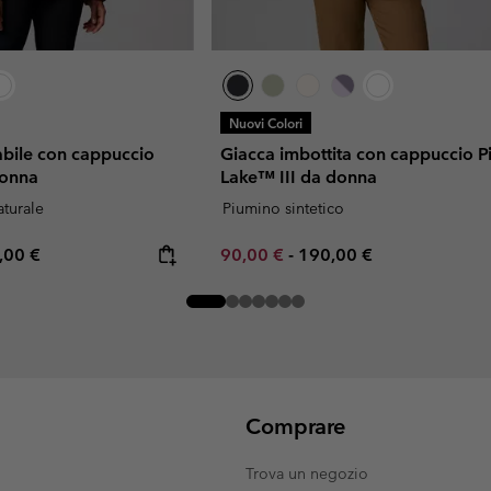
Nuovi Colori
abile con cappuccio
Giacca imbottita con cappuccio P
donna
Lake™ III da donna
turale
Piumino sintetico
rice:
imum price:
Minimum sale price:
Maximum price:
,00 €
90,00 €
-
190,00 €
Comprare
Trova un negozio