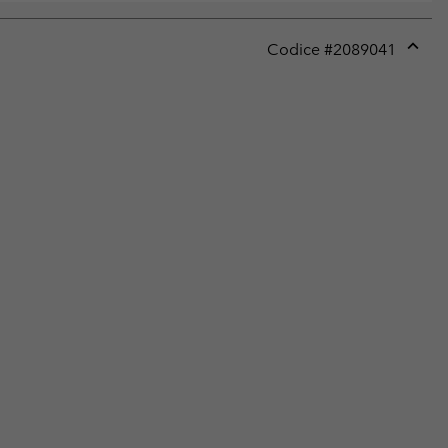
Codice #
2089041
Expan
or
collap
sectio