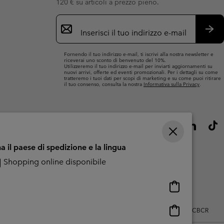
120 € su articoli a prezzo pieno.
Iscrizione
e-
mail
Iscri
Fornendo il tuo indirizzo e-mail, ti iscrivi alla nostra newsletter e
riceverai uno sconto di benvenuto del 10%.
Utilizzeremo il tuo indirizzo e-mail per inviarti aggiornamenti su
nuovi arrivi, offerte ed eventi promozionali. Per i dettagli su come
tratteremo i tuoi dati per scopi di marketing e su come puoi ritirare
il tuo consenso, consulta la nostra
Informativa sulla Privacy
.
a il paese di spedizione e la lingua
Shopping online disponibile
Shopping
online
disponibile
Shopping
zo dei contenuti generati dagli utenti
Impressum
Cookies
Public CBCR
online