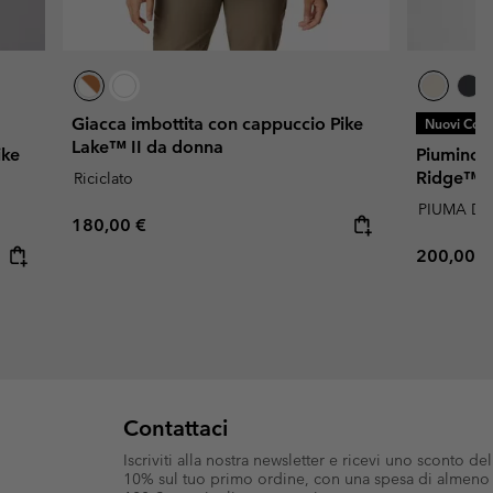
Giacca imbottita con cappuccio Pike
Nuovi Color
Lake™ II da donna
ike
Piumino 
Ridge™ I
Riciclato
PIUMA D'O
Regular price:
180,00 €
Regular p
200,00 €
Contattaci
Iscriviti alla nostra newsletter e ricevi uno sconto del
10% sul tuo primo ordine, con una spesa di almeno