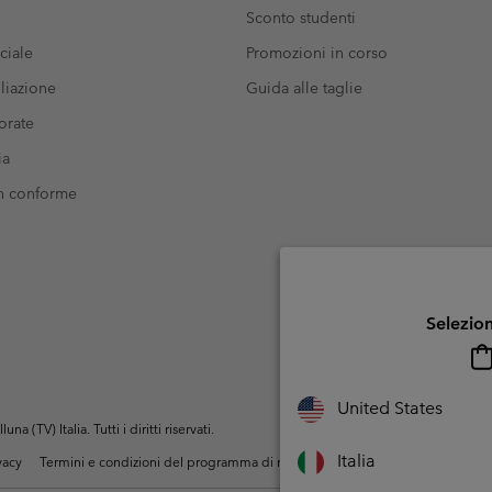
Sconto studenti
ciale
Promozioni in corso
liazione
Guida alle taglie
orate
ia
on conforme
Selezion
United States
(TV) Italia. Tutti i diritti riservati.
Italia
ivacy
Termini e condizioni del programma di membership
Condizioni di utiliz