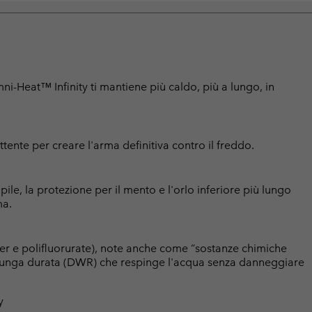
mni-Heat™ Infinity ti mantiene più caldo, più a lungo, in
ttente per creare l'arma definitiva contro il freddo.
le, la protezione per il mento e l'orlo inferiore più lungo
ma.
er e polifluorurate), note anche come “sostanze chimiche
a lunga durata (DWR) che respinge l'acqua senza danneggiare
y