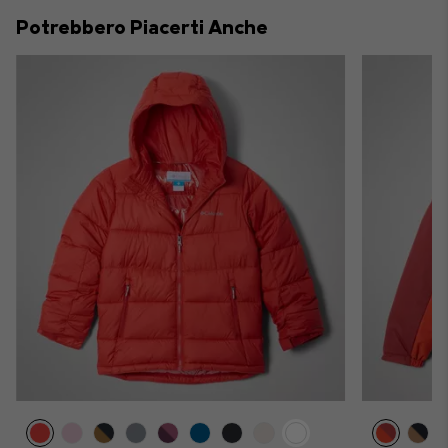
collap
Potrebbero Piacerti Anche
sectio