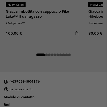
Nuovi Colori
Nuovi Colori
Giacca imbottita con cappuccio Pike
Giacca imp
Lake™ II da ragazzo
Hikebound
Outgrown™
Impermeabi
Regular price:
Regular pr
100,00 €
90,00 €
(+)390694804176
Servizio clienti
Modulo di contatto
Resi