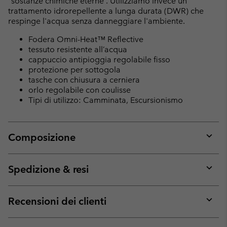
“sostanze chimiche eterne”. Utilizziamo invece un
trattamento idrorepellente a lunga durata (DWR) che
respinge l'acqua senza danneggiare l'ambiente.
Fodera Omni-Heat™ Reflective
tessuto resistente all’acqua
cappuccio antipioggia regolabile fisso
protezione per sottogola
tasche con chiusura a cerniera
orlo regolabile con coulisse
Tipi di utilizzo: Camminata, Escursionismo
Composizione
Expan
or
collap
Spedizione & resi
sectio
Expan
or
collap
Recensioni dei clienti
sectio
Expan
or