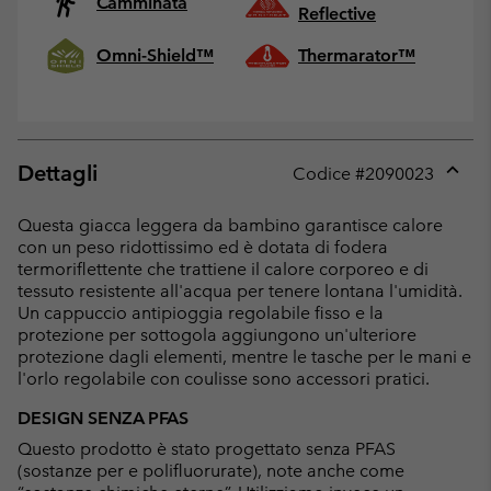
Camminata
Reflective
Omni-Shield™
Thermarator™
Dettagli
Codice #
2090023
Expan
or
Questa giacca leggera da bambino garantisce calore
collap
con un peso ridottissimo ed è dotata di fodera
sectio
termoriflettente che trattiene il calore corporeo e di
tessuto resistente all'acqua per tenere lontana l'umidità.
Un cappuccio antipioggia regolabile fisso e la
protezione per sottogola aggiungono un'ulteriore
protezione dagli elementi, mentre le tasche per le mani e
l'orlo regolabile con coulisse sono accessori pratici.
DESIGN SENZA PFAS
Questo prodotto è stato progettato senza PFAS
(sostanze per e polifluorurate), note anche come