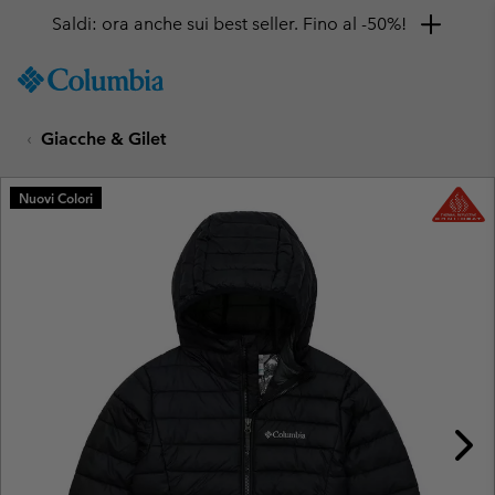
Saldi: ora anche sui best seller. Fino al -50%!
SKIP
Columbia
TO
Sportswear
CONTENT
Giacche & Gilet
SKIP
TO
MAIN
Nuovi Colori
NAV
SKIP
TO
SEARCH