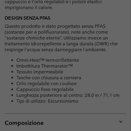
cappuccio e l'orlo regolabili e i polsini elastici
imprigionano il calore.
DESIGN SENZA PFAS
Questo prodotto è stato progettato senza PFAS
(sostanze per e polifluorurate), note anche come
“sostanze chimiche eterne”. Utilizziamo invece un
trattamento idrorepellente a lunga durata (DWR) che
respinge l'acqua senza danneggiare l'ambiente.
Omni-Heat™ termoriflettente
Imbottitura Thermarator™
Tessuto impermeabile
Tasche con chiusura a cerniera
Orlo regolabile con coulisse
Cappuccio fisso regolabile
Lunghezza posteriore al centro: 28.0 in / 71.1 cm
Tipi di utilizzo: Escursionismo
Composizione
Expan