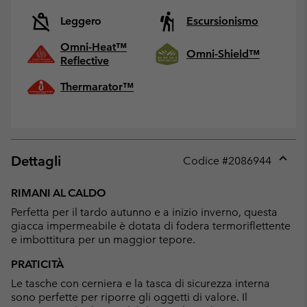
Leggero
Escursionismo
Omni-Heat™
Omni-Shield™
Reflective
Thermarator™
Dettagli
Codice #
2086944
Expan
or
RIMANI AL CALDO
collap
Perfetta per il tardo autunno e a inizio inverno, questa
sectio
giacca impermeabile è dotata di fodera termoriflettente
e imbottitura per un maggior tepore.
PRATICITÀ
Le tasche con cerniera e la tasca di sicurezza interna
sono perfette per riporre gli oggetti di valore. Il