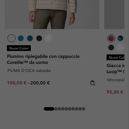
Nuovi Colori
Piumino ripiegabile con cappuccio
Nuovi Colori
Corelite™ da uomo
Giacca imb
PIUMA D'OCA naturale
Loop™ II 
Idrorepelle
Minimum sale price:
Maximum price:
100,00 €
-
200,00 €
Minimum sa
95,00 €
-