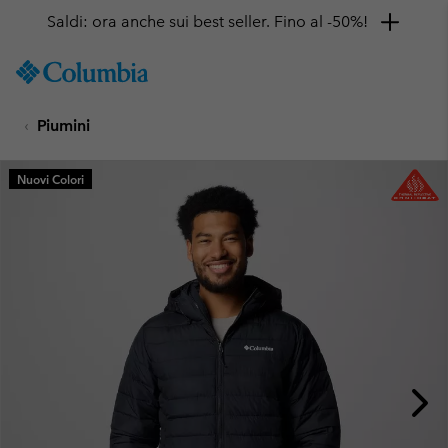
Saldi: ora anche sui best seller. Fino al -50%!
SKIP
Columbia
TO
Sportswear
CONTENT
Piumini
SKIP
TO
MAIN
Nuovi Colori
NAV
SKIP
TO
SEARCH