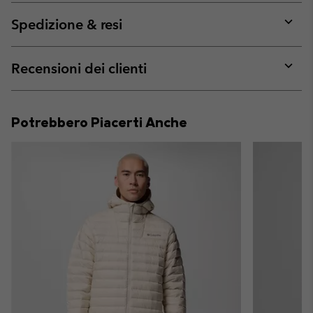
or
collap
Spedizione & resi
sectio
Expan
or
collap
Recensioni dei clienti
sectio
Expan
or
collap
Potrebbero Piacerti Anche
sectio