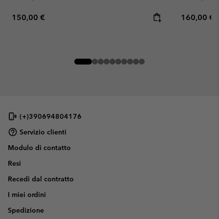
Regular price:
Regular pr
150,00 €
160,00 €
(+)390694804176
Servizio clienti
Modulo di contatto
Resi
Recedi dal contratto
I miei ordini
Spedizione