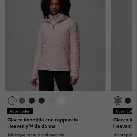
Nuovi Colori
Nuovi Colori
Giacca imbottita con cappuccio
Giacca imb
Heavenly™ da donna
Heavenly
Idrorepellente e antimacchia
Idrorepelle