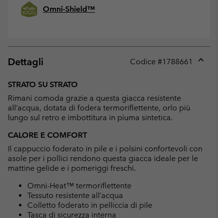
Omni-Shield™
Dettagli
Codice #
1788661
Expan
or
STRATO SU STRATO
collap
Rimani comoda grazie a questa giacca resistente
sectio
all’acqua, dotata di fodera termoriflettente, orlo più
lungo sul retro e imbottitura in piuma sintetica.
CALORE E COMFORT
Il cappuccio foderato in pile e i polsini confortevoli con
asole per i pollici rendono questa giacca ideale per le
mattine gelide e i pomeriggi freschi.
Omni-Heat™ termoriflettente
Tessuto resistente all’acqua
Colletto foderato in pelliccia di pile
Tasca di sicurezza interna