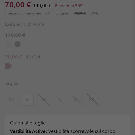
Sale price:
Regular price:
70,00 €
140,00 €
Risparmia 50%
Il prezzo più basso negli ultimi 30 giorni:
98,00 €
-29%
Colore:
Rich Wine
140,00 €
Regular price:
Sale price:
70,00 €
140,00 €
Taglia:
XS
S
M
L
XL
XXL
Guida alle taglie
Vestibilità Active:
Vestibilità scorrevole sul corpo,