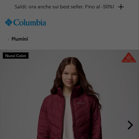
Saldi: ora anche sui best seller. Fino al -50%!
SKIP
Columbia
TO
Sportswear
CONTENT
Piumini
SKIP
TO
MAIN
Nuovi Colori
NAV
SKIP
TO
SEARCH