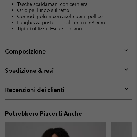
Tasche scaldamani con cerniera
Orlo più lungo sul retro
Comodi polsini con asole per il pollice
Lunghezza posteriore al centro: 68.5cm
Tipi di utilizzo: Escursionismo
Composizione
Expan
or
collap
Spedizione & resi
sectio
Expan
or
collap
Recensioni dei clienti
sectio
Expan
or
collap
Potrebbero Piacerti Anche
sectio