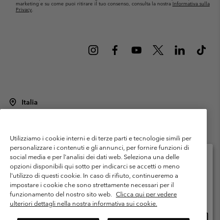
marketing e su come puoi ritirare il tuo consenso, consulta la nostra
Informativa sulla
Privacy
.
Italia
©
2026
Columbia Sportswear Italy S.R.L.. Via Feltrina Centro 11/8, 31044
Montebelluna (TV) Italia. Tutti i diritti riservati.
Utilizziamo i cookie interni e di terze parti e tecnologie simili per
Termini di utilizzo
Condizioni Generali di Venditaa
Garanzia
personalizzare i contenuti e gli annunci, per fornire funzioni di
Politica sulla privacy
social media e per l'analisi dei dati web. Seleziona una delle
opzioni disponibili qui sotto per indicarci se accetti o meno
Termini e condizioni del programma di membership
l'utilizzo di questi cookie. In caso di rifiuto, continueremo a
Seleziona il paese di spedizione e la lingua
impostare i cookie che sono strettamente necessari per il
Condizioni di utilizzo dei contenuti generati dagli utenti
Impressum
Shopping online disponibile
funzionamento del nostro sito web.
Clicca qui per vedere
Cookies
Public CBCR
ulteriori dettagli nella nostra informativa sui cookie.
Shopp
United States