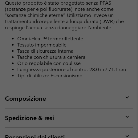
Questo prodotto è stato progettato senza PFAS
(sostanze per e polifluorurate), note anche come
“sostanze chimiche eterne”. Utilizziamo invece un
trattamento idrorepellente a lunga durata (DWR) che
respinge l'acqua senza danneggiare l'ambiente.
Omni-Heat™ termoriflettente
Tessuto impermeabile
Tasca di sicurezza interna
Tasche con chiusura a cerniera
Orlo regolabile con coulisse
Lunghezza posteriore al centro: 28.0 in / 71.1 cm
Tipi di utilizzo: Escursionismo
Composizione
Expan
or
collap
Spedizione & resi
sectio
Expan
or
collap
Recensioni dei clienti