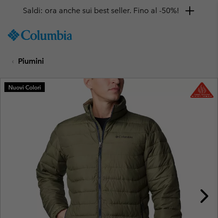
Saldi: ora anche sui best seller. Fino al -50%!
SKIP
Columbia
TO
Sportswear
CONTENT
Piumini
SKIP
TO
MAIN
Nuovi Colori
NAV
SKIP
TO
SEARCH