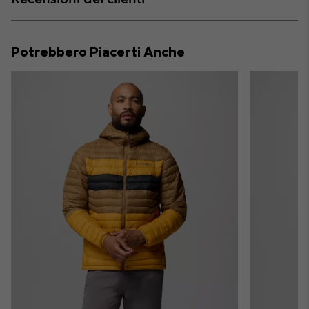
sectio
Expan
or
collap
Potrebbero Piacerti Anche
sectio