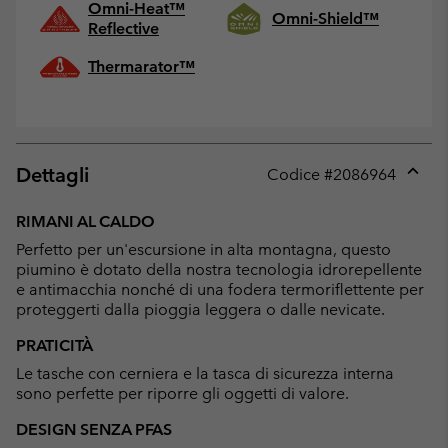
Omni-Heat™
Omni-Shield™
Reflective
Thermarator™
Dettagli
Codice #
2086964
Expan
or
RIMANI AL CALDO
collap
Perfetto per un'escursione in alta montagna, questo
sectio
piumino è dotato della nostra tecnologia idrorepellente
e antimacchia nonché di una fodera termoriflettente per
proteggerti dalla pioggia leggera o dalle nevicate.
PRATICITÀ
Le tasche con cerniera e la tasca di sicurezza interna
sono perfette per riporre gli oggetti di valore.
DESIGN SENZA PFAS