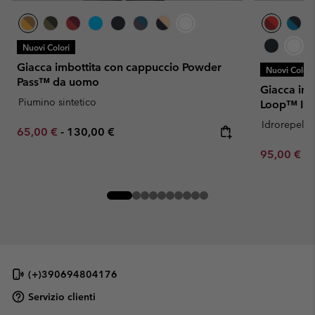
Nuovi Colori
Giacca imbottita con cappuccio Powder
Nuovi Colori
Pass™ da uomo
Giacca imb
Piumino sintetico
Loop™ II 
Idrorepelle
Minimum sale price:
Maximum price:
65,00 €
-
130,00 €
Minimum sa
95,00 €
-
(+)390694804176
Servizio clienti