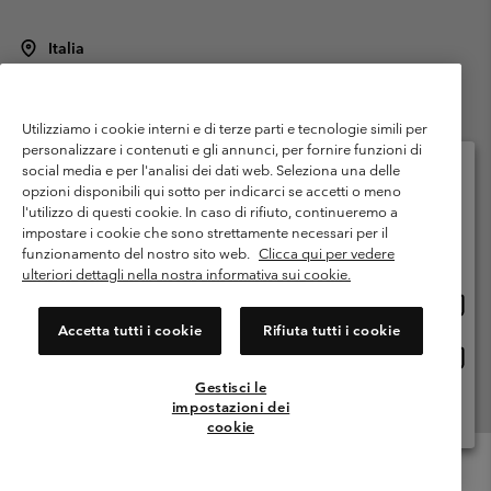
Italia
©
2026
Columbia Sportswear Italy S.R.L.. Via Feltrina Centro 11/8, 31044
Montebelluna (TV) Italia. Tutti i diritti riservati.
Utilizziamo i cookie interni e di terze parti e tecnologie simili per
Termini di utilizzo
Condizioni Generali di Venditaa
Garanzia
personalizzare i contenuti e gli annunci, per fornire funzioni di
Politica sulla privacy
social media e per l'analisi dei dati web. Seleziona una delle
opzioni disponibili qui sotto per indicarci se accetti o meno
Termini e condizioni del programma di membership
l'utilizzo di questi cookie. In caso di rifiuto, continueremo a
Seleziona il paese di spedizione e la lingua
impostare i cookie che sono strettamente necessari per il
Condizioni di utilizzo dei contenuti generati dagli utenti
Impressum
Shopping online disponibile
funzionamento del nostro sito web.
Clicca qui per vedere
Cookies
Public CBCR
ulteriori dettagli nella nostra informativa sui cookie.
Shopp
United States
online
Servizio clienti: Lun. - ven. 9:00 - 13:00 & 14:00- 18:00
Accetta tutti i cookie
Rifiuta tutti i cookie
(+)390694804176
dispon
Shopp
Italia
online
Gestisci le
dispon
impostazioni dei
Visualizza Tutti I Paesi
cookie
Menu
Cerca
Accesso
Mini