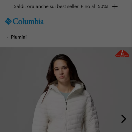
Saldi: ora anche sui best seller. Fino al -50%!
SKIP
Columbia
TO
Sportswear
CONTENT
Piumini
SKIP
TO
MAIN
NAV
SKIP
TO
SEARCH