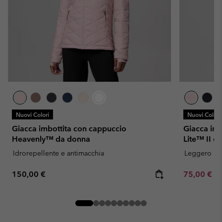
Nuovi Colori
Nuovi Colori
Giacca imbottita con cappuccio
Giacca im
Heavenly™ da donna
Lite™ II d
Idrorepellente e antimacchia
Leggero
Regular price:
Minimum sa
150,00 €
75,00 €
-