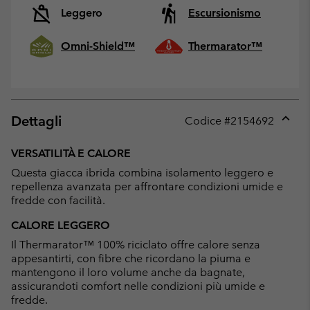
Leggero
Escursionismo
Omni-Shield™
Thermarator™
Dettagli
Codice #
2154692
Expan
or
VERSATILITÀ E CALORE
collap
Questa giacca ibrida combina isolamento leggero e
sectio
repellenza avanzata per affrontare condizioni umide e
fredde con facilità.
CALORE LEGGERO
Il Thermarator™ 100% riciclato offre calore senza
appesantirti, con fibre che ricordano la piuma e
mantengono il loro volume anche da bagnate,
assicurandoti comfort nelle condizioni più umide e
fredde.