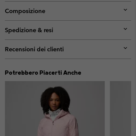
Composizione
Expan
or
collap
Spedizione & resi
sectio
Expan
or
collap
Recensioni dei clienti
sectio
Expan
or
collap
Potrebbero Piacerti Anche
sectio