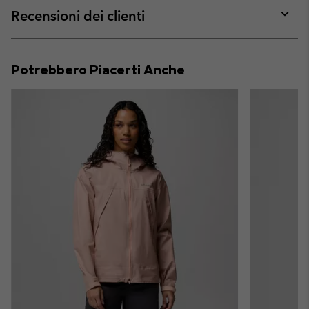
collap
Recensioni dei clienti
sectio
Expan
or
collap
Potrebbero Piacerti Anche
sectio