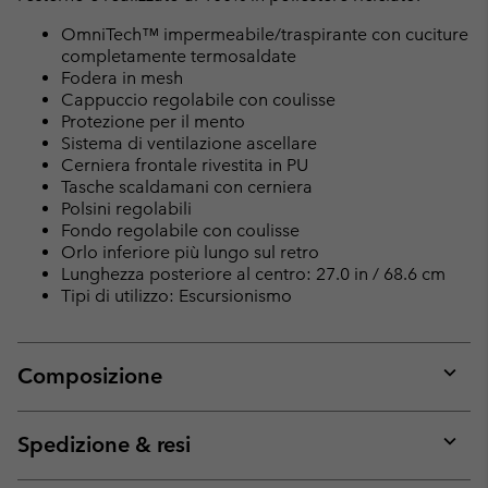
OmniTech™ impermeabile/traspirante con cuciture
completamente termosaldate
Fodera in mesh
Cappuccio regolabile con coulisse
Protezione per il mento
Sistema di ventilazione ascellare
Cerniera frontale rivestita in PU
Tasche scaldamani con cerniera
Polsini regolabili
Fondo regolabile con coulisse
Orlo inferiore più lungo sul retro
Lunghezza posteriore al centro: 27.0 in / 68.6 cm
Tipi di utilizzo: Escursionismo
Composizione
Expan
or
collap
Spedizione & resi
sectio
Expan
or