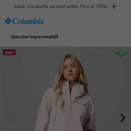
Saldi: ora anche sui best seller. Fino al -50%!
SKIP
Columbia
TO
Sportswear
CONTENT
Giacche Impermeabili
SKIP
TO
MAIN
Saldi
NAV
SKIP
TO
SEARCH