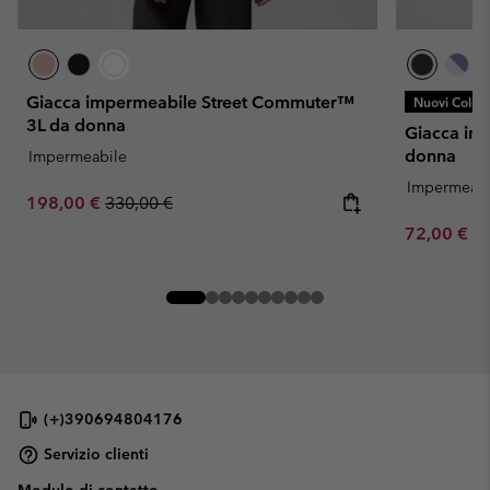
Giacca impermeabile Street Commuter™
Nuovi Colori
3L da donna
Giacca imp
donna
Impermeabile
Impermeabi
Sale price:
Regular price:
198,00 €
330,00 €
Minimum sa
72,00 €
-
(+)390694804176
Servizio clienti
Modulo di contatto