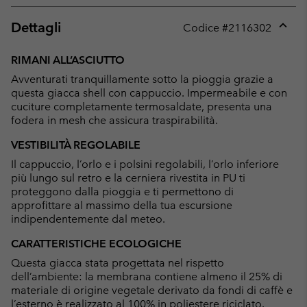
Dettagli
Codice #
2116302
Expan
or
RIMANI ALL’ASCIUTTO
collap
Avventurati tranquillamente sotto la pioggia grazie a
sectio
questa giacca shell con cappuccio. Impermeabile e con
cuciture completamente termosaldate, presenta una
fodera in mesh che assicura traspirabilità.
VESTIBILITÀ REGOLABILE
Il cappuccio, l’orlo e i polsini regolabili, l’orlo inferiore
più lungo sul retro e la cerniera rivestita in PU ti
proteggono dalla pioggia e ti permettono di
approfittare al massimo della tua escursione
indipendentemente dal meteo.
CARATTERISTICHE ECOLOGICHE
Questa giacca stata progettata nel rispetto
dell’ambiente: la membrana contiene almeno il 25% di
materiale di origine vegetale derivato da fondi di caffè e
l’esterno è realizzato al 100% in poliestere riciclato.