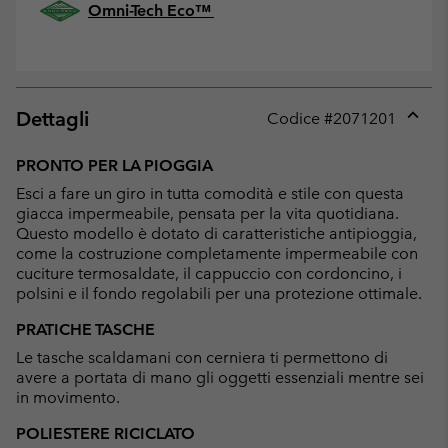
Omni-Tech Eco™
Dettagli
Codice #
2071201
Expan
or
PRONTO PER LA PIOGGIA
collap
Esci a fare un giro in tutta comodità e stile con questa
sectio
giacca impermeabile, pensata per la vita quotidiana.
Questo modello è dotato di caratteristiche antipioggia,
come la costruzione completamente impermeabile con
cuciture termosaldate, il cappuccio con cordoncino, i
polsini e il fondo regolabili per una protezione ottimale.
PRATICHE TASCHE
Le tasche scaldamani con cerniera ti permettono di
avere a portata di mano gli oggetti essenziali mentre sei
in movimento.
POLIESTERE RICICLATO