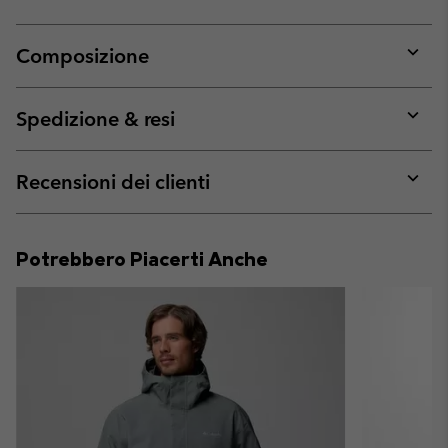
Composizione
Expan
or
collap
Spedizione & resi
sectio
Expan
or
collap
Recensioni dei clienti
sectio
Expan
or
collap
Potrebbero Piacerti Anche
sectio