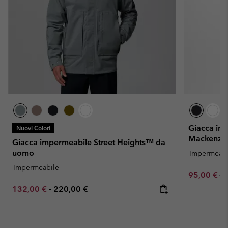
Giacca im
Nuovi Colori
Mackenzie
Giacca impermeabile Street Heights™ da
uomo
Impermeabi
Impermeabile
Sale price:
Re
95,00 €
19
Minimum sale price:
Maximum price:
132,00 €
-
220,00 €