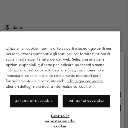
Italia
©
2026
Columbia Sportswear Italy S.R.L.. Via Feltrina Centro 11/8, 31044
Montebelluna (TV) Italia. Tutti i diritti riservati.
Utilizziamo i cookie interni e di terze parti e tecnologie simili per
Termini di utilizzo
Condizioni Generali di Venditaa
Garanzia
personalizzare i contenuti e gli annunci, per fornire funzioni di
Politica sulla privacy
social media e per l'analisi dei dati web. Seleziona una delle
opzioni disponibili qui sotto per indicarci se accetti o meno
Termini e condizioni del programma di membership
l'utilizzo di questi cookie. In caso di rifiuto, continueremo a
Seleziona il paese di spedizione e la lingua
impostare i cookie che sono strettamente necessari per il
Condizioni di utilizzo dei contenuti generati dagli utenti
Impressum
Shopping online disponibile
funzionamento del nostro sito web.
Clicca qui per vedere
Cookies
Public CBCR
ulteriori dettagli nella nostra informativa sui cookie.
Shopp
United States
online
Servizio clienti: Lun. - ven. 9:00 - 13:00 & 14:00- 18:00
Accetta tutti i cookie
Rifiuta tutti i cookie
(+)390694804176
dispon
Shopp
Italia
online
Gestisci le
dispon
impostazioni dei
Visualizza Tutti I Paesi
cookie