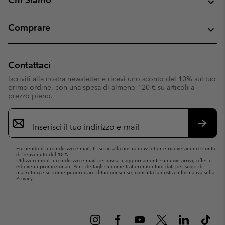
Comprare
Contattaci
Iscriviti alla nostra newsletter e ricevi uno sconto del 10% sul tuo
primo ordine, con una spesa di almeno 120 € su articoli a
prezzo pieno.
Iscrizione
e-
mail
Iscrivit
Fornendo il tuo indirizzo e-mail, ti iscrivi alla nostra newsletter e riceverai uno sconto
di benvenuto del 10%.
Utilizzeremo il tuo indirizzo e-mail per inviarti aggiornamenti su nuovi arrivi, offerte
ed eventi promozionali. Per i dettagli su come tratteremo i tuoi dati per scopi di
marketing e su come puoi ritirare il tuo consenso, consulta la nostra
Informativa sulla
Privacy
.