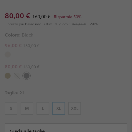
Sale price:
Regular price:
80,00 €
160,00 €
Risparmia 50%
Il prezzo più basso negli ultimi 30 giorni:
160,00 €
-50%
Colore:
Black
Regular price:
Sale price:
96,00 €
160,00 €
Regular price:
Sale price:
80,00 €
160,00 €
Taglia:
XL
S
M
L
XL
XXL
Guida alle taglie