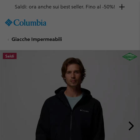
Saldi: ora anche sui best seller. Fino al -50%!
SKIP
Columbia
TO
Sportswear
CONTENT
Giacche Impermeabili
SKIP
TO
MAIN
Saldi
NAV
SKIP
TO
SEARCH