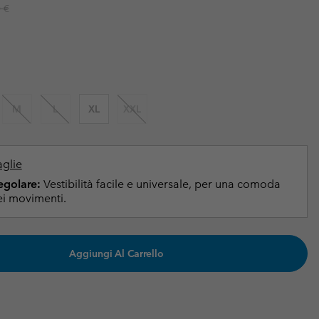
r price:
 €
i & Invernali
i & Invernali
Guida Agli Articoli Impermeabili
Guida Agli Articoli Impermeabili
lie comode
donna
uomo
M
L
XL
XXL
aglie
Regolare:
Vestibilità facile e universale, per una comoda
i movimenti.
Aggiungi Al Carrello