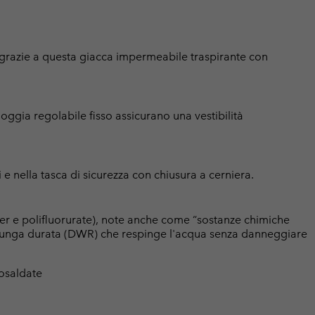
, grazie a questa giacca impermeabile traspirante con
ioggia regolabile fisso assicurano una vestibilità
ni e nella tasca di sicurezza con chiusura a cerniera.
er e polifluorurate), note anche come “sostanze chimiche
a lunga durata (DWR) che respinge l'acqua senza danneggiare
osaldate