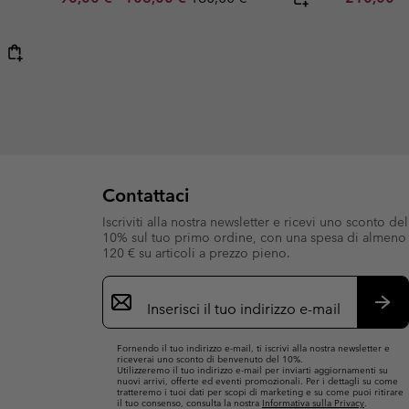
Contattaci
Iscriviti alla nostra newsletter e ricevi uno sconto del
10% sul tuo primo ordine, con una spesa di almeno
120 € su articoli a prezzo pieno.
Iscrizione
e-
mail
Iscri
Fornendo il tuo indirizzo e-mail, ti iscrivi alla nostra newsletter e
riceverai uno sconto di benvenuto del 10%.
Utilizzeremo il tuo indirizzo e-mail per inviarti aggiornamenti su
nuovi arrivi, offerte ed eventi promozionali. Per i dettagli su come
tratteremo i tuoi dati per scopi di marketing e su come puoi ritirare
il tuo consenso, consulta la nostra
Informativa sulla Privacy
.