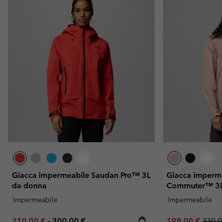
Giacca impermeabile Saudan Pro™ 3L
Giacca imperme
da donna
Commuter™ 3L
Impermeabile
Impermeabile
Minimum sale price:
Maximum price:
Sale price:
Regul
210,00 €
-
300,00 €
198,00 €
330,0