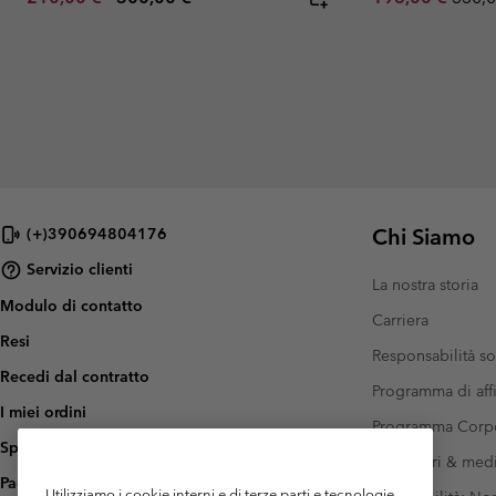
Chi Siamo
(+)390694804176
Servizio clienti
La nostra storia
Modulo di contatto
Carriera
Resi
Responsabilità so
Recedi dal contratto
Programma di affi
I miei ordini
Programma Corp
Spedizione
Investitori & med
Pagamento
Utilizziamo i cookie interni e di terze parti e tecnologie