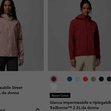
abile Street
 da donna
Nuovi Colori
Giacca impermeabile e ripiegabil
Trailborne™ 2.5L da donna
ar price:
0 €