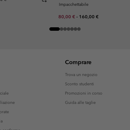
Impacchettabile
Minimum sale price:
Maximum price:
80,00 €
-
160,00 €
Comprare
Trova un negozio
Sconto studenti
ciale
Promozioni in corso
liazione
Guida alle taglie
orate
ia