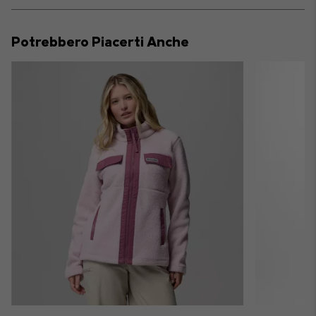
or
collap
Potrebbero Piacerti Anche
sectio