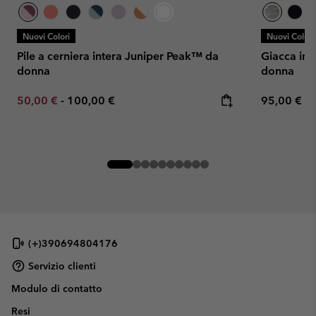
Nuovi Colori
Nuovi Colori
Pile a cerniera intera Juniper Peak™ da
Giacca in 
donna
donna
Minimum sale price:
Maximum price:
Regular pr
50,00 €
-
100,00 €
95,00 €
(+)390694804176
Servizio clienti
Modulo di contatto
Resi