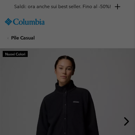
Saldi: ora anche sui best seller. Fino al -50%!
SKIP
Columbia
TO
Sportswear
CONTENT
Pile Casual
SKIP
TO
MAIN
Nuovi Colori
NAV
SKIP
TO
SEARCH