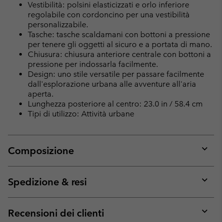
Vestibilità: polsini elasticizzati e orlo inferiore
regolabile con cordoncino per una vestibilità
personalizzabile.
Tasche: tasche scaldamani con bottoni a pressione
per tenere gli oggetti al sicuro e a portata di mano.
Chiusura: chiusura anteriore centrale con bottoni a
pressione per indossarla facilmente.
Design: uno stile versatile per passare facilmente
dall'esplorazione urbana alle avventure all'aria
aperta.
Lunghezza posteriore al centro: 23.0 in / 58.4 cm
Tipi di utilizzo: Attività urbane
Composizione
Expan
or
collap
Spedizione & resi
sectio
Expan
or
collap
Recensioni dei clienti
sectio
Expan