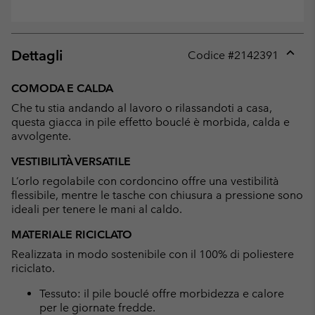
Dettagli
Codice #
2142391
Expan
or
COMODA E CALDA
collap
Che tu stia andando al lavoro o rilassandoti a casa,
sectio
questa giacca in pile effetto bouclé è morbida, calda e
avvolgente.
VESTIBILITÀ VERSATILE
L’orlo regolabile con cordoncino offre una vestibilità
flessibile, mentre le tasche con chiusura a pressione sono
ideali per tenere le mani al caldo.
MATERIALE RICICLATO
Realizzata in modo sostenibile con il 100% di poliestere
riciclato.
Tessuto: il pile bouclé offre morbidezza e calore
per le giornate fredde.