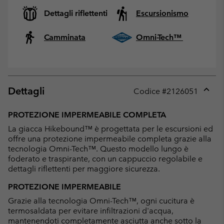
Dettagli riflettenti
Escursionismo
Camminata
Omni-Tech™
Dettagli
Codice #
2126051
Expan
or
PROTEZIONE IMPERMEABILE COMPLETA
collap
La giacca Hikebound™ è progettata per le escursioni ed
sectio
offre una protezione impermeabile completa grazie alla
tecnologia Omni-Tech™. Questo modello lungo è
foderato e traspirante, con un cappuccio regolabile e
dettagli riflettenti per maggiore sicurezza.
PROTEZIONE IMPERMEABILE
Grazie alla tecnologia Omni-Tech™, ogni cucitura è
termosaldata per evitare infiltrazioni d'acqua,
mantenendoti completamente asciutta anche sotto la