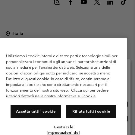
Italia
©
2026
Columbia Sportswear Italy S.R.L.. Via Feltrina Centro 11/8, 31044
Montebelluna (TV) Italia. Tutti i diritti riservati.
Utilizziamo i cookie interni e di terze parti e tecnologie simili per
Termini di utilizzo
Condizioni Generali di Venditaa
Garanzia
personalizzare i contenuti e gli annunci, per fornire funzioni di
Politica sulla privacy
social media e per l'analisi dei dati web. Seleziona una delle
opzioni disponibili qui sotto per indicarci se accetti o meno
Termini e condizioni del programma di membership
l'utilizzo di questi cookie. In caso di rifiuto, continueremo a
Seleziona il paese di spedizione e la lingua
impostare i cookie che sono strettamente necessari per il
Condizioni di utilizzo dei contenuti generati dagli utenti
Impressum
Shopping online disponibile
funzionamento del nostro sito web.
Clicca qui per vedere
Cookies
Public CBCR
ulteriori dettagli nella nostra informativa sui cookie.
Shopp
United States
online
Servizio clienti: Lun. - ven. 9:00 - 13:00 & 14:00- 18:00
Accetta tutti i cookie
Rifiuta tutti i cookie
(+)390694804176
dispon
Shopp
Italia
online
Gestisci le
dispon
impostazioni dei