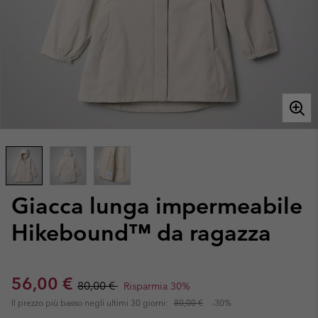
Giacca lunga impermeabile
Hikebound™ da ragazza
Sale price:
Regular price:
56,00 €
80,00 €
Risparmia 30%
Il prezzo più basso negli ultimi 30 giorni:
80,00 €
-30%