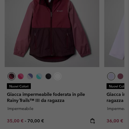
Nuovi Colori
Nuovi Colori
Giacca impermeabile foderata in pile
Giacca im
Rainy Trails™ III da ragazza
ragazza
Impermeabile
Impermeabi
Minimum sale price:
Maximum price:
Minimum sa
35,00 €
-
70,00 €
36,00 €
-