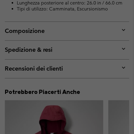
Lunghezza posteriore al centro: 26.0 in / 66.0 cm
Tipi di utilizzo: Camminata, Escursionismo
Composizione
Expan
or
collap
Spedizione & resi
sectio
Expan
or
collap
Recensioni dei clienti
sectio
Expan
or
collap
Potrebbero Piacerti Anche
sectio