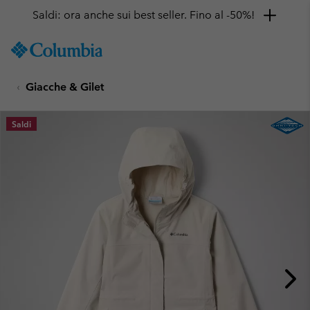
Saldi: ora anche sui best seller. Fino al -50%!
SKIP
Columbia
TO
Sportswear
CONTENT
Giacche & Gilet
SKIP
TO
MAIN
Saldi
NAV
SKIP
TO
SEARCH