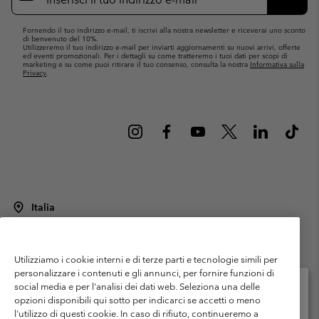
mail
Iscrivit
Fornendo il tuo indirizzo e-mail, ti iscrivi alla nostra newsletter e riceverai uno sconto
di benvenuto del 10%.
Utilizzeremo il tuo indirizzo e-mail per inviarti aggiornamenti su nuovi arrivi, offerte
ed eventi promozionali. Per i dettagli su come tratteremo i tuoi dati per scopi di
marketing e su come puoi ritirare il tuo consenso, consulta la nostra
Informativa sulla
Privacy
.
Italia
©
2026
Columbia Sportswear Italy S.R.L.. Via Feltrina Centro 11/8, 31044
Montebelluna (TV) Italia. Tutti i diritti riservati.
Utilizziamo i cookie interni e di terze parti e tecnologie simili per
Termini di utilizzo
Condizioni Generali di Venditaa
Garanzia
personalizzare i contenuti e gli annunci, per fornire funzioni di
Politica sulla privacy
social media e per l'analisi dei dati web. Seleziona una delle
opzioni disponibili qui sotto per indicarci se accetti o meno
Termini e condizioni del programma di membership
l'utilizzo di questi cookie. In caso di rifiuto, continueremo a
Seleziona il paese di spedizione e la lingua