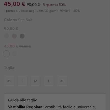
Sale price:
Regular price:
45,00 €
90,00 €
Risparmia 50%
Il prezzo più basso negli ultimi 30 giorni:
90,00 €
-50%
Colore:
Sea Salt
90,00 €
Regular price:
Sale price:
45,00 €
90,00 €
Taglia:
XS
S
M
L
XL
Guida alle taglie
Vestibilità Regolare:
Vestibilità facile e universale,