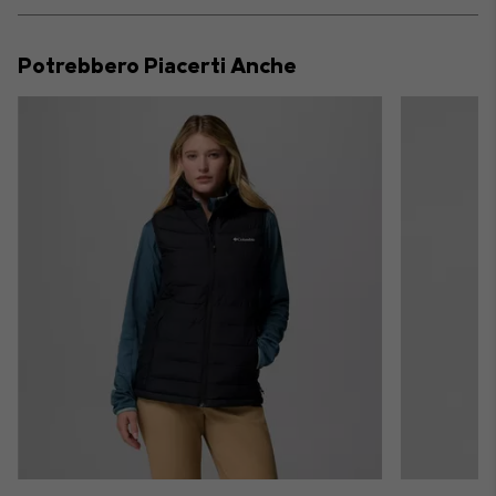
or
collap
Potrebbero Piacerti Anche
sectio