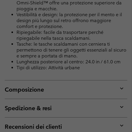
Omni-Shield™ offre una protezione superiore da
pioggia e macchie.
Vestibilità e design: la protezione per il mento e il
design più lungo sul retro offrono maggiore
comfort e protezione.
Ripiegabile: facile da trasportare perché
ripiegabile nella tasca scaldamani.
Tasche: le tasche scaldamani con cerniera ti
permettono di tenere gli oggetti essenziali al sicuro
e sempre a portata di mano.
Lunghezza posteriore al centro: 24.0 in / 61.0 cm
Tipi di utilizzo: Attività urbane
Composizione
Expan
or
collap
Spedizione & resi
sectio
Expan
or
collap
Recensioni dei clienti
sectio
Expan