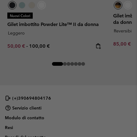
Gilet imbo
Nuovi Colori
da donna
Gilet imbottito Powder Lite™ II da donna
Reversibile
Leggero
Sale price:
Re
85,00 €
17
Minimum sale price:
Maximum price:
50,00 €
-
100,00 €
(+)390694804176
Servizio clienti
Modulo di contatto
Resi