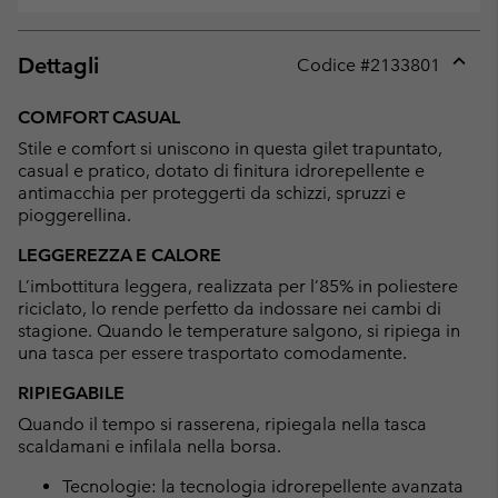
Dettagli
Codice #
2133801
Expan
or
COMFORT CASUAL
collap
Stile e comfort si uniscono in questa gilet trapuntato,
sectio
casual e pratico, dotato di finitura idrorepellente e
antimacchia per proteggerti da schizzi, spruzzi e
pioggerellina.
LEGGEREZZA E CALORE
L’imbottitura leggera, realizzata per l’85% in poliestere
riciclato, lo rende perfetto da indossare nei cambi di
stagione. Quando le temperature salgono, si ripiega in
una tasca per essere trasportato comodamente.
RIPIEGABILE
Quando il tempo si rasserena, ripiegala nella tasca
scaldamani e infilala nella borsa.
Tecnologie: la tecnologia idrorepellente avanzata