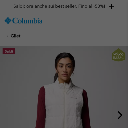
Saldi: ora anche sui best seller. Fino al -50%!
SKIP
Columbia
TO
Sportswear
CONTENT
Gilet
SKIP
TO
MAIN
Saldi
NAV
SKIP
TO
SEARCH