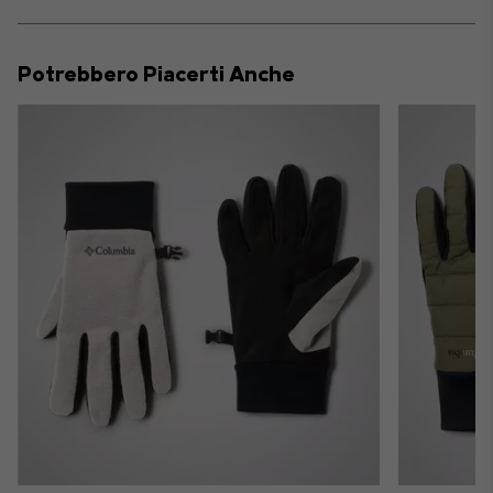
sectio
Expan
or
collap
Potrebbero Piacerti Anche
sectio