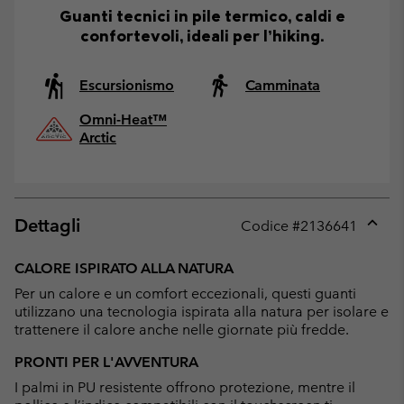
Guanti tecnici in pile termico, caldi e
confortevoli, ideali per l’hiking.
Escursionismo
Camminata
Omni-Heat™
Arctic
Dettagli
Codice #
2136641
Expan
or
CALORE ISPIRATO ALLA NATURA
collap
Per un calore e un comfort eccezionali, questi guanti
sectio
utilizzano una tecnologia ispirata alla natura per isolare e
trattenere il calore anche nelle giornate più fredde.
PRONTI PER L'AVVENTURA
I palmi in PU resistente offrono protezione, mentre il