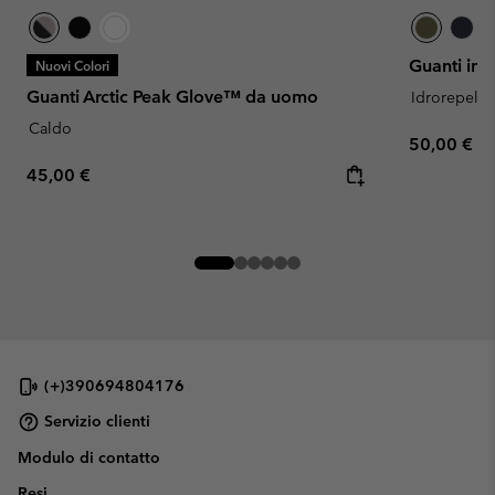
Guanti imb
Nuovi Colori
Guanti Arctic Peak Glove™ da uomo
Idrorepelle
Caldo
Regular pr
50,00 €
Regular price:
45,00 €
(+)390694804176
Servizio clienti
Modulo di contatto
Resi