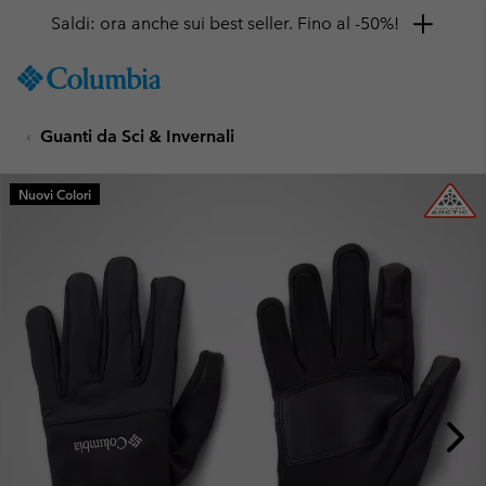
Saldi: ora anche sui best seller. Fino al -50%!
SKIP
Columbia
TO
Sportswear
CONTENT
Guanti da Sci & Invernali
SKIP
TO
MAIN
Nuovi Colori
NAV
SKIP
TO
SEARCH