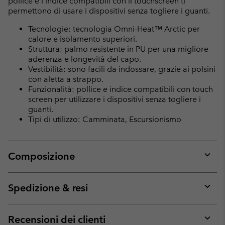
pollice e l’indice compatibili con il touchscreen ti
permettono di usare i dispositivi senza togliere i guanti.
Tecnologie: tecnologia Omni-Heat™ Arctic per
calore e isolamento superiori.
Struttura: palmo resistente in PU per una migliore
aderenza e longevità del capo.
Vestibilità: sono facili da indossare, grazie ai polsini
con aletta a strappo.
Funzionalità: pollice e indice compatibili con touch
screen per utilizzare i dispositivi senza togliere i
guanti.
Tipi di utilizzo: Camminata, Escursionismo
Composizione
Expan
or
collap
Spedizione & resi
sectio
Expan
or
collap
Recensioni dei clienti