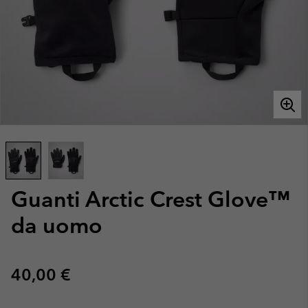
Guanti Arctic Crest Glove™
da uomo
Regular price:
40,00 €