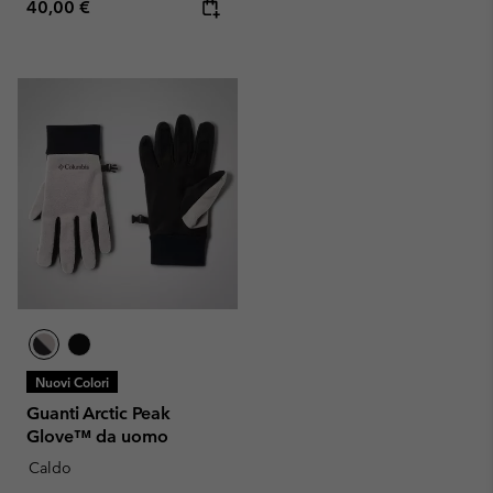
Regular price:
40,00 €
Nuovi Colori
Guanti Arctic Peak
Glove™ da uomo
Caldo