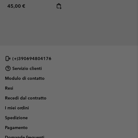
Regular price:
45,00 €
(+)390694804176
Servizio clienti
Modulo di contatto
Resi
Recedi dal contratto
I miei ordini
Spedizione
Pagamento
Domande frequenti