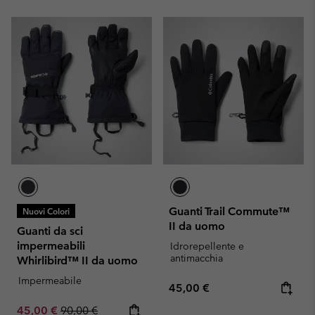
Guanti Trail Commute™
Nuovi Colori
II da uomo
Guanti da sci
impermeabili
Idrorepellente e
antimacchia
Whirlibird™ II da uomo
Impermeabile
Regular price:
45,00 €
Sale price:
Regular price:
45,00 €
90,00 €