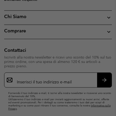
Chi Siamo
Comprare
Contattaci
Iscriviti alla nostra newsletter e ricevi uno sconto del 10% sul tuo
primo ordine, con una spesa di almeno 120 € su articoli a
prezzo pieno.
Iscrizione
e-
mail
Iscrivit
Fornendo il tuo indirizzo e-mail, ti iscrivi alla nostra newsletter e riceverai uno sconto
di benvenuto del 10%.
Utilizzeremo il tuo indirizzo e-mail per inviarti aggiornamenti su nuovi arrivi, offerte
ed eventi promozionali. Per i dettagli su come tratteremo i tuoi dati per scopi di
marketing e su come puoi ritirare il tuo consenso, consulta la nostra
Informativa sulla
Privacy
.