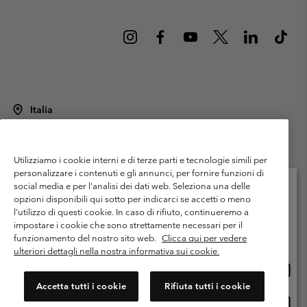
Italia
©
2026
Columbia Sportswear Italy S.R.L.. Via Feltrina Centro 11/8, 31044
Montebelluna (TV) Italia. Tutti i diritti riservati.
Utilizziamo i cookie interni e di terze parti e tecnologie simili per
Termini di utilizzo
Condizioni Generali di Venditaa
Garanzia
personalizzare i contenuti e gli annunci, per fornire funzioni di
Politica sulla privacy
social media e per l'analisi dei dati web. Seleziona una delle
opzioni disponibili qui sotto per indicarci se accetti o meno
Termini e condizioni del programma di membership
l'utilizzo di questi cookie. In caso di rifiuto, continueremo a
Seleziona il paese di spedizione e la lingua
impostare i cookie che sono strettamente necessari per il
Condizioni di utilizzo dei contenuti generati dagli utenti
Impressum
Shopping online disponibile
funzionamento del nostro sito web.
Clicca qui per vedere
Cookies
Public CBCR
ulteriori dettagli nella nostra informativa sui cookie.
Shopp
United States
online
Servizio clienti: Lun. - ven. 9:00 - 13:00 & 14:00- 18:00
Accetta tutti i cookie
Rifiuta tutti i cookie
(+)390694804176
dispon
Shopp
Italia