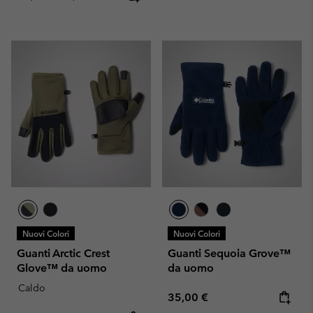
Nuovi Colori
Nuovi Colori
Guanti Arctic Crest
Guanti Sequoia Grove™
Glove™ da uomo
da uomo
Caldo
Regular price:
35,00 €