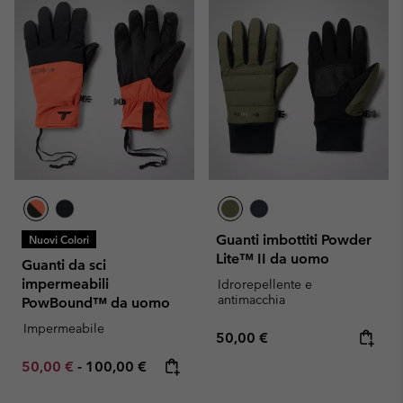
Guanti imbottiti Powder
Nuovi Colori
Lite™ II da uomo
Guanti da sci
impermeabili
Idrorepellente e
antimacchia
PowBound™ da uomo
Impermeabile
Regular price:
50,00 €
Minimum sale price:
Maximum price:
50,00 €
-
100,00 €