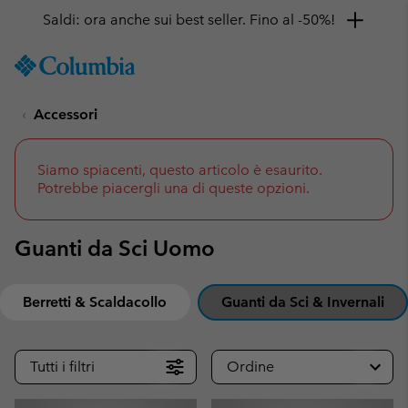
Saldi: ora anche sui best seller. Fino al -50%!
SKIP
Columbia
TO
Sportswear
CONTENT
Accessori
SKIP
TO
MAIN
NAV
Siamo spiacenti, questo articolo è esaurito.
Potrebbe piacergli una di queste opzioni.
SKIP
TO
SEARCH
Guanti da Sci Uomo
Berretti & Scaldacollo
Guanti da Sci & Invernali
Tutti i filtri
Ordine