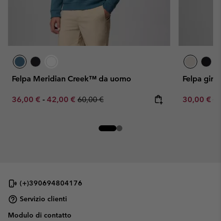
Felpa Meridian Creek™ da uomo
Felpa giro
Minimum sale price:
Maximum sale price:
Regular price:
Sale price:
Re
36,00 €
-
42,00 €
60,00 €
30,00 €
50
(+)390694804176
Servizio clienti
Modulo di contatto