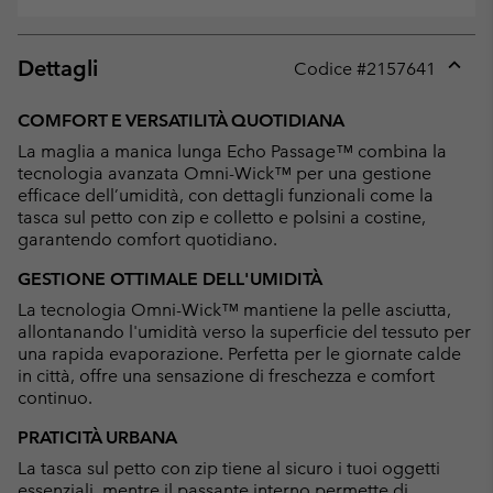
Dettagli
Codice #
2157641
Expan
or
COMFORT E VERSATILITÀ QUOTIDIANA
collap
La maglia a manica lunga Echo Passage™ combina la
sectio
tecnologia avanzata Omni-Wick™ per una gestione
efficace dell’umidità, con dettagli funzionali come la
tasca sul petto con zip e colletto e polsini a costine,
garantendo comfort quotidiano.
GESTIONE OTTIMALE DELL'UMIDITÀ
La tecnologia Omni-Wick™ mantiene la pelle asciutta,
allontanando l'umidità verso la superficie del tessuto per
una rapida evaporazione. Perfetta per le giornate calde
in città, offre una sensazione di freschezza e comfort
continuo.
PRATICITÀ URBANA
La tasca sul petto con zip tiene al sicuro i tuoi oggetti
essenziali, mentre il passante interno permette di