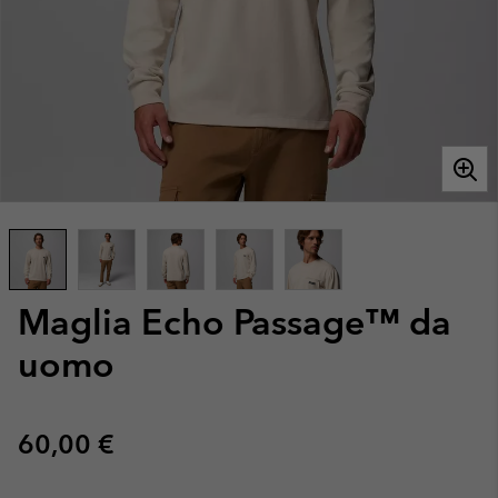
Maglia Echo Passage™ da
uomo
Regular price:
60,00 €