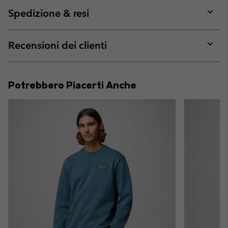
or
collap
Spedizione & resi
sectio
Expan
or
collap
Recensioni dei clienti
sectio
Expan
or
collap
Potrebbero Piacerti Anche
sectio