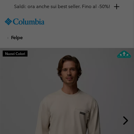
Saldi: ora anche sui best seller. Fino al -50%!
SKIP
Columbia
TO
Sportswear
CONTENT
Felpe
SKIP
TO
MAIN
Nuovi Colori
NAV
SKIP
TO
SEARCH