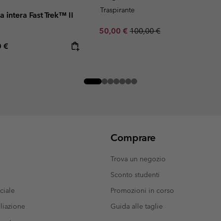
Traspirante
a intera Fast Trek™ II
Sale price:
Regular price:
50,00 €
100,00 €
rice:
mum price:
0 €
Comprare
Trova un negozio
Sconto studenti
ciale
Promozioni in corso
liazione
Guida alle taglie