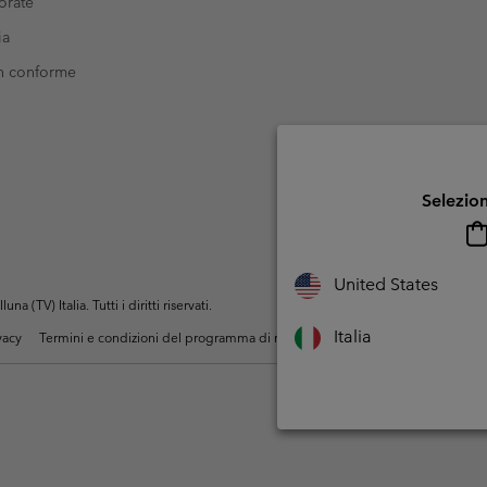
orate
ia
on conforme
Selezion
United States
(TV) Italia. Tutti i diritti riservati.
Italia
ivacy
Termini e condizioni del programma di membership
Condizioni di utiliz