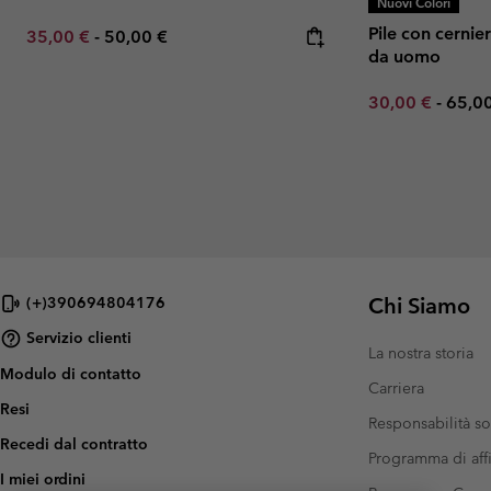
Nuovi Colori
Pile con cernier
Minimum sale price:
Maximum price:
35,00 €
-
50,00 €
da uomo
Minimum sale p
Maxi
30,00 €
-
65,0
Chi Siamo
(+)390694804176
Servizio clienti
La nostra storia
Modulo di contatto
Carriera
Resi
Responsabilità so
Recedi dal contratto
Programma di affi
I miei ordini