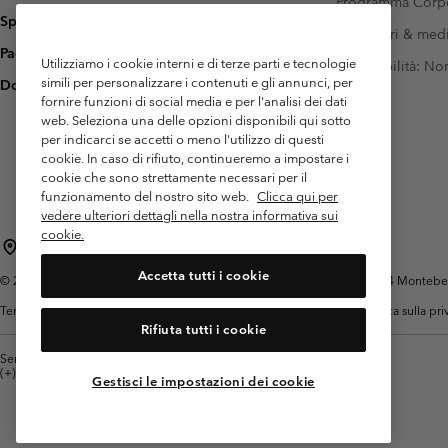
Programma Corp
Spedizione
Investitori & med
Pagamento
Utilizziamo i cookie interni e di terze parti e tecnologie
Accessibilità: N
simili per personalizzare i contenuti e gli annunci, per
Domande frequenti
fornire funzioni di social media e per l'analisi dei dati
web. Seleziona una delle opzioni disponibili qui sotto
per indicarci se accetti o meno l'utilizzo di questi
cookie. In caso di rifiuto, continueremo a impostare i
cookie che sono strettamente necessari per il
funzionamento del nostro sito web.
Clicca qui per
vedere ulteriori dettagli nella nostra informativa sui
cookie.
Italia
Accetta tutti i cookie
©
2026
Columbia Sportswear Italy S.R.L.. Via Feltrina Centro 11/8, 31044 Montebelluna 
Termini di utilizzo
Condizioni Generali di Venditaa
Garanzia
Politica sulla pr
Rifiuta tutti i cookie
Servizio clienti: Lun. - ven. 9:00 - 13:00 & 14:00- 18:00
(+)390694804176
Gestisci le impostazioni dei cookie