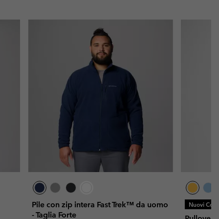
Pile con zip intera Fast Trek™ da uomo
Nuovi Color
- Taglia Forte
Pullover 