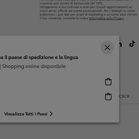
riceverai uno sconto di benvenuto del 10%.
Utilizzeremo il tuo indirizzo e-mail per inviarti aggiornamenti su
nuovi arrivi, offerte ed eventi promozionali. Per i dettagli su come
tratteremo i tuoi dati per scopi di marketing e su come puoi ritirare
il tuo consenso, consulta la nostra
Informativa sulla Privacy
.
a il paese di spedizione e la lingua
Shopping online disponibile
Shopping
online
disponibile
Shopping
zo dei contenuti generati dagli utenti
Impressum
Cookies
Public CBCR
online
disponibile
Visualizza Tutti I Paesi