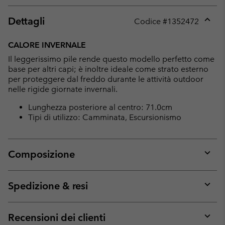
Dettagli
Codice #
1352472
Expan
or
CALORE INVERNALE
collap
Il leggerissimo pile rende questo modello perfetto come
sectio
base per altri capi; è inoltre ideale come strato esterno
per proteggere dal freddo durante le attività outdoor
nelle rigide giornate invernali.
Lunghezza posteriore al centro: 71.0cm
Tipi di utilizzo: Camminata, Escursionismo
Composizione
Expan
or
collap
Spedizione & resi
sectio
Expan
or
collap
Recensioni dei clienti
sectio