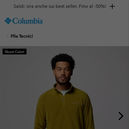
Saldi: ora anche sui best seller. Fino al -50%!
SKIP
Columbia
TO
Sportswear
CONTENT
Pile Tecnici
SKIP
TO
MAIN
Nuovi Colori
NAV
SKIP
TO
SEARCH