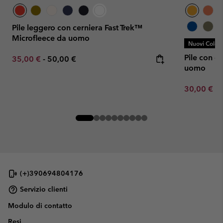
Pile leggero con cerniera Fast Trek™
Microfleece da uomo
Nuovi Colori
Pile con ce
Minimum sale price:
Maximum price:
35,00 €
-
50,00 €
uomo
Minimum sa
30,00 €
-
(+)390694804176
Servizio clienti
Modulo di contatto
Resi