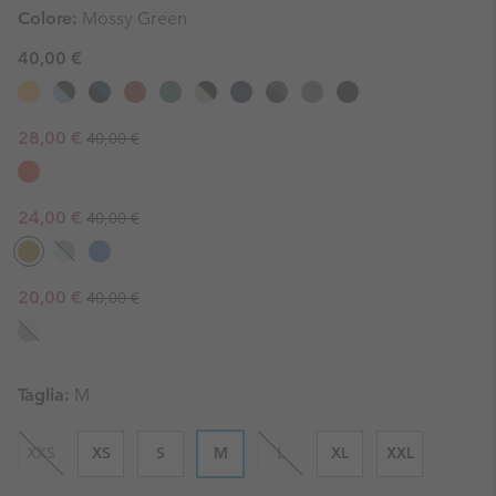
Colore:
Mossy Green
40,00 €
Regular price:
Sale price:
28,00 €
40,00 €
Regular price:
Sale price:
24,00 €
40,00 €
Regular price:
Sale price:
20,00 €
40,00 €
Taglia:
M
XXS
XS
S
M
L
XL
XXL