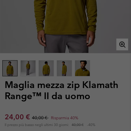
Maglia mezza zip Klamath
Range™ II da uomo
Sale price:
Regular price:
24,00 €
40,00 €
Risparmia 40%
Il prezzo più basso negli ultimi 30 giorni:
40,00 €
-40%