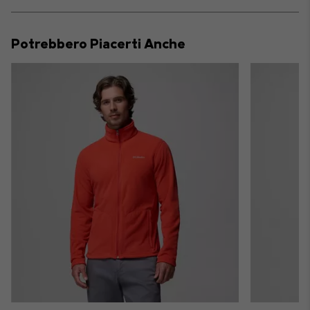
Expan
or
collap
Potrebbero Piacerti Anche
sectio