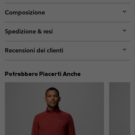
Composizione
Expan
or
collap
Spedizione & resi
sectio
Expan
or
collap
Recensioni dei clienti
sectio
Expan
or
collap
Potrebbero Piacerti Anche
sectio