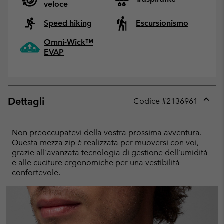
veloce
Speed hiking
Escursionismo
Omni-Wick™
EVAP
Dettagli
Codice #
2136961
Expan
or
collap
Non preoccupatevi della vostra prossima avventura.
sectio
Questa mezza zip è realizzata per muoversi con voi,
grazie all'avanzata tecnologia di gestione dell'umidità
e alle cuciture ergonomiche per una vestibilità
confortevole.