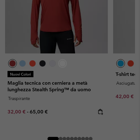
T-shirt te
Nuovi Colori
Maglia tecnica con cerniera a metà
Asciugatura
lunghezza Stealth Spring™ da uomo
Minimum sa
42,00 €
-
Traspirante
Minimum sale price:
Maximum price:
32,00 €
-
65,00 €