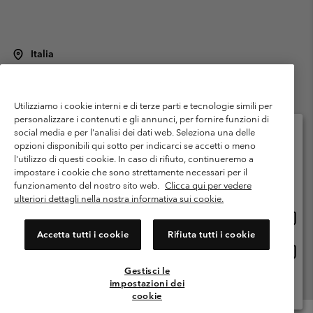
Italia
©
2026
Columbia Sportswear Italy S.R.L.. Via Feltrina Centro 11/8, 31044
Montebelluna (TV) Italia. Tutti i diritti riservati.
Utilizziamo i cookie interni e di terze parti e tecnologie simili per
Termini di utilizzo
Condizioni Generali di Venditaa
Garanzia
personalizzare i contenuti e gli annunci, per fornire funzioni di
Politica sulla privacy
social media e per l'analisi dei dati web. Seleziona una delle
opzioni disponibili qui sotto per indicarci se accetti o meno
Termini e condizioni del programma di membership
l'utilizzo di questi cookie. In caso di rifiuto, continueremo a
Seleziona il paese di spedizione e la lingua
impostare i cookie che sono strettamente necessari per il
Condizioni di utilizzo dei contenuti generati dagli utenti
Impressum
Shopping online disponibile
funzionamento del nostro sito web.
Clicca qui per vedere
Cookies
Public CBCR
ulteriori dettagli nella nostra informativa sui cookie.
Shopp
United States
online
Servizio clienti: Lun. - ven. 9:00 - 13:00 & 14:00- 18:00
Accetta tutti i cookie
Rifiuta tutti i cookie
(+)390694804176
dispon
Shopp
Italia
online
Gestisci le
dispon
impostazioni dei
Visualizza Tutti I Paesi
cookie