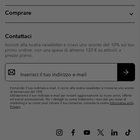
Comprare
Contattaci
Iscriviti alla nostra newsletter e ricevi uno sconto del 10% sul tuo
primo ordine, con una spesa di almeno 120 € su articoli a
prezzo pieno.
Iscrizione
e-
mail
Iscrivit
Fornendo il tuo indirizzo e-mail, ti iscrivi alla nostra newsletter e riceverai uno sconto
di benvenuto del 10%.
Utilizzeremo il tuo indirizzo e-mail per inviarti aggiornamenti su nuovi arrivi, offerte
ed eventi promozionali. Per i dettagli su come tratteremo i tuoi dati per scopi di
marketing e su come puoi ritirare il tuo consenso, consulta la nostra
Informativa sulla
Privacy
.