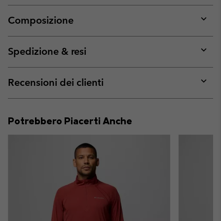
Composizione
Expan
or
collap
Spedizione & resi
sectio
Expan
or
collap
Recensioni dei clienti
sectio
Expan
or
collap
Potrebbero Piacerti Anche
sectio