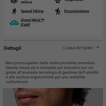
veloce
Speed hiking
Escursionismo
Omni-Wick™
EVAP
Dettagli
Codice #
2136961
Expan
or
collap
Non preoccupatevi della vostra prossima avventura.
sectio
Questa mezza zip è realizzata per muoversi con voi,
grazie all'avanzata tecnologia di gestione dell'umidità
e alle cuciture ergonomiche per una vestibilità
confortevole.