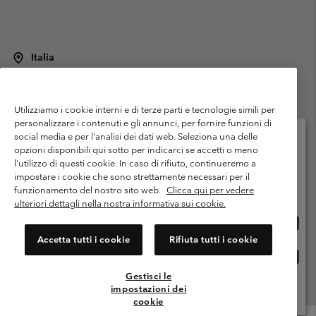
Italia
©
2026
Columbia Sportswear Italy S.R.L.. Via Feltrina Centro 11/8, 31044
Montebelluna (TV) Italia. Tutti i diritti riservati.
Utilizziamo i cookie interni e di terze parti e tecnologie simili per
Termini di utilizzo
Condizioni Generali di Venditaa
Garanzia
personalizzare i contenuti e gli annunci, per fornire funzioni di
Politica sulla privacy
social media e per l'analisi dei dati web. Seleziona una delle
opzioni disponibili qui sotto per indicarci se accetti o meno
Termini e condizioni del programma di membership
l'utilizzo di questi cookie. In caso di rifiuto, continueremo a
Seleziona il paese di spedizione e la lingua
impostare i cookie che sono strettamente necessari per il
Condizioni di utilizzo dei contenuti generati dagli utenti
Impressum
Shopping online disponibile
funzionamento del nostro sito web.
Clicca qui per vedere
Cookies
Public CBCR
ulteriori dettagli nella nostra informativa sui cookie.
Shopp
United States
online
Servizio clienti: Lun. - ven. 9:00 - 13:00 & 14:00- 18:00
Accetta tutti i cookie
Rifiuta tutti i cookie
(+)390694804176
dispon
Shopp
Italia
online
Gestisci le
dispon
impostazioni dei
Visualizza Tutti I Paesi
cookie