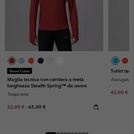
T-shirt te
Nuovi Colori
Maglia tecnica con cerniera a metà
Asciugatura
lunghezza Stealth Spring™ da uomo
Minimum sa
42,00 €
-
Traspirante
Minimum sale price:
Maximum price:
32,00 €
-
65,00 €