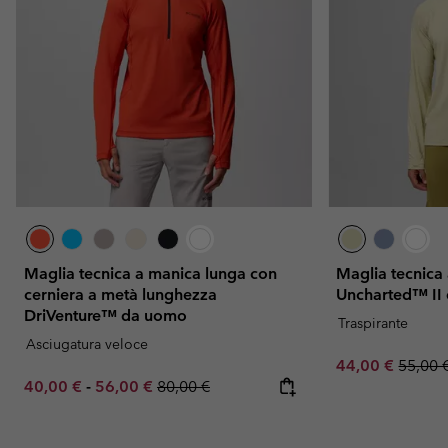
Maglia tecnica a manica lunga con
Maglia tecnica
cerniera a metà lunghezza
Uncharted™ II
DriVenture™ da uomo
Traspirante
Asciugatura veloce
Sale price:
Regula
44,00 €
55,00 
Minimum sale price:
Maximum sale price:
Regular price:
40,00 €
-
56,00 €
80,00 €