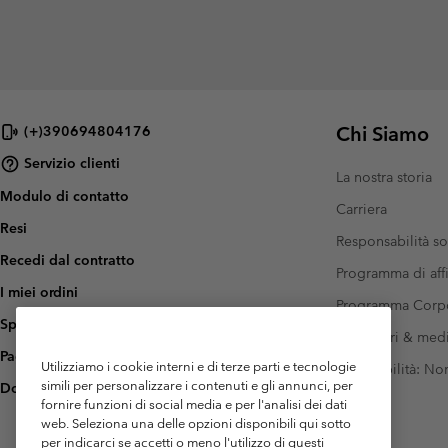
Chi Siamo
(+)390694804176
Servizio clienti
La nostra storia
Modulo di contatto
Carriera
Resi
Responsabilità so
Recedi dal contratto
Programma di affi
I miei ordini
Programma Corp
Spedizione
Investitori & med
Pagamento
Utilizziamo i cookie interni e di terze parti e tecnologie
Accessibilità: N
simili per personalizzare i contenuti e gli annunci, per
Domande frequenti
fornire funzioni di social media e per l'analisi dei dati
web. Seleziona una delle opzioni disponibili qui sotto
per indicarci se accetti o meno l'utilizzo di questi