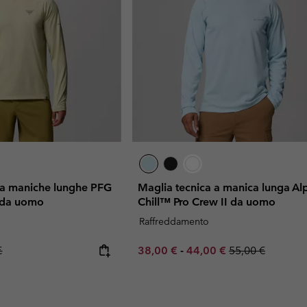
 a maniche lunghe PFG
Maglia tecnica a manica lunga Al
 da uomo
Chill™ Pro Crew II da uomo
Raffreddamento
r price:
Minimum sale price:
Maximum sale price:
Regular price:
€
38,00 €
-
44,00 €
55,00 €