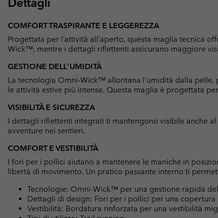
Dettagli
COMFORT TRASPIRANTE E LEGGEREZZA
Progettata per l’attività all’aperto, questa maglia tecnica 
Wick™, mentre i dettagli riflettenti assicurano maggiore visi
GESTIONE DELL'UMIDITÀ
La tecnologia Omni-Wick™ allontana l'umidità dalla pelle, 
le attività estive più intense. Questa maglia è progettata
VISIBILITÀ E SICUREZZA
I dettagli riflettenti integrati ti mantengono visibile anche
avventure nei sentieri.
COMFORT E VESTIBILITÀ
I fori per i pollici aiutano a mantenere le maniche in posizio
libertà di movimento. Un pratico passante interno ti permett
Tecnologie: Omni-Wick™ per una gestione rapida dell
Dettagli di design: Fori per i pollici per una copertura ma
Vestibilità: Bordatura rinforzata per una vestibilità m