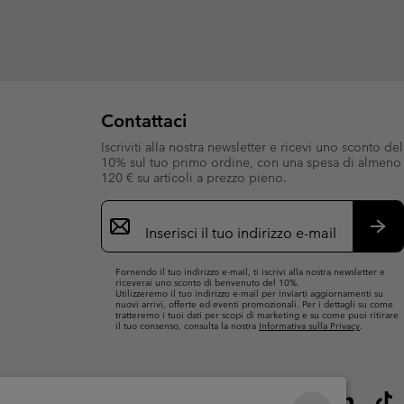
Contattaci
Iscriviti alla nostra newsletter e ricevi uno sconto del
10% sul tuo primo ordine, con una spesa di almeno
120 € su articoli a prezzo pieno.
Iscrizione
e-
mail
Iscri
Fornendo il tuo indirizzo e-mail, ti iscrivi alla nostra newsletter e
riceverai uno sconto di benvenuto del 10%.
Utilizzeremo il tuo indirizzo e-mail per inviarti aggiornamenti su
nuovi arrivi, offerte ed eventi promozionali. Per i dettagli su come
tratteremo i tuoi dati per scopi di marketing e su come puoi ritirare
il tuo consenso, consulta la nostra
Informativa sulla Privacy
.