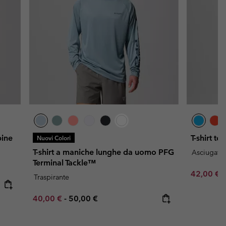
pine
T-shirt t
Nuovi Colori
T-shirt a maniche lunghe da uomo PFG
Asciugatur
Terminal Tackle™
Minimum s
42,00 €
Traspirante
Minimum sale price:
Maximum price:
40,00 €
-
50,00 €