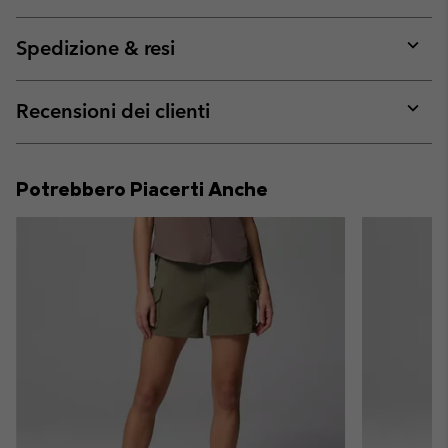
Expan
or
collap
Spedizione & resi
sectio
Expan
or
collap
Recensioni dei clienti
sectio
Expan
or
collap
Potrebbero Piacerti Anche
sectio