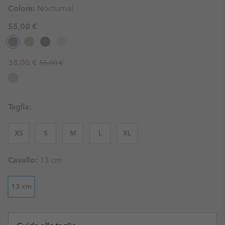
Colore:
Nocturnal
55,00 €
Regular price:
Sale price:
38,00 €
55,00 €
Taglia:
XS
S
M
L
XL
Cavallo:
13 cm
13 cm