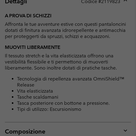
Dettagli
Codice #
2119823
Expan
or
A PROVA DI SCHIZZI
collap
Affronta le tue avventure estive con questi pantaloncini
sectio
dotati di finitura avanzata idrorepellente e antimacchia
per proteggerti da spruzzi, schizzi e acquazzoni.
MUOVITI LIBERAMENTE
Il tessuto stretch e la vita elasticizzata offrono una
vestibilità flessibile e ti permettono di muoverti
liberamente. Sono inoltre dotati di pratiche tasche.
Tecnologia di repellenza avanzata OmniShield™
Release
Vita elasticizzata
Tasche scaldamani
Tasca posteriore con bottone a pressione.
Tipi di utilizzo: Escursionismo
Composizione