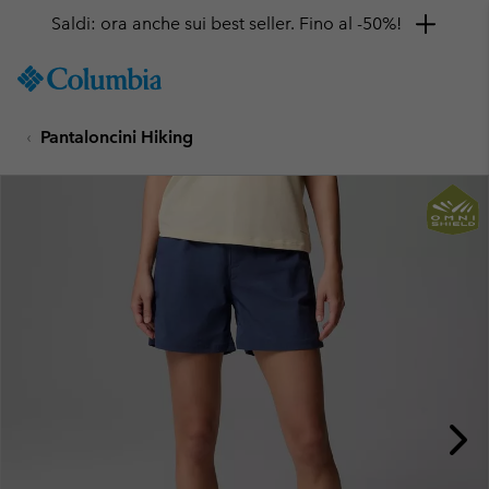
Saldi: ora anche sui best seller. Fino al -50%!
SKIP
Columbia
TO
Sportswear
CONTENT
Pantaloncini Hiking
SKIP
TO
MAIN
NAV
SKIP
TO
SEARCH