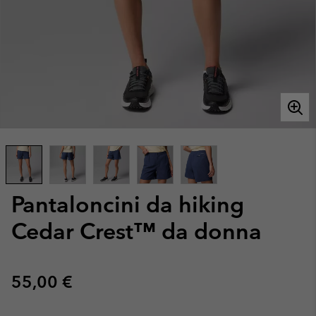
Pantaloncini da hiking
Cedar Crest™ da donna
Regular price:
55,00 €