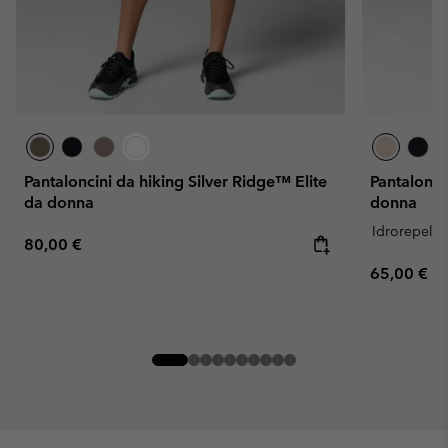
Pantaloncini da hiking Silver Ridge™ Elite
Pantalonci
da donna
donna
Idrorepelle
Regular price:
80,00 €
Regular pr
65,00 €