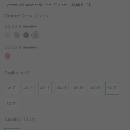
Il prezzo più basso negli ultimi 30 giorni:
38,00 €
0%
Colore:
Stone Green
Regular price:
Sale price:
38,00 €
55,00 €
Regular price:
Sale price:
33,00 €
55,00 €
Taglia:
50 IT
38 IT
40 IT
42 IT
44 IT
46 IT
48 IT
50 IT
52 IT
Cavallo:
13 cm