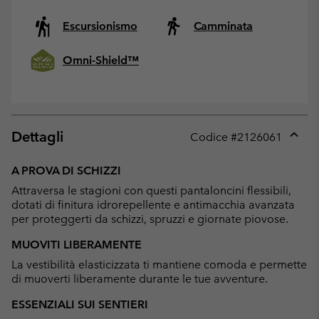
Escursionismo
Camminata
Omni-Shield™
Dettagli
Codice #
2126061
Expan
or
A PROVA DI SCHIZZI
collap
Attraversa le stagioni con questi pantaloncini flessibili,
sectio
dotati di finitura idrorepellente e antimacchia avanzata
per proteggerti da schizzi, spruzzi e giornate piovose.
MUOVITI LIBERAMENTE
La vestibilità elasticizzata ti mantiene comoda e permette
di muoverti liberamente durante le tue avventure.
ESSENZIALI SUI SENTIERI