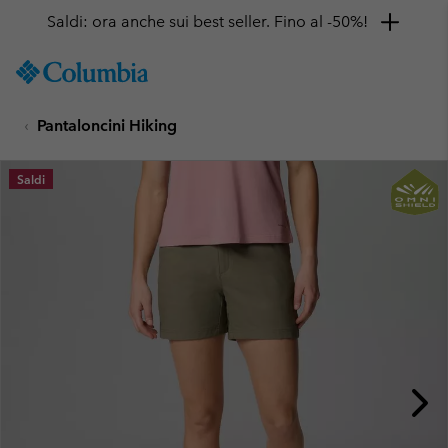
Saldi: ora anche sui best seller. Fino al -50%!
SKIP
Columbia
TO
Sportswear
CONTENT
Pantaloncini Hiking
SKIP
TO
MAIN
Saldi
NAV
SKIP
TO
SEARCH