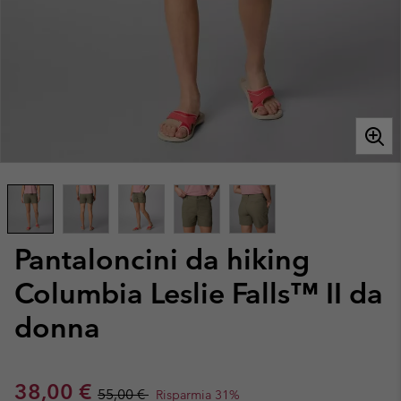
Pantaloncini da hiking
Columbia Leslie Falls™ II da
donna
Sale price:
Regular price:
38,00 €
55,00 €
Risparmia 31%