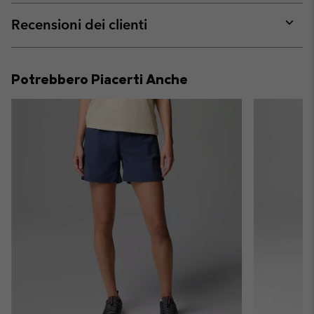
or
collap
Recensioni dei clienti
sectio
Expan
or
collap
Potrebbero Piacerti Anche
sectio