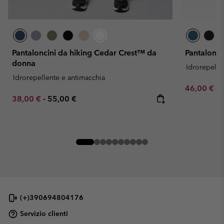
Pantaloncini da hiking Cedar Crest™ da
Pantalonc
donna
Idrorepelle
Idrorepellente e antimacchia
Sale price:
Re
46,00 €
55
Minimum sale price:
Maximum price:
38,00 €
-
55,00 €
(+)390694804176
Servizio clienti