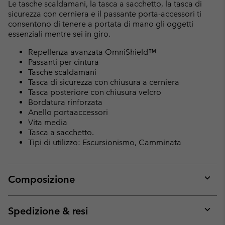
Le tasche scaldamani, la tasca a sacchetto, la tasca di
sicurezza con cerniera e il passante porta-accessori ti
consentono di tenere a portata di mano gli oggetti
essenziali mentre sei in giro.
Repellenza avanzata OmniShield™
Passanti per cintura
Tasche scaldamani
Tasca di sicurezza con chiusura a cerniera
Tasca posteriore con chiusura velcro
Bordatura rinforzata
Anello portaaccessori
Vita media
Tasca a sacchetto.
Tipi di utilizzo: Escursionismo, Camminata
Composizione
Expan
or
collap
Spedizione & resi
sectio
Expan