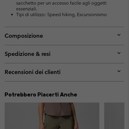
sacchetto per un accesso facile agli oggetti
essenziali.
Tipi di utilizzo: Speed hiking, Escursionismo
Composizione
Expan
or
collap
Spedizione & resi
sectio
Expan
or
collap
Recensioni dei clienti
sectio
Expan
or
collap
Potrebbero Piacerti Anche
sectio