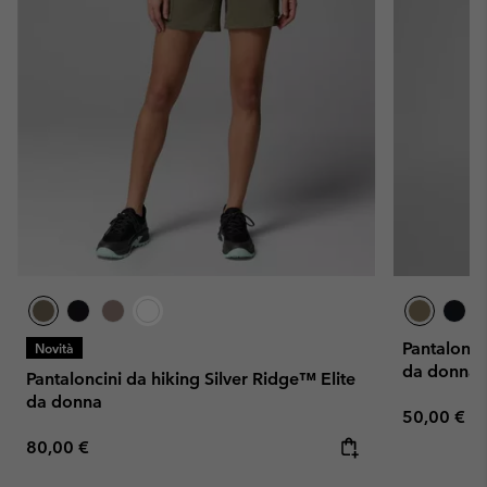
Pantaloncin
Novità
da donna
Pantaloncini da hiking Silver Ridge™ Elite
da donna
Regular pr
50,00 €
Regular price:
80,00 €