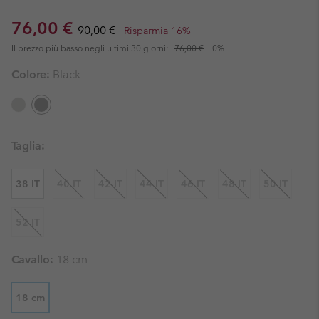
Sale price:
Regular price:
76,00 €
90,00 €
Risparmia 16%
Il prezzo più basso negli ultimi 30 giorni:
76,00 €
0%
Colore:
Black
Taglia:
38 IT
40 IT
42 IT
44 IT
46 IT
48 IT
50 IT
52 IT
Cavallo:
18 cm
18 cm