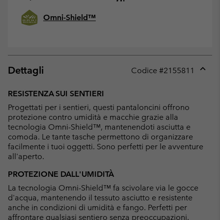
Omni-Shield™
Dettagli
Codice #
2155811
Expan
or
RESISTENZA SUI SENTIERI
collap
Progettati per i sentieri, questi pantaloncini offrono
sectio
protezione contro umidità e macchie grazie alla
tecnologia Omni-Shield™, mantenendoti asciutta e
comoda. Le tante tasche permettono di organizzare
facilmente i tuoi oggetti. Sono perfetti per le avventure
all'aperto.
PROTEZIONE DALL'UMIDITÀ
La tecnologia Omni-Shield™ fa scivolare via le gocce
d'acqua, mantenendo il tessuto asciutto e resistente
anche in condizioni di umidità e fango. Perfetti per
affrontare qualsiasi sentiero senza preoccupazioni.