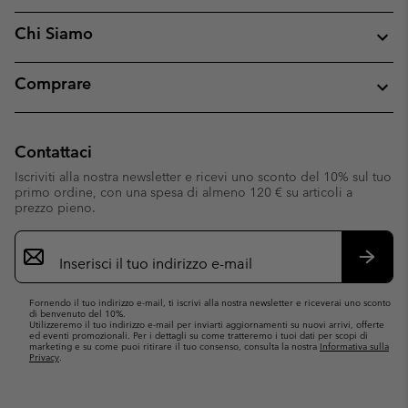
Chi Siamo
Comprare
Contattaci
Iscriviti alla nostra newsletter e ricevi uno sconto del 10% sul tuo
primo ordine, con una spesa di almeno 120 € su articoli a
prezzo pieno.
Iscrizione
e-
mail
Iscrivit
Fornendo il tuo indirizzo e-mail, ti iscrivi alla nostra newsletter e riceverai uno sconto
di benvenuto del 10%.
Utilizzeremo il tuo indirizzo e-mail per inviarti aggiornamenti su nuovi arrivi, offerte
ed eventi promozionali. Per i dettagli su come tratteremo i tuoi dati per scopi di
marketing e su come puoi ritirare il tuo consenso, consulta la nostra
Informativa sulla
Privacy
.