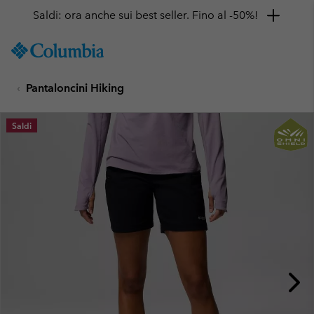
Saldi: ora anche sui best seller. Fino al -50%!
SKIP
Columbia
TO
Sportswear
CONTENT
Pantaloncini Hiking
SKIP
TO
MAIN
Saldi
NAV
SKIP
TO
SEARCH