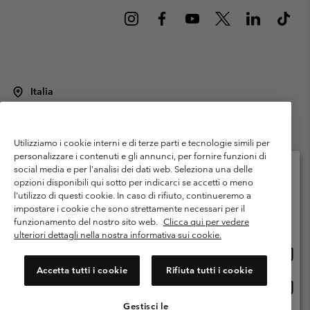
Italia
©
2026
Columbia Sportswear Italy S.R.L.. Via Feltrina Centro 11/8, 31044
Montebelluna (TV) Italia. Tutti i diritti riservati.
Utilizziamo i cookie interni e di terze parti e tecnologie simili per
Termini di utilizzo
Condizioni Generali di Venditaa
Garanzia
personalizzare i contenuti e gli annunci, per fornire funzioni di
Politica sulla privacy
social media e per l'analisi dei dati web. Seleziona una delle
opzioni disponibili qui sotto per indicarci se accetti o meno
Termini e condizioni del programma di membership
l'utilizzo di questi cookie. In caso di rifiuto, continueremo a
Seleziona il paese di spedizione e la lingua
impostare i cookie che sono strettamente necessari per il
Condizioni di utilizzo dei contenuti generati dagli utenti
Impressum
Shopping online disponibile
funzionamento del nostro sito web.
Clicca qui per vedere
Cookies
Public CBCR
ulteriori dettagli nella nostra informativa sui cookie.
Shopp
United States
online
Servizio clienti: Lun. - ven. 9:00 - 13:00 & 14:00- 18:00
Accetta tutti i cookie
Rifiuta tutti i cookie
(+)390694804176
dispon
Shopp
Italia
online
Gestisci le