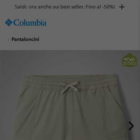
Saldi: ora anche sui best seller. Fino al -50%!
SKIP
Columbia
TO
Sportswear
CONTENT
Pantaloncini
SKIP
TO
MAIN
NAV
SKIP
TO
SEARCH