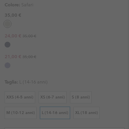
Colore:
Safari
35,00 €
Regular price:
Sale price:
24,00 €
35,00 €
Regular price:
Sale price:
21,00 €
35,00 €
Taglia:
L (14-16 anni)
XXS (4-5 anni)
XS (6-7 anni)
S (8 anni)
M (10-12 anni)
L (14-16 anni)
XL (18 anni)