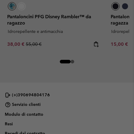
Pantaloncini PFG Disney Rambler™ da
Pantalonci
ragazzo
ragazza
Idrorepellente e antimacchia
Idrorepelle
Sale price:
Regular price:
Minimum sa
38,00 €
55,00 €
15,00 €
-
(+)390694804176
Servizio clienti
Modulo di contatto
Resi
Recedi dal contratto