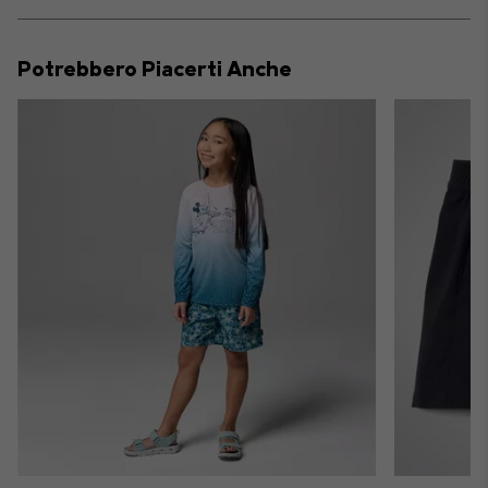
Expan
or
collap
Potrebbero Piacerti Anche
sectio