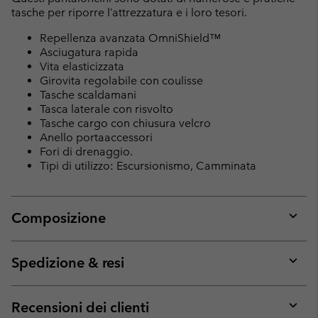
tasche per riporre l’attrezzatura e i loro tesori.
Repellenza avanzata OmniShield™
Asciugatura rapida
Vita elasticizzata
Girovita regolabile con coulisse
Tasche scaldamani
Tasca laterale con risvolto
Tasche cargo con chiusura velcro
Anello portaaccessori
Fori di drenaggio.
Tipi di utilizzo: Escursionismo, Camminata
Composizione
Expan
or
collap
Spedizione & resi
sectio
Expan
or
collap
Recensioni dei clienti
sectio