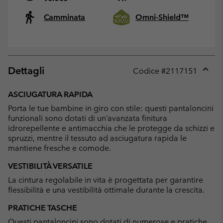
Camminata
Omni-Shield™
Dettagli
Codice #
2117151
Expan
or
ASCIUGATURA RAPIDA
collap
Porta le tue bambine in giro con stile: questi pantaloncini
sectio
funzionali sono dotati di un’avanzata finitura
idrorepellente e antimacchia che le protegge da schizzi e
spruzzi, mentre il tessuto ad asciugatura rapida le
mantiene fresche e comode.
VESTIBILITÀ VERSATILE
La cintura regolabile in vita è progettata per garantire
flessibilità e una vestibilità ottimale durante la crescita.
PRATICHE TASCHE
Questi pantaloncini sono dotati di numerose e pratiche