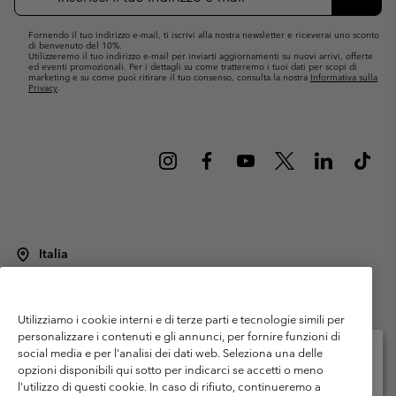
mail
Iscrivit
Fornendo il tuo indirizzo e-mail, ti iscrivi alla nostra newsletter e riceverai uno sconto
di benvenuto del 10%.
Utilizzeremo il tuo indirizzo e-mail per inviarti aggiornamenti su nuovi arrivi, offerte
ed eventi promozionali. Per i dettagli su come tratteremo i tuoi dati per scopi di
marketing e su come puoi ritirare il tuo consenso, consulta la nostra
Informativa sulla
Privacy
.
Italia
©
2026
Columbia Sportswear Italy S.R.L.. Via Feltrina Centro 11/8, 31044
Montebelluna (TV) Italia. Tutti i diritti riservati.
Utilizziamo i cookie interni e di terze parti e tecnologie simili per
Termini di utilizzo
Condizioni Generali di Venditaa
Garanzia
personalizzare i contenuti e gli annunci, per fornire funzioni di
Politica sulla privacy
social media e per l'analisi dei dati web. Seleziona una delle
opzioni disponibili qui sotto per indicarci se accetti o meno
Termini e condizioni del programma di membership
l'utilizzo di questi cookie. In caso di rifiuto, continueremo a
Seleziona il paese di spedizione e la lingua