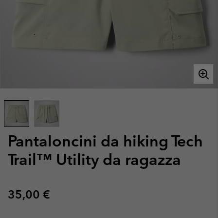
Pantaloncini da hiking Tech
Trail™ Utility da ragazza
Regular price:
35,00 €